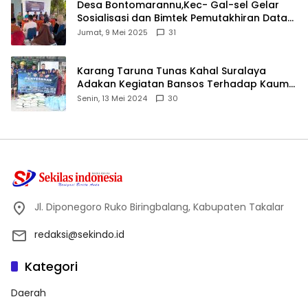
Desa Bontomarannu,Kec- Gal-sel Gelar
Sosialisasi dan Bimtek Pemutakhiran Data
ID
Jumat, 9 Mei 2025
31
Karang Taruna Tunas Kahal Suralaya
Adakan Kegiatan Bansos Terhadap Kaum
Dhuafa dan Anak Yatim-Piatu
Senin, 13 Mei 2024
30
Jl. Diponegoro Ruko Biringbalang, Kabupaten Takalar
redaksi@sekindo.id
Kategori
Daerah