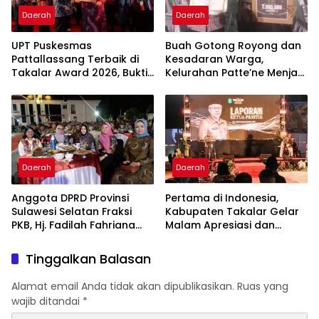
Daerah
Daerah
UPT Puskesmas
Buah Gotong Royong dan
Pattallassang Terbaik di
Kesadaran Warga,
Takalar Award 2026, Bukti
Kelurahan Patte’ne Menjadi
Komitmen Hadirkan
Bintang Takalar Award
Pelayanan Kesehatan
2026
Berkualitas
Daerah
Daerah
Anggota DPRD Provinsi
Pertama di Indonesia,
Sulawesi Selatan Fraksi
Kabupaten Takalar Gelar
PKB, Hj. Fadilah Fahriana
Malam Apresiasi dan
Hadiri Dan Beri Apresiasi :
Inovasi Award 2026:
Takalar Menyalakan
Panggung Penghargaan
Tinggalkan Balasan
Lentera Pengabdian
bagi Pelayan Publik
Melalui Malam Apresiasi
Berprestasi
Alamat email Anda tidak akan dipublikasikan.
Ruas yang
dan Inovasi Award 2026
wajib ditandai
*