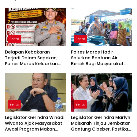
Belitung Timur Terbakar
Pasir Timah Ilegal Di
Belitung
Berita
Berita
Delapan Kebakaran
Polres Maros Hadir
Terjadi Dalam Sepekan,
Salurkan Bantuan Air
Polres Maros Keluarkan
Bersih Bagi Masyarakat
Imbauan kepada
Terdampak Krisis Air Bersih
Masyarakat
Di Maros
Berita
Berita
Legislator Gerindra Wihadi
Legislator Gerindra Marlyn
Wiyanto Ajak Masyarakat
Maisarah Tinjau Jembatan
Awasi Program Makan
Gantung Cibeber, Pastikan
Bergizi Gratis agar Tepat
Aspirasi Warga Terlaksana