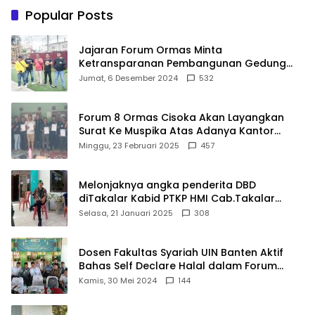
Sasaran
Popular Posts
Jajaran Forum Ormas Minta
Ketransparanan Pembangunan Gedung
Damkar Di Kecamatan Cisoka
Jumat, 6 Desember 2024
532
Forum 8 Ormas Cisoka Akan Layangkan
Surat Ke Muspika Atas Adanya Kantor
Matel di Cisoka
Minggu, 23 Februari 2025
457
Melonjaknya angka penderita DBD
diTakalar Kabid PTKP HMI Cab.Takalar
angkat bicara
Selasa, 21 Januari 2025
308
Dosen Fakultas Syariah UIN Banten Aktif
Bahas Self Declare Halal dalam Forum
Ijtima Ulama MUI
Kamis, 30 Mei 2024
144