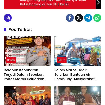
Bulusibatang di Hari HUT ke 55
Pos Terkait
Berita
Berita
Delapan Kebakaran
Polres Maros Hadir
Terjadi Dalam Sepekan,
Salurkan Bantuan Air
Polres Maros Keluarkan
Bersih Bagi Masyarakat
Imbauan kepada
Terdampak Krisis Air Bersih
Masyarakat
Di Maros