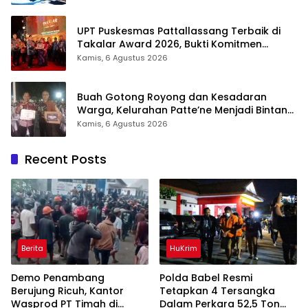
UPT Puskesmas Pattallassang Terbaik di
Takalar Award 2026, Bukti Komitmen
Hadirkan Pelayanan Kesehatan Berkualitas
Kamis, 6 Agustus 2026
Buah Gotong Royong dan Kesadaran
Warga, Kelurahan Patte’ne Menjadi Bintang
Takalar Award 2026
Kamis, 6 Agustus 2026
Recent Posts
Berita
HuKrim
Demo Penambang
Polda Babel Resmi
Berujung Ricuh, Kantor
Tetapkan 4 Tersangka
Wasprod PT Timah di
Dalam Perkara 52,5 Ton