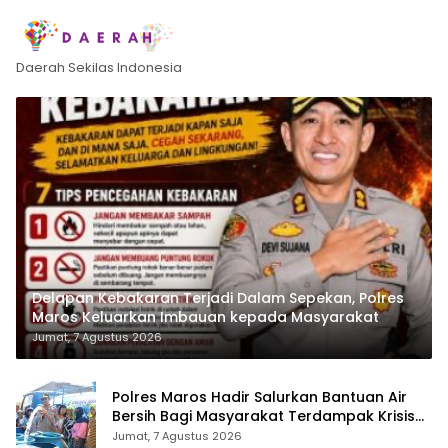
Daerah Sekilas Indonesia
Delapan Kebakaran Terjadi Dalam Sepekan, Polres
Maros Keluarkan Imbauan kepada Masyarakat
Jumat, 7 Agustus 2026
Polres Maros Hadir Salurkan Bantuan Air
Bersih Bagi Masyarakat Terdampak Krisis
Air Bersih Di Maros
Jumat, 7 Agustus 2026