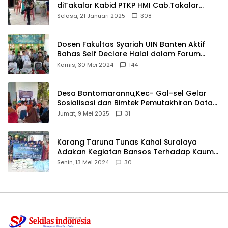
diTakalar Kabid PTKP HMI Cab.Takalar
angkat bicara
Selasa, 21 Januari 2025
308
Dosen Fakultas Syariah UIN Banten Aktif
Bahas Self Declare Halal dalam Forum
Ijtima Ulama MUI
Kamis, 30 Mei 2024
144
Desa Bontomarannu,Kec- Gal-sel Gelar
Sosialisasi dan Bimtek Pemutakhiran Data
ID
Jumat, 9 Mei 2025
31
Karang Taruna Tunas Kahal Suralaya
Adakan Kegiatan Bansos Terhadap Kaum
Dhuafa dan Anak Yatim-Piatu
Senin, 13 Mei 2024
30