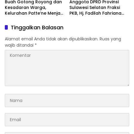
Buah Gotong Royong dan
Anggota DPRD Provinsi
Kesadaran Warga,
Sulawesi Selatan Fraksi
Kelurahan Patte’ne Menjadi
PKB, Hj. Fadilah Fahriana
Bintang Takalar Award
Hadiri Dan Beri Apresiasi :
2026
Takalar Menyalakan
Tinggalkan Balasan
Lentera Pengabdian
Melalui Malam Apresiasi
Alamat email Anda tidak akan dipublikasikan.
Ruas yang
dan Inovasi Award 2026
wajib ditandai
*