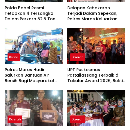
Polda Babel Resmi
Delapan Kebakaran
Tetapkan 4 Tersangka
Terjadi Dalam Sepekan,
Dalam Perkara 52,5 Ton
Polres Maros Keluarkan
Pasir Timah Ilegal Di
Imbauan kepada
Belitung
Masyarakat
Berita
Daerah
Polres Maros Hadir
UPT Puskesmas
Salurkan Bantuan Air
Pattallassang Terbaik di
Bersih Bagi Masyarakat
Takalar Award 2026, Bukti
Terdampak Krisis Air Bersih
Komitmen Hadirkan
Di Maros
Pelayanan Kesehatan
Berkualitas
Daerah
Daerah