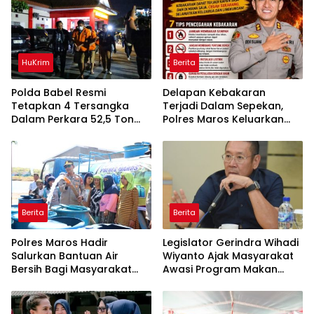
HuKrim
Berita
Polda Babel Resmi
Delapan Kebakaran
Tetapkan 4 Tersangka
Terjadi Dalam Sepekan,
Dalam Perkara 52,5 Ton
Polres Maros Keluarkan
Pasir Timah Ilegal Di
Imbauan kepada
Belitung
Masyarakat
Berita
Berita
Polres Maros Hadir
Legislator Gerindra Wihadi
Salurkan Bantuan Air
Wiyanto Ajak Masyarakat
Bersih Bagi Masyarakat
Awasi Program Makan
Terdampak Krisis Air Bersih
Bergizi Gratis agar Tepat
Di Maros
Sasaran