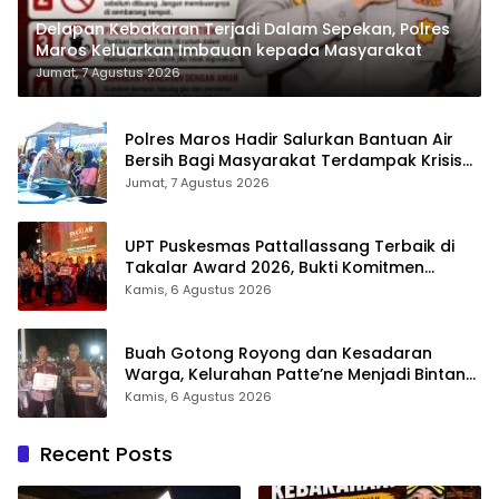
Delapan Kebakaran Terjadi Dalam Sepekan, Polres
Maros Keluarkan Imbauan kepada Masyarakat
Jumat, 7 Agustus 2026
Polres Maros Hadir Salurkan Bantuan Air
Bersih Bagi Masyarakat Terdampak Krisis
Air Bersih Di Maros
Jumat, 7 Agustus 2026
UPT Puskesmas Pattallassang Terbaik di
Takalar Award 2026, Bukti Komitmen
Hadirkan Pelayanan Kesehatan Berkualitas
Kamis, 6 Agustus 2026
Buah Gotong Royong dan Kesadaran
Warga, Kelurahan Patte’ne Menjadi Bintang
Takalar Award 2026
Kamis, 6 Agustus 2026
Recent Posts