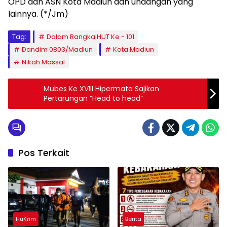
OPD dan ASN Kota Madiun dan undangan yang
lainnya. (*/Jm)
Tag:
Dalam Rangka HUT Ke - 101
Dandim 0803/Madiun
Kota Madiun
Nikah Massal
Mubes Ke XVIII Hipermata Sajikan
Pertarungan “Head to head”
Pos Terkait
HuKrim
Berita