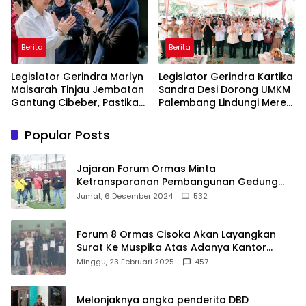
Berita
Berita
Legislator Gerindra Marlyn
Legislator Gerindra Kartika
Maisarah Tinjau Jembatan
Sandra Desi Dorong UMKM
Gantung Cibeber, Pastikan
Palembang Lindungi Merek
Aspirasi Warga Terlaksana
Usaha
Popular Posts
Jajaran Forum Ormas Minta
Ketransparanan Pembangunan Gedung
Damkar Di Kecamatan Cisoka
Jumat, 6 Desember 2024
532
Forum 8 Ormas Cisoka Akan Layangkan
Surat Ke Muspika Atas Adanya Kantor
Matel di Cisoka
Minggu, 23 Februari 2025
457
Melonjaknya angka penderita DBD