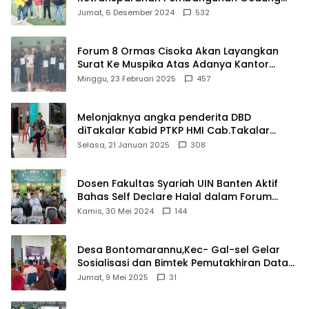
Damkar Di Kecamatan Cisoka
Jumat, 6 Desember 2024
532
Forum 8 Ormas Cisoka Akan Layangkan
Surat Ke Muspika Atas Adanya Kantor
Matel di Cisoka
Minggu, 23 Februari 2025
457
Melonjaknya angka penderita DBD
diTakalar Kabid PTKP HMI Cab.Takalar
angkat bicara
Selasa, 21 Januari 2025
308
Dosen Fakultas Syariah UIN Banten Aktif
Bahas Self Declare Halal dalam Forum
Ijtima Ulama MUI
Kamis, 30 Mei 2024
144
Desa Bontomarannu,Kec- Gal-sel Gelar
Sosialisasi dan Bimtek Pemutakhiran Data
ID
Jumat, 9 Mei 2025
31