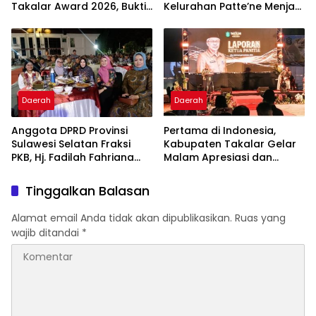
Takalar Award 2026, Bukti
Kelurahan Patte’ne Menjadi
Komitmen Hadirkan
Bintang Takalar Award
Pelayanan Kesehatan
2026
Berkualitas
Daerah
Daerah
Anggota DPRD Provinsi
Pertama di Indonesia,
Sulawesi Selatan Fraksi
Kabupaten Takalar Gelar
PKB, Hj. Fadilah Fahriana
Malam Apresiasi dan
Hadiri Dan Beri Apresiasi :
Inovasi Award 2026:
Takalar Menyalakan
Panggung Penghargaan
Tinggalkan Balasan
Lentera Pengabdian
bagi Pelayan Publik
Melalui Malam Apresiasi
Berprestasi
Alamat email Anda tidak akan dipublikasikan.
Ruas yang
dan Inovasi Award 2026
wajib ditandai
*