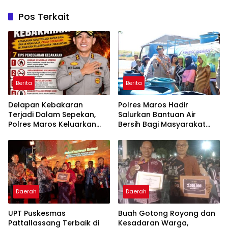
Pos Terkait
Berita
Berita
Delapan Kebakaran
Polres Maros Hadir
Terjadi Dalam Sepekan,
Salurkan Bantuan Air
Polres Maros Keluarkan
Bersih Bagi Masyarakat
Imbauan kepada
Terdampak Krisis Air Bersih
Masyarakat
Di Maros
Daerah
Daerah
UPT Puskesmas
Buah Gotong Royong dan
Pattallassang Terbaik di
Kesadaran Warga,