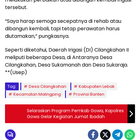
tersebut.
“Saya harap semoga secepatnya di rehab atau
dibangun kembali, tapi tetap perawatan harus
diutamakan,” pungkasnya.
Seperti diketahui, Daerah Irigasi (DI) Cilangkahan II
meliputi beberapa Desa, di Antaranya Desa
Cilangkahan, Desa Sukamanah dan Desa Sukaraja.
**(Usep)
Tag:
Desa Cilangkahan
Kabupaten Lebak
Kecamatan Malingping
Provinsi Banten
Selaraskan Program Pemkab Gowa, Kapolres
Gowa Gelar Kegiatan Jumat Ibadah