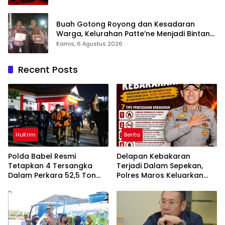
Buah Gotong Royong dan Kesadaran
Warga, Kelurahan Patte’ne Menjadi Bintang
Takalar Award 2026
Kamis, 6 Agustus 2026
Recent Posts
HuKrim
Berita
Polda Babel Resmi
Delapan Kebakaran
Tetapkan 4 Tersangka
Terjadi Dalam Sepekan,
Dalam Perkara 52,5 Ton
Polres Maros Keluarkan
Pasir Timah Ilegal Di
Imbauan kepada
Belitung
Masyarakat