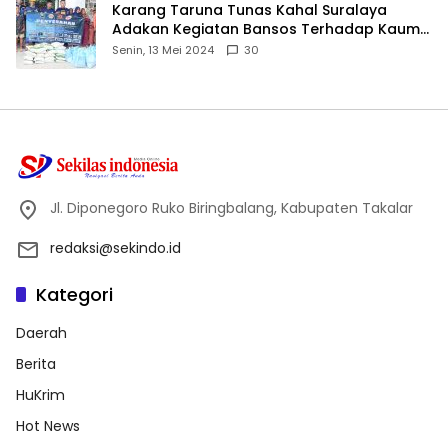
Karang Taruna Tunas Kahal Suralaya
Adakan Kegiatan Bansos Terhadap Kaum
Dhuafa dan Anak Yatim-Piatu
Senin, 13 Mei 2024
30
Jl. Diponegoro Ruko Biringbalang, Kabupaten Takalar
redaksi@sekindo.id
Kategori
Daerah
Berita
HuKrim
Hot News