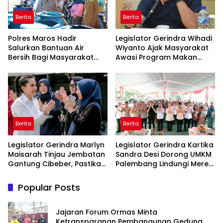
Berita
Berita
Polres Maros Hadir
Legislator Gerindra Wihadi
Salurkan Bantuan Air
Wiyanto Ajak Masyarakat
Bersih Bagi Masyarakat
Awasi Program Makan
Terdampak Krisis Air Bersih
Bergizi Gratis agar Tepat
Di Maros
Sasaran
Berita
Berita
Legislator Gerindra Marlyn
Legislator Gerindra Kartika
Maisarah Tinjau Jembatan
Sandra Desi Dorong UMKM
Gantung Cibeber, Pastikan
Palembang Lindungi Merek
Aspirasi Warga Terlaksana
Usaha
Popular Posts
Jajaran Forum Ormas Minta
Ketransparanan Pembangunan Gedung