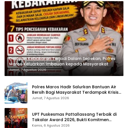
Delapan Kebakaran Terjadi Dalam Sepekan, Polres
Maros Keluarkan Imbauan kepada Masyarakat
Jumat, 7 Agustus 2026
Polres Maros Hadir Salurkan Bantuan Air
Bersih Bagi Masyarakat Terdampak Krisis
Air Bersih Di Maros
Jumat, 7 Agustus 2026
UPT Puskesmas Pattallassang Terbaik di
Takalar Award 2026, Bukti Komitmen
Hadirkan Pelayanan Kesehatan Berkualitas
Kamis, 6 Agustus 2026