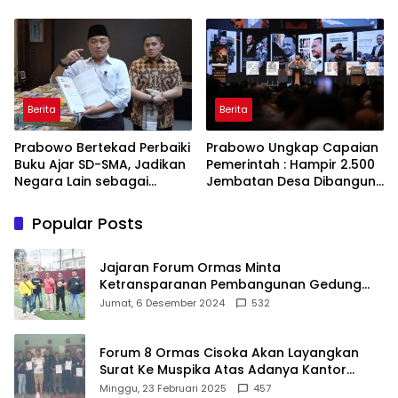
Referensi
Bekerja, Cintai Rakyat &
Gunakan Akal Sehat
Berita
Berita
Prabowo Bertekad Perbaiki
Prabowo Ungkap Capaian
Buku Ajar SD-SMA, Jadikan
Pemerintah : Hampir 2.500
Negara Lain sebagai
Jembatan Desa Dibangun,
Referensi
100 Ribu Sekolah
Ditargetkan Direvitalisasi
Popular Posts
Jajaran Forum Ormas Minta
Ketransparanan Pembangunan Gedung
Damkar Di Kecamatan Cisoka
Jumat, 6 Desember 2024
532
Forum 8 Ormas Cisoka Akan Layangkan
Surat Ke Muspika Atas Adanya Kantor
Matel di Cisoka
Minggu, 23 Februari 2025
457