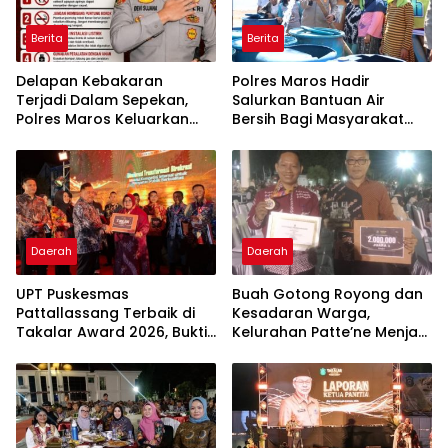
Berita
Berita
Delapan Kebakaran
Polres Maros Hadir
Terjadi Dalam Sepekan,
Salurkan Bantuan Air
Polres Maros Keluarkan
Bersih Bagi Masyarakat
Imbauan kepada
Terdampak Krisis Air Bersih
Masyarakat
Di Maros
Daerah
Daerah
UPT Puskesmas
Buah Gotong Royong dan
Pattallassang Terbaik di
Kesadaran Warga,
Takalar Award 2026, Bukti
Kelurahan Patte’ne Menjadi
Komitmen Hadirkan
Bintang Takalar Award
Pelayanan Kesehatan
2026
Berkualitas