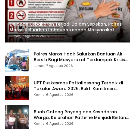
Delapan Kebakaran Terjadi Dalam Sepekan, Polres
Maros Keluarkan Imbauan kepada Masyarakat
Jumat, 7 Agustus 2026
Polres Maros Hadir Salurkan Bantuan Air
Bersih Bagi Masyarakat Terdampak Krisis
Air Bersih Di Maros
Jumat, 7 Agustus 2026
UPT Puskesmas Pattallassang Terbaik di
Takalar Award 2026, Bukti Komitmen
Hadirkan Pelayanan Kesehatan Berkualitas
Kamis, 6 Agustus 2026
Buah Gotong Royong dan Kesadaran
Warga, Kelurahan Patte’ne Menjadi Bintang
Takalar Award 2026
Kamis, 6 Agustus 2026