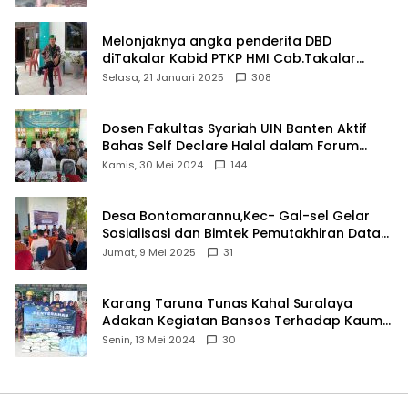
Melonjaknya angka penderita DBD
diTakalar Kabid PTKP HMI Cab.Takalar
angkat bicara
Selasa, 21 Januari 2025
308
Dosen Fakultas Syariah UIN Banten Aktif
Bahas Self Declare Halal dalam Forum
Ijtima Ulama MUI
Kamis, 30 Mei 2024
144
Desa Bontomarannu,Kec- Gal-sel Gelar
Sosialisasi dan Bimtek Pemutakhiran Data
ID
Jumat, 9 Mei 2025
31
Karang Taruna Tunas Kahal Suralaya
Adakan Kegiatan Bansos Terhadap Kaum
Dhuafa dan Anak Yatim-Piatu
Senin, 13 Mei 2024
30