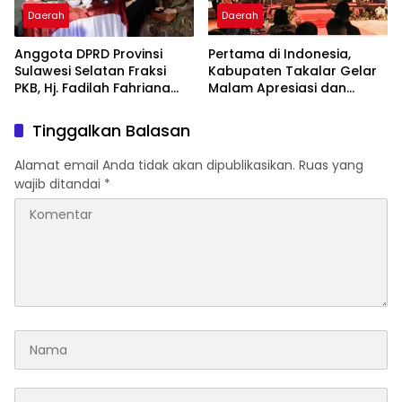
Daerah
Daerah
Anggota DPRD Provinsi
Pertama di Indonesia,
Sulawesi Selatan Fraksi
Kabupaten Takalar Gelar
PKB, Hj. Fadilah Fahriana
Malam Apresiasi dan
Hadiri Dan Beri Apresiasi :
Inovasi Award 2026:
Takalar Menyalakan
Panggung Penghargaan
Tinggalkan Balasan
Lentera Pengabdian
bagi Pelayan Publik
Melalui Malam Apresiasi
Berprestasi
Alamat email Anda tidak akan dipublikasikan.
Ruas yang
dan Inovasi Award 2026
wajib ditandai
*