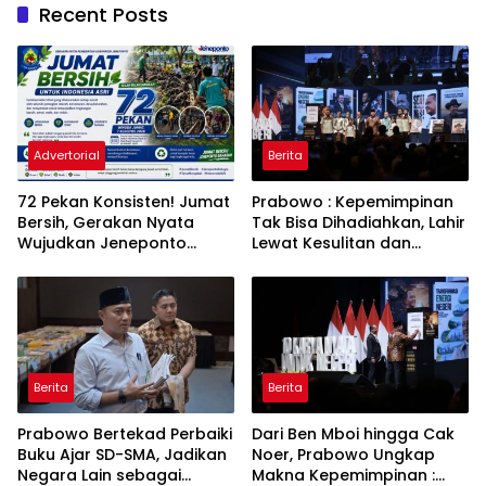
Recent Posts
Advertorial
Berita
72 Pekan Konsisten! Jumat
Prabowo : Kepemimpinan
Bersih, Gerakan Nyata
Tak Bisa Dihadiahkan, Lahir
Wujudkan Jeneponto
Lewat Kesulitan dan
Bahagia dan Lingkungan
Keberanian
ASRI
Berita
Berita
Prabowo Bertekad Perbaiki
Dari Ben Mboi hingga Cak
Buku Ajar SD-SMA, Jadikan
Noer, Prabowo Ungkap
Negara Lain sebagai
Makna Kepemimpinan :