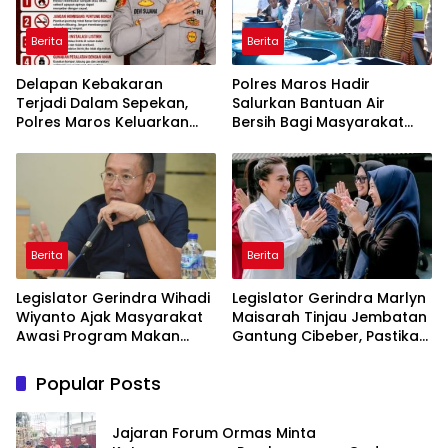
Berita
Berita
Delapan Kebakaran
Polres Maros Hadir
Terjadi Dalam Sepekan,
Salurkan Bantuan Air
Polres Maros Keluarkan
Bersih Bagi Masyarakat
Imbauan kepada
Terdampak Krisis Air Bersih
Masyarakat
Di Maros
Berita
Berita
Legislator Gerindra Wihadi
Legislator Gerindra Marlyn
Wiyanto Ajak Masyarakat
Maisarah Tinjau Jembatan
Awasi Program Makan
Gantung Cibeber, Pastikan
Bergizi Gratis agar Tepat
Aspirasi Warga Terlaksana
Sasaran
Popular Posts
Jajaran Forum Ormas Minta