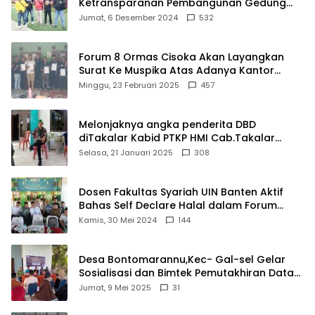
Ketransparanan Pembangunan Gedung
Damkar Di Kecamatan Cisoka
Jumat, 6 Desember 2024
532
Forum 8 Ormas Cisoka Akan Layangkan
Surat Ke Muspika Atas Adanya Kantor
Matel di Cisoka
Minggu, 23 Februari 2025
457
Melonjaknya angka penderita DBD
diTakalar Kabid PTKP HMI Cab.Takalar
angkat bicara
Selasa, 21 Januari 2025
308
Dosen Fakultas Syariah UIN Banten Aktif
Bahas Self Declare Halal dalam Forum
Ijtima Ulama MUI
Kamis, 30 Mei 2024
144
Desa Bontomarannu,Kec- Gal-sel Gelar
Sosialisasi dan Bimtek Pemutakhiran Data
ID
Jumat, 9 Mei 2025
31