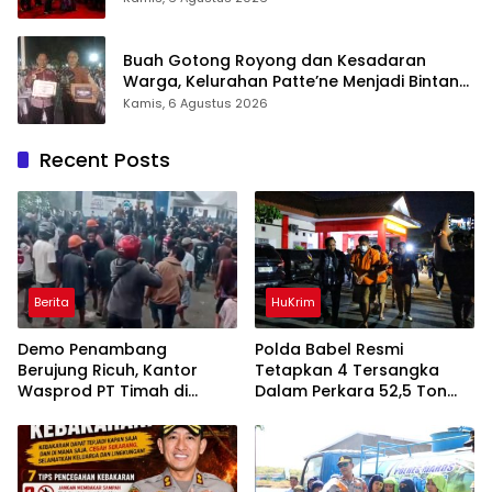
Buah Gotong Royong dan Kesadaran
Warga, Kelurahan Patte’ne Menjadi Bintang
Takalar Award 2026
Kamis, 6 Agustus 2026
Recent Posts
Berita
HuKrim
Demo Penambang
Polda Babel Resmi
Berujung Ricuh, Kantor
Tetapkan 4 Tersangka
Wasprod PT Timah di
Dalam Perkara 52,5 Ton
Belitung Timur Terbakar
Pasir Timah Ilegal Di
Belitung