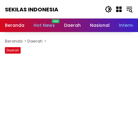
Langsung
SEKILAS INDONESIA
ke
konten
Berita
Terkini,
Beranda
Hot News
Daerah
Nasional
Internas
Breaking
News,
Beranda
Daerah
Latest
World,
Daerah
Headlines,
News
Today