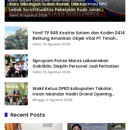
Baru Dibangun Sudah Rusak, LSM Harimau DPC
Lebak Soroti Kualitas Pekerjaan Ruas Jalan
Cikeusik-Simpang Cijaku
Senin, 10 Agustus 2026
Yonif TP 845 Ksatria Satam dan Kodim 0414
Belitung Amankan Objek Vital PT Timah
Saat Aksi Penambang
Senin, 10 Agustus 2026
Sipropam Polres Maros Laksanakan
Gaktiblin, Disiplin Personel Jadi Perhatian
Senin, 10 Agustus 2026
Wakil Ketua DPRD kabupaten Takalar,
Irwan Iskandar Hadiri Grand Opening
Rumah sehat Pertama di Takalar, Melayani
Minggu, 9 Agustus 2026
Terapis Gratis untuk Pasien Dhuafa dan
umum.
Recent Posts