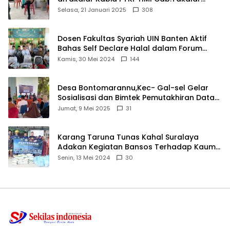
angkat bicara
Selasa, 21 Januari 2025
308
Dosen Fakultas Syariah UIN Banten Aktif
Bahas Self Declare Halal dalam Forum
Ijtima Ulama MUI
Kamis, 30 Mei 2024
144
Desa Bontomarannu,Kec- Gal-sel Gelar
Sosialisasi dan Bimtek Pemutakhiran Data
ID
Jumat, 9 Mei 2025
31
Karang Taruna Tunas Kahal Suralaya
Adakan Kegiatan Bansos Terhadap Kaum
Dhuafa dan Anak Yatim-Piatu
Senin, 13 Mei 2024
30