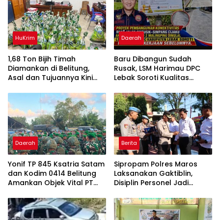
HuKrim
Daerah
1,68 Ton Bijih Timah
Baru Dibangun Sudah
Diamankan di Belitung,
Rusak, LSM Harimau DPC
Asal dan Tujuannya Kini
Lebak Soroti Kualitas
Didalami
Pekerjaan Ruas Jalan
Cikeusik-Simpang Cijaku
Daerah
Berita
Yonif TP 845 Ksatria Satam
Sipropam Polres Maros
dan Kodim 0414 Belitung
Laksanakan Gaktiblin,
Amankan Objek Vital PT
Disiplin Personel Jadi
Timah Saat Aksi
Perhatian
Penambang