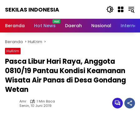
Langsung
SEKILAS INDONESIA
ke
konten
Berita
Terkini,
Beranda
Hot News
Daerah
Nasional
Internas
Breaking
News,
Beranda
HuKrim
Latest
World,
HuKrim
Headlines,
Pasca Libur Hari Raya, Anggota
News
Today
0810/19 Pantau Kondisi Keamanan
Wisata Air Panas di Desa Gondang
Wetan
Amr
1 Min Baca
Senin, 10 Juni 2019