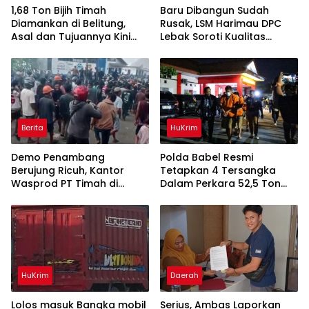
1,68 Ton Bijih Timah
Baru Dibangun Sudah
Diamankan di Belitung,
Rusak, LSM Harimau DPC
Asal dan Tujuannya Kini
Lebak Soroti Kualitas
Didalami
Pekerjaan Ruas Jalan
Cikeusik-Simpang Cijaku
Berita
HuKrim
Demo Penambang
Polda Babel Resmi
Berujung Ricuh, Kantor
Tetapkan 4 Tersangka
Wasprod PT Timah di
Dalam Perkara 52,5 Ton
Belitung Timur Terbakar
Pasir Timah Ilegal Di
Belitung
HuKrim
Daerah
Lolos masuk Bangka mobil
Serius, Ambas Laporkan