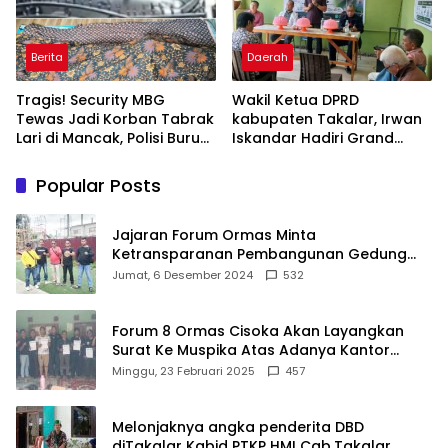
Berita
Daerah
Tragis! Security MBG
Wakil Ketua DPRD
Tewas Jadi Korban Tabrak
kabupaten Takalar, Irwan
Lari di Mancak, Polisi Buru
Iskandar Hadiri Grand
Pengemudi Avanza Atau
Opening Rumah sehat
Kijang Innova
Pertama di Takalar,
Popular Posts
Melayani Terapis Gratis
untuk Pasien Dhuafa dan
umum.
Jajaran Forum Ormas Minta
Ketransparanan Pembangunan Gedung
Damkar Di Kecamatan Cisoka
Jumat, 6 Desember 2024
532
Forum 8 Ormas Cisoka Akan Layangkan
Surat Ke Muspika Atas Adanya Kantor
Matel di Cisoka
Minggu, 23 Februari 2025
457
Melonjaknya angka penderita DBD
diTakalar Kabid PTKP HMI Cab.Takalar