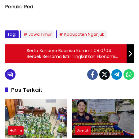
Penulis: Red
Tag:
Jawa Timur
Kabupaten Nganjuk
Sertu Sunaryo Babinsa Koramil 0810/04
Berbek Bersama Istri Tingkatkan Ekonomi
Keluarga Budidaya Ternak Sapi
Pos Terkait
HuKrim
Daerah