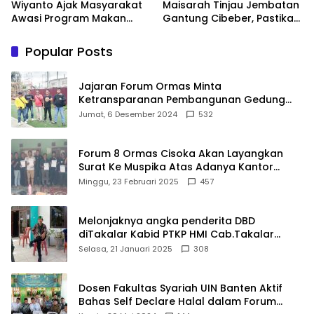
Wiyanto Ajak Masyarakat
Maisarah Tinjau Jembatan
Awasi Program Makan
Gantung Cibeber, Pastikan
Bergizi Gratis agar Tepat
Aspirasi Warga Terlaksana
Sasaran
Popular Posts
Jajaran Forum Ormas Minta
Ketransparanan Pembangunan Gedung
Damkar Di Kecamatan Cisoka
Jumat, 6 Desember 2024
532
Forum 8 Ormas Cisoka Akan Layangkan
Surat Ke Muspika Atas Adanya Kantor
Matel di Cisoka
Minggu, 23 Februari 2025
457
Melonjaknya angka penderita DBD
diTakalar Kabid PTKP HMI Cab.Takalar
angkat bicara
Selasa, 21 Januari 2025
308
Dosen Fakultas Syariah UIN Banten Aktif
Bahas Self Declare Halal dalam Forum