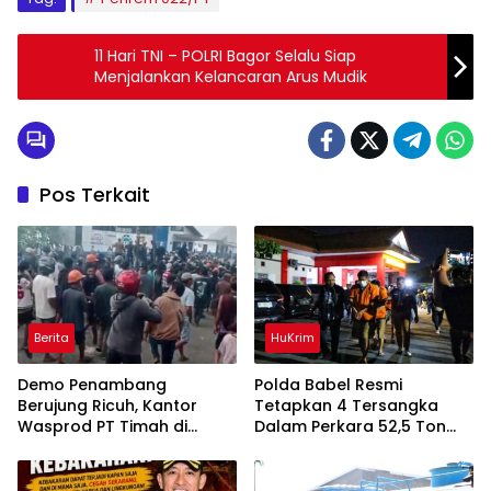
11 Hari TNI – POLRI Bagor Selalu Siap
Menjalankan Kelancaran Arus Mudik
Pos Terkait
Berita
HuKrim
Demo Penambang
Polda Babel Resmi
Berujung Ricuh, Kantor
Tetapkan 4 Tersangka
Wasprod PT Timah di
Dalam Perkara 52,5 Ton
Belitung Timur Terbakar
Pasir Timah Ilegal Di
Belitung