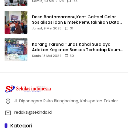
Ijtima Ulama MUI
Kamis, 30 Mei 2024
144
Desa Bontomarannu,Kec- Gal-sel Gelar
Sosialisasi dan Bimtek Pemutakhiran Data
ID
Jumat, 9 Mei 2025
31
Karang Taruna Tunas Kahal Suralaya
Adakan Kegiatan Bansos Terhadap Kaum
Dhuafa dan Anak Yatim-Piatu
Senin, 13 Mei 2024
30
Jl. Diponegoro Ruko Biringbalang, Kabupaten Takalar
redaksi@sekindo.id
Kategori