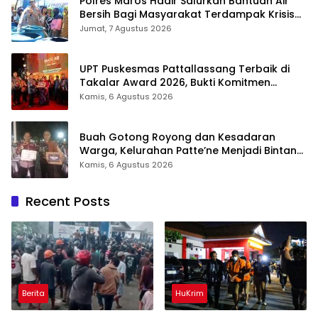
Polres Maros Hadir Salurkan Bantuan Air
Bersih Bagi Masyarakat Terdampak Krisis
Air Bersih Di Maros
Jumat, 7 Agustus 2026
UPT Puskesmas Pattallassang Terbaik di
Takalar Award 2026, Bukti Komitmen
Hadirkan Pelayanan Kesehatan Berkualitas
Kamis, 6 Agustus 2026
Buah Gotong Royong dan Kesadaran
Warga, Kelurahan Patte’ne Menjadi Bintang
Takalar Award 2026
Kamis, 6 Agustus 2026
Recent Posts
Berita
HuKrim