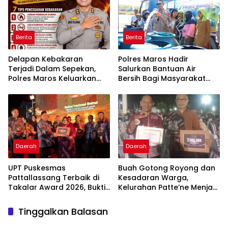
Berita
Berita
Delapan Kebakaran
Polres Maros Hadir
Terjadi Dalam Sepekan,
Salurkan Bantuan Air
Polres Maros Keluarkan
Bersih Bagi Masyarakat
Imbauan kepada
Terdampak Krisis Air Bersih
Masyarakat
Di Maros
Daerah
Daerah
UPT Puskesmas
Buah Gotong Royong dan
Pattallassang Terbaik di
Kesadaran Warga,
Takalar Award 2026, Bukti
Kelurahan Patte’ne Menjadi
Komitmen Hadirkan
Bintang Takalar Award
Pelayanan Kesehatan
2026
Tinggalkan Balasan
Berkualitas