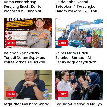
Demo Penambang
Polda Babel Resmi
Berujung Ricuh, Kantor
Tetapkan 4 Tersangka
Wasprod PT Timah di
Dalam Perkara 52,5 Ton
Belitung Timur Terbakar
Pasir Timah Ilegal Di
Belitung
Berita
Berita
Delapan Kebakaran
Polres Maros Hadir
Terjadi Dalam Sepekan,
Salurkan Bantuan Air
Polres Maros Keluarkan
Bersih Bagi Masyarakat
Imbauan kepada
Terdampak Krisis Air Bersih
Masyarakat
Di Maros
Berita
Berita
Legislator Gerindra Wihadi
Legislator Gerindra Marlyn