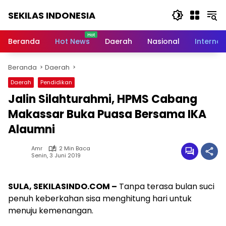
Langsung
SEKILAS INDONESIA
ke
konten
Berita
Terkini,
Beranda
Hot News
Daerah
Nasional
Internas
Breaking
News,
Beranda
Daerah
Latest
World,
Daerah
Pendidikan
Headlines,
Jalin Silahturahmi, HPMS Cabang
News
Today
Makassar Buka Puasa Bersama IKA
Alaumni
Amr
2 Min Baca
Senin, 3 Juni 2019
SULA, SEKILASINDO.COM –
Tanpa terasa bulan suci
penuh keberkahan sisa menghitung hari untuk
menuju kemenangan.