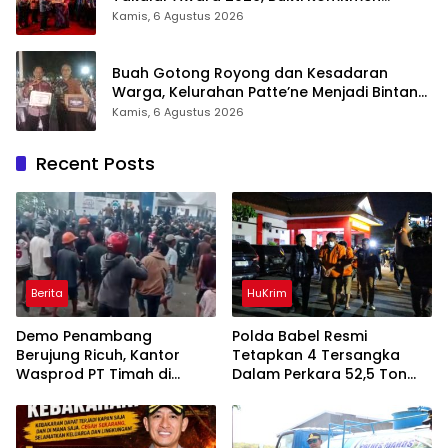
Hadirkan Pelayanan Kesehatan Berkualitas
Kamis, 6 Agustus 2026
Buah Gotong Royong dan Kesadaran
Warga, Kelurahan Patte’ne Menjadi Bintang
Takalar Award 2026
Kamis, 6 Agustus 2026
Recent Posts
Berita
HuKrim
Demo Penambang
Polda Babel Resmi
Berujung Ricuh, Kantor
Tetapkan 4 Tersangka
Wasprod PT Timah di
Dalam Perkara 52,5 Ton
Belitung Timur Terbakar
Pasir Timah Ilegal Di
Belitung