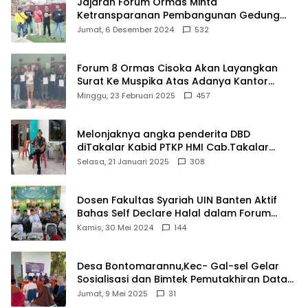
Jajaran Forum Ormas Minta
Ketransparanan Pembangunan Gedung
Damkar Di Kecamatan Cisoka
Jumat, 6 Desember 2024
532
Forum 8 Ormas Cisoka Akan Layangkan
Surat Ke Muspika Atas Adanya Kantor
Matel di Cisoka
Minggu, 23 Februari 2025
457
Melonjaknya angka penderita DBD
diTakalar Kabid PTKP HMI Cab.Takalar
angkat bicara
Selasa, 21 Januari 2025
308
Dosen Fakultas Syariah UIN Banten Aktif
Bahas Self Declare Halal dalam Forum
Ijtima Ulama MUI
Kamis, 30 Mei 2024
144
Desa Bontomarannu,Kec- Gal-sel Gelar
Sosialisasi dan Bimtek Pemutakhiran Data
ID
Jumat, 9 Mei 2025
31