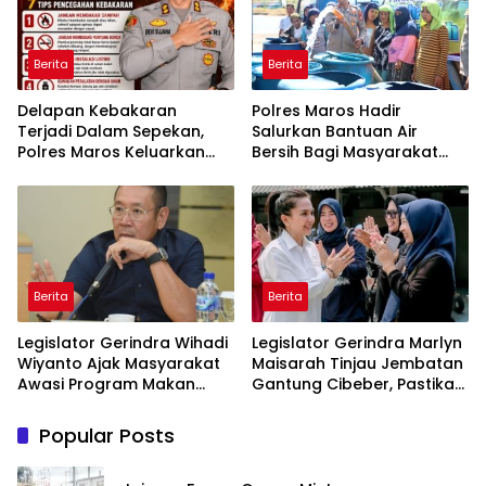
Berita
Berita
Delapan Kebakaran
Polres Maros Hadir
Terjadi Dalam Sepekan,
Salurkan Bantuan Air
Polres Maros Keluarkan
Bersih Bagi Masyarakat
Imbauan kepada
Terdampak Krisis Air Bersih
Masyarakat
Di Maros
Berita
Berita
Legislator Gerindra Wihadi
Legislator Gerindra Marlyn
Wiyanto Ajak Masyarakat
Maisarah Tinjau Jembatan
Awasi Program Makan
Gantung Cibeber, Pastikan
Bergizi Gratis agar Tepat
Aspirasi Warga Terlaksana
Sasaran
Popular Posts