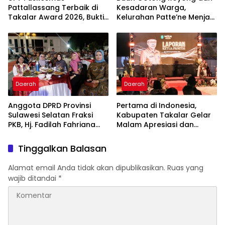
Pattallassang Terbaik di
Kesadaran Warga,
Takalar Award 2026, Bukti
Kelurahan Patte’ne Menjadi
Komitmen Hadirkan
Bintang Takalar Award
Pelayanan Kesehatan
2026
Berkualitas
Daerah
Daerah
Anggota DPRD Provinsi
Pertama di Indonesia,
Sulawesi Selatan Fraksi
Kabupaten Takalar Gelar
PKB, Hj. Fadilah Fahriana
Malam Apresiasi dan
Hadiri Dan Beri Apresiasi :
Inovasi Award 2026:
Takalar Menyalakan
Panggung Penghargaan
Tinggalkan Balasan
Lentera Pengabdian
bagi Pelayan Publik
Melalui Malam Apresiasi
Berprestasi
Alamat email Anda tidak akan dipublikasikan.
Ruas yang
dan Inovasi Award 2026
wajib ditandai
*