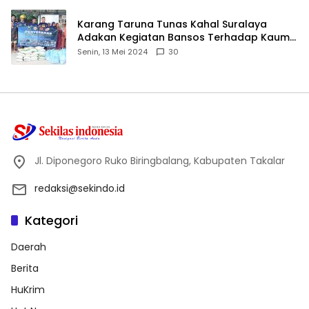
Karang Taruna Tunas Kahal Suralaya
Adakan Kegiatan Bansos Terhadap Kaum
Dhuafa dan Anak Yatim-Piatu
Senin, 13 Mei 2024
30
Jl. Diponegoro Ruko Biringbalang, Kabupaten Takalar
redaksi@sekindo.id
Kategori
Daerah
Berita
HuKrim