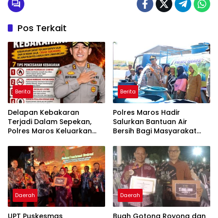
Pos Terkait
Berita
Berita
Delapan Kebakaran
Polres Maros Hadir
Terjadi Dalam Sepekan,
Salurkan Bantuan Air
Polres Maros Keluarkan
Bersih Bagi Masyarakat
Imbauan kepada
Terdampak Krisis Air Bersih
Masyarakat
Di Maros
Daerah
Daerah
UPT Puskesmas
Buah Gotong Royong dan