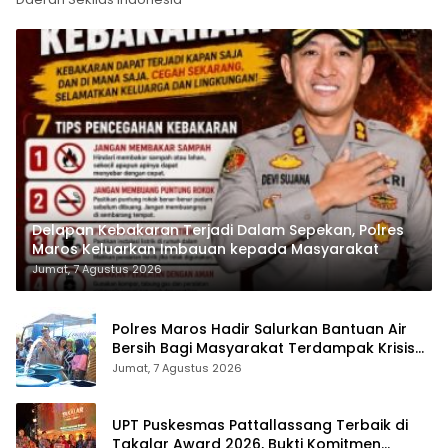
Delapan Kebakaran Terjadi Dalam Sepekan, Polres
Maros Keluarkan Imbauan kepada Masyarakat
Jumat, 7 Agustus 2026
Polres Maros Hadir Salurkan Bantuan Air
Bersih Bagi Masyarakat Terdampak Krisis
Air Bersih Di Maros
Jumat, 7 Agustus 2026
UPT Puskesmas Pattallassang Terbaik di
Takalar Award 2026, Bukti Komitmen