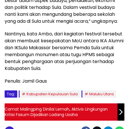
besar dalam aspek budaya, pendidikan, ekonomi
dan politik terhadap Sula. Dalam vestival budaya
nanti kami akan mengundang beberapa sekolah
yang ada di Sula untuk mengisi acara,” ungkapnya.
Nantinya, kata Ambo, dari kegiatan festival tersebut
akan membuat kesepakatan MoU antara IKA Alumni
dan IKSula Makassar bersama Pemda Sula untuk
membangun monumen atau tugu HPMS sebagai
bentuk penghargaan atas perjuangan terhadap
Kabupaten Sula.
Penulis: Jamil Gaus
Tag:
Kabupaten Kepulauan Sula
Maluku Utara
Camat Malingping Dinilai Lemah, Aktivis Lingkungan
Kritisi Fasum Dijadikan Ladang Usaha