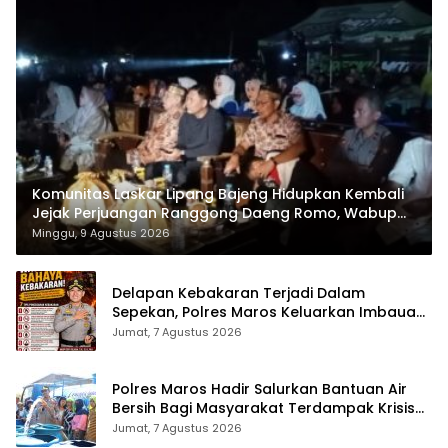
Komunitas Laskar Lipang Bajeng Hidupkan Kembali
Jejak Perjuangan Ranggong Daeng Romo, Wabup
Takalar: Apresiasi Bahwa Sejarah Adalah Warisan
Minggu, 9 Agustus 2026
yang Tak Ternilai”.
Delapan Kebakaran Terjadi Dalam
Sepekan, Polres Maros Keluarkan Imbauan
kepada Masyarakat
Jumat, 7 Agustus 2026
Polres Maros Hadir Salurkan Bantuan Air
Bersih Bagi Masyarakat Terdampak Krisis
Air Bersih Di Maros
Jumat, 7 Agustus 2026