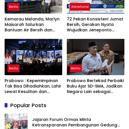
Berita
Advertorial
Kemarau Melanda, Marlyn
72 Pekan Konsisten! Jumat
Maisarah Salurkan
Bersih, Gerakan Nyata
Bantuan Air Bersih dan
Wujudkan Jeneponto
Toren untuk Warga
Bahagia dan Lingkungan
Babakan Madang
ASRI
Berita
Berita
Prabowo : Kepemimpinan
Prabowo Bertekad Perbaiki
Tak Bisa Dihadiahkan, Lahir
Buku Ajar SD-SMA, Jadikan
Lewat Kesulitan dan
Negara Lain sebagai
Keberanian
Referensi
Popular Posts
Jajaran Forum Ormas Minta
Ketransparanan Pembangunan Gedung