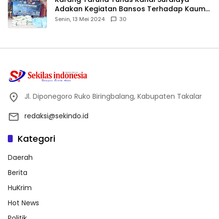
Adakan Kegiatan Bansos Terhadap Kaum
Dhuafa dan Anak Yatim-Piatu
Senin, 13 Mei 2024
30
Jl. Diponegoro Ruko Biringbalang, Kabupaten Takalar
redaksi@sekindo.id
Kategori
Daerah
Berita
HuKrim
Hot News
Politik