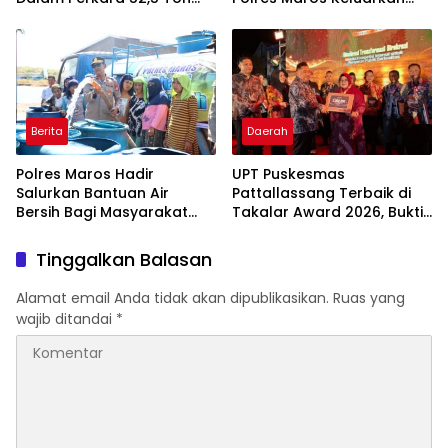
Pasir Timah Ilegal Di
Imbauan kepada
Belitung
Masyarakat
Berita
Daerah
Polres Maros Hadir
UPT Puskesmas
Salurkan Bantuan Air
Pattallassang Terbaik di
Bersih Bagi Masyarakat
Takalar Award 2026, Bukti
Terdampak Krisis Air Bersih
Komitmen Hadirkan
Di Maros
Pelayanan Kesehatan
Tinggalkan Balasan
Berkualitas
Alamat email Anda tidak akan dipublikasikan.
Ruas yang
wajib ditandai
*