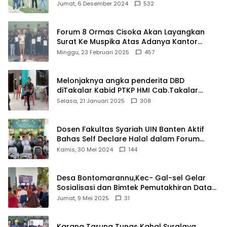
Damkar Di Kecamatan Cisoka
Jumat, 6 Desember 2024
532
Forum 8 Ormas Cisoka Akan Layangkan
Surat Ke Muspika Atas Adanya Kantor
Matel di Cisoka
Minggu, 23 Februari 2025
457
Melonjaknya angka penderita DBD
diTakalar Kabid PTKP HMI Cab.Takalar
angkat bicara
Selasa, 21 Januari 2025
308
Dosen Fakultas Syariah UIN Banten Aktif
Bahas Self Declare Halal dalam Forum
Ijtima Ulama MUI
Kamis, 30 Mei 2024
144
Desa Bontomarannu,Kec- Gal-sel Gelar
Sosialisasi dan Bimtek Pemutakhiran Data
ID
Jumat, 9 Mei 2025
31
Karang Taruna Tunas Kahal Suralaya