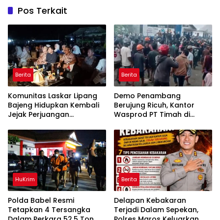
Pos Terkait
Berita
Berita
Komunitas Laskar Lipang
Demo Penambang
Bajeng Hidupkan Kembali
Berujung Ricuh, Kantor
Jejak Perjuangan
Wasprod PT Timah di
Ranggong Daeng Romo,
Belitung Timur Terbakar
Wabup Takalar: Apresiasi
Bahwa Sejarah Adalah
Warisan yang Tak Ternilai”.
HuKrim
Berita
Polda Babel Resmi
Delapan Kebakaran
Tetapkan 4 Tersangka
Terjadi Dalam Sepekan,
Dalam Perkara 52,5 Ton
Polres Maros Keluarkan