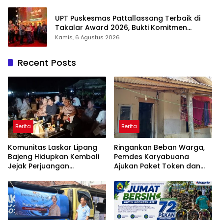
UPT Puskesmas Pattallassang Terbaik di
Takalar Award 2026, Bukti Komitmen
Hadirkan Pelayanan Kesehatan Berkualitas
Kamis, 6 Agustus 2026
Recent Posts
Berita
Berita
Komunitas Laskar Lipang
Ringankan Beban Warga,
Bajeng Hidupkan Kembali
Pemdes Karyabuana
Jejak Perjuangan
Ajukan Paket Token dan
Ranggong Daeng Romo,
Penurunan Daya Listrik ke
Wabup Takalar: Apresiasi
PLN
Bahwa Sejarah Adalah
Warisan yang Tak Ternilai”.