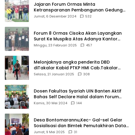
Jajaran Forum Ormas Minta
Ketransparanan Pembangunan Gedung
Damkar Di Kecamatan Cisoka
Jumat, 6 Desember 2024
532
Forum 8 Ormas Cisoka Akan Layangkan
Surat Ke Muspika Atas Adanya Kantor
Matel di Cisoka
Minggu, 23 Februari 2025
457
Melonjaknya angka penderita DBD
diTakalar Kabid PTKP HMI Cab.Takalar
angkat bicara
Selasa, 21 Januari 2025
308
Dosen Fakultas Syariah UIN Banten Aktif
Bahas Self Declare Halal dalam Forum
Ijtima Ulama MUI
Kamis, 30 Mei 2024
144
Desa Bontomarannu,Kec- Gal-sel Gelar
Sosialisasi dan Bimtek Pemutakhiran Data
ID
Jumat, 9 Mei 2025
31