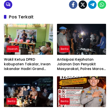
Pos Terkait
Daerah
Berita
Wakil Ketua DPRD
Antisipasi Kejahatan
kabupaten Takalar, Irwan
Jalanan Dan Penyakit
Iskandar Hadiri Grand
Masyarakat, Polres Maros
Opening Rumah sehat
Gelar Razia Operasi Cipta
Pertama di Takalar,
Kondusif
Melayani Terapis Gratis
untuk Pasien Dhuafa dan
umum.
Berita
Berita