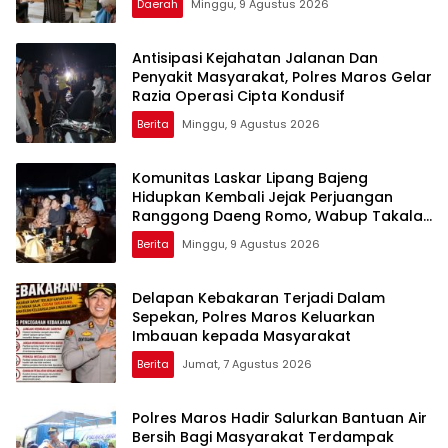
Daerah
Minggu, 9 Agustus 2026
Dhuafa dan umum.
Antisipasi Kejahatan Jalanan Dan
Penyakit Masyarakat, Polres Maros Gelar
Razia Operasi Cipta Kondusif
Berita
Minggu, 9 Agustus 2026
Komunitas Laskar Lipang Bajeng
Hidupkan Kembali Jejak Perjuangan
Ranggong Daeng Romo, Wabup Takalar:
Apresiasi Bahwa Sejarah Adalah
Berita
Minggu, 9 Agustus 2026
Warisan yang Tak Ternilai”.
Delapan Kebakaran Terjadi Dalam
Sepekan, Polres Maros Keluarkan
Imbauan kepada Masyarakat
Berita
Jumat, 7 Agustus 2026
Polres Maros Hadir Salurkan Bantuan Air
Bersih Bagi Masyarakat Terdampak