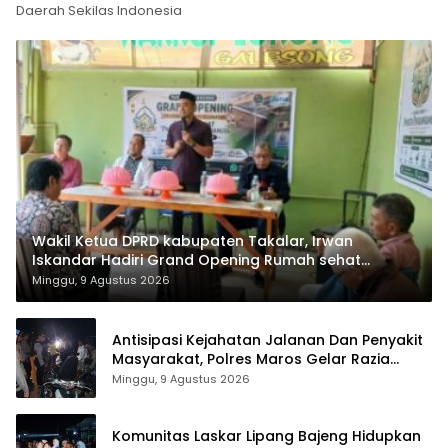
Daerah Sekilas Indonesia
Wakil Ketua DPRD kabupaten Takalar, Irwan
Iskandar Hadiri Grand Opening Rumah sehat
Pertama di Takalar, Melayani Terapis Gratis untuk
Minggu, 9 Agustus 2026
Pasien Dhuafa dan umum.
Antisipasi Kejahatan Jalanan Dan Penyakit
Masyarakat, Polres Maros Gelar Razia
Operasi Cipta Kondusif
Minggu, 9 Agustus 2026
Komunitas Laskar Lipang Bajeng Hidupkan