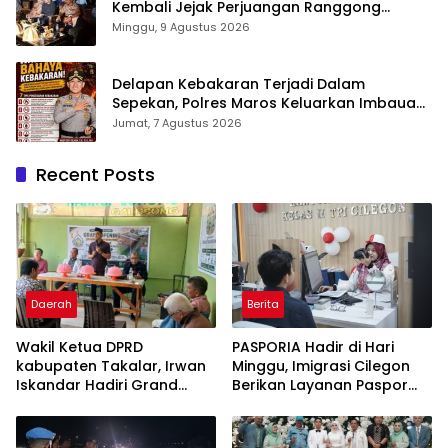
Kembali Jejak Perjuangan Ranggong
Daeng Romo, Wabup Takalar: Apresiasi
Minggu, 9 Agustus 2026
Bahwa Sejarah Adalah Warisan yang Tak
Ternilai”.
Delapan Kebakaran Terjadi Dalam
Sepekan, Polres Maros Keluarkan Imbauan
kepada Masyarakat
Jumat, 7 Agustus 2026
Recent Posts
Daerah
Berita
Wakil Ketua DPRD
PASPORIA Hadir di Hari
kabupaten Takalar, Irwan
Minggu, Imigrasi Cilegon
Iskandar Hadiri Grand
Berikan Layanan Paspor
Opening Rumah sehat
Sekaligus Cek Kesehatan
Pertama di Takalar,
Gratis
Melayani Terapis Gratis