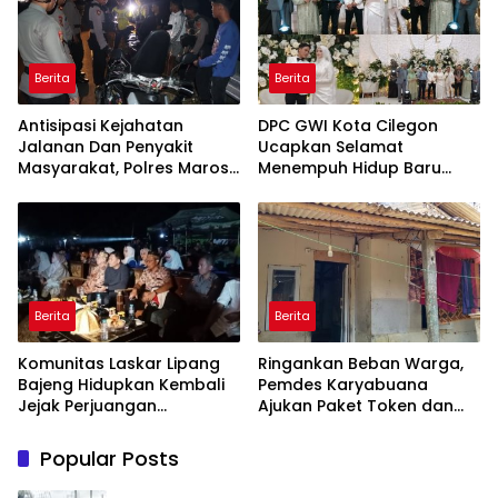
untuk Pasien Dhuafa dan
umum.
Berita
Berita
Antisipasi Kejahatan
DPC GWI Kota Cilegon
Jalanan Dan Penyakit
Ucapkan Selamat
Masyarakat, Polres Maros
Menempuh Hidup Baru
Gelar Razia Operasi Cipta
untuk Hana Novia dan
Kondusif
Tuanku Ihza Kemalsya
Damanik
Berita
Berita
Komunitas Laskar Lipang
Ringankan Beban Warga,
Bajeng Hidupkan Kembali
Pemdes Karyabuana
Jejak Perjuangan
Ajukan Paket Token dan
Ranggong Daeng Romo,
Penurunan Daya Listrik ke
Wabup Takalar: Apresiasi
PLN
Popular Posts
Bahwa Sejarah Adalah
Warisan yang Tak Ternilai”.