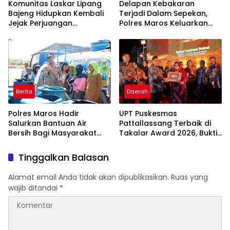
Komunitas Laskar Lipang
Delapan Kebakaran
Bajeng Hidupkan Kembali
Terjadi Dalam Sepekan,
Jejak Perjuangan
Polres Maros Keluarkan
Ranggong Daeng Romo,
Imbauan kepada
Wabup Takalar: Apresiasi
Masyarakat
Bahwa Sejarah Adalah
Warisan yang Tak Ternilai”.
Berita
Daerah
Polres Maros Hadir
UPT Puskesmas
Salurkan Bantuan Air
Pattallassang Terbaik di
Bersih Bagi Masyarakat
Takalar Award 2026, Bukti
Terdampak Krisis Air Bersih
Komitmen Hadirkan
Di Maros
Pelayanan Kesehatan
Tinggalkan Balasan
Berkualitas
Alamat email Anda tidak akan dipublikasikan.
Ruas yang
wajib ditandai
*