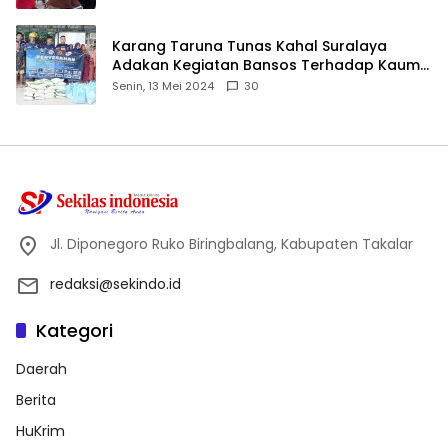
Karang Taruna Tunas Kahal Suralaya
Adakan Kegiatan Bansos Terhadap Kaum
Dhuafa dan Anak Yatim-Piatu
Senin, 13 Mei 2024
30
Jl. Diponegoro Ruko Biringbalang, Kabupaten Takalar
redaksi@sekindo.id
Kategori
Daerah
Berita
HuKrim