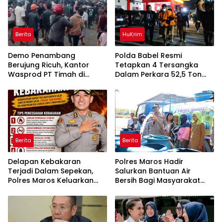
Berita
HuKrim
Demo Penambang
Polda Babel Resmi
Berujung Ricuh, Kantor
Tetapkan 4 Tersangka
Wasprod PT Timah di
Dalam Perkara 52,5 Ton
Belitung Timur Terbakar
Pasir Timah Ilegal Di
Belitung
Berita
Berita
Delapan Kebakaran
Polres Maros Hadir
Terjadi Dalam Sepekan,
Salurkan Bantuan Air
Polres Maros Keluarkan
Bersih Bagi Masyarakat
Imbauan kepada
Terdampak Krisis Air Bersih
Masyarakat
Di Maros