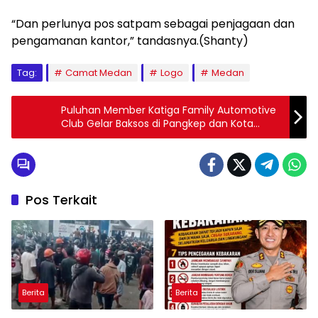
“Dan perlunya pos satpam sebagai penjagaan dan
pengamanan kantor,” tandasnya.(Shanty)
Tag:
Camat Medan
Logo
Medan
Puluhan Member Katiga Family Automotive
Club Gelar Baksos di Pangkep dan Kota
Makassar
Pos Terkait
Berita
Berita