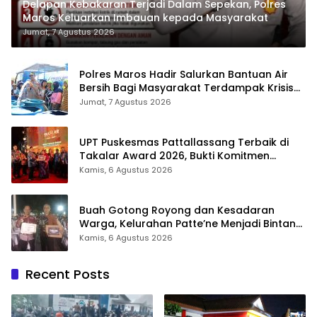
Delapan Kebakaran Terjadi Dalam Sepekan, Polres
Maros Keluarkan Imbauan kepada Masyarakat
Jumat, 7 Agustus 2026
Polres Maros Hadir Salurkan Bantuan Air
Bersih Bagi Masyarakat Terdampak Krisis
Air Bersih Di Maros
Jumat, 7 Agustus 2026
UPT Puskesmas Pattallassang Terbaik di
Takalar Award 2026, Bukti Komitmen
Hadirkan Pelayanan Kesehatan Berkualitas
Kamis, 6 Agustus 2026
Buah Gotong Royong dan Kesadaran
Warga, Kelurahan Patte’ne Menjadi Bintang
Takalar Award 2026
Kamis, 6 Agustus 2026
Recent Posts