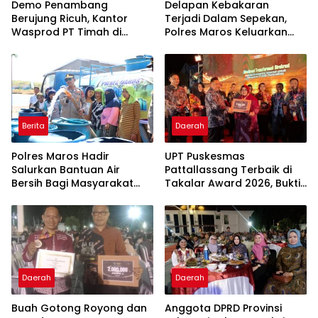
Demo Penambang
Delapan Kebakaran
Berujung Ricuh, Kantor
Terjadi Dalam Sepekan,
Wasprod PT Timah di
Polres Maros Keluarkan
Belitung Timur Terbakar
Imbauan kepada
Masyarakat
Berita
Daerah
Polres Maros Hadir
UPT Puskesmas
Salurkan Bantuan Air
Pattallassang Terbaik di
Bersih Bagi Masyarakat
Takalar Award 2026, Bukti
Terdampak Krisis Air Bersih
Komitmen Hadirkan
Di Maros
Pelayanan Kesehatan
Berkualitas
Daerah
Daerah
Buah Gotong Royong dan
Anggota DPRD Provinsi