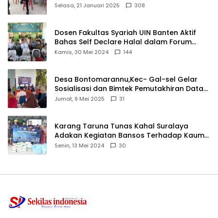
angkat bicara
Selasa, 21 Januari 2025
308
Dosen Fakultas Syariah UIN Banten Aktif
Bahas Self Declare Halal dalam Forum
Ijtima Ulama MUI
Kamis, 30 Mei 2024
144
Desa Bontomarannu,Kec- Gal-sel Gelar
Sosialisasi dan Bimtek Pemutakhiran Data
ID
Jumat, 9 Mei 2025
31
Karang Taruna Tunas Kahal Suralaya
Adakan Kegiatan Bansos Terhadap Kaum
Dhuafa dan Anak Yatim-Piatu
Senin, 13 Mei 2024
30