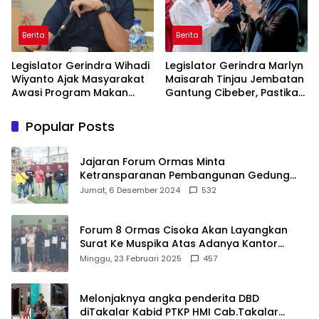
Berita
Berita
Legislator Gerindra Wihadi
Legislator Gerindra Marlyn
Wiyanto Ajak Masyarakat
Maisarah Tinjau Jembatan
Awasi Program Makan
Gantung Cibeber, Pastikan
Bergizi Gratis agar Tepat
Aspirasi Warga Terlaksana
Sasaran
Popular Posts
Jajaran Forum Ormas Minta
Ketransparanan Pembangunan Gedung
Damkar Di Kecamatan Cisoka
Jumat, 6 Desember 2024
532
Forum 8 Ormas Cisoka Akan Layangkan
Surat Ke Muspika Atas Adanya Kantor
Matel di Cisoka
Minggu, 23 Februari 2025
457
Melonjaknya angka penderita DBD
diTakalar Kabid PTKP HMI Cab.Takalar