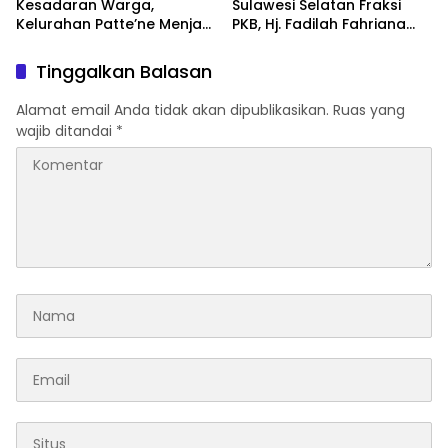
Kesadaran Warga,
Sulawesi Selatan Fraksi
Kelurahan Patte’ne Menjadi
PKB, Hj. Fadilah Fahriana
Bintang Takalar Award
Hadiri Dan Beri Apresiasi :
2026
Takalar Menyalakan
Tinggalkan Balasan
Lentera Pengabdian
Melalui Malam Apresiasi
Alamat email Anda tidak akan dipublikasikan.
Ruas yang
dan Inovasi Award 2026
wajib ditandai
*