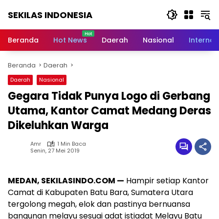
Langsung
SEKILAS INDONESIA
ke
konten
Berita
Terkini,
Beranda
Hot News
Daerah
Nasional
Internas
Breaking
News,
Beranda
Daerah
Latest
World,
Daerah
Nasional
Headlines,
Gegara Tidak Punya Logo di Gerbang
News
Today
Utama, Kantor Camat Medang Deras
Dikeluhkan Warga
Amr
1 Min Baca
Senin, 27 Mei 2019
MEDAN, SEKILASINDO.COM —
Hampir setiap Kantor
Camat di Kabupaten Batu Bara, Sumatera Utara
tergolong megah, elok dan pastinya bernuansa
bangunan melayu sesuai adat istiadat Melayu Batu