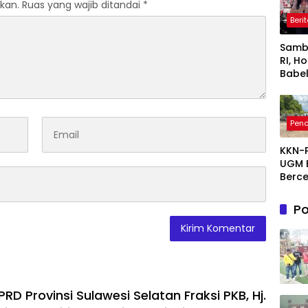
kan.
Ruas yang wajib ditandai
*
Beri
Samb
RI, H
Babel
Prom
PROK
deng
Pend
Disko
Hing
KKN-
Juta
UGM 
Rupi
Berce
2026
1.200 
Po
Mang
Sunga
Laya
D Provinsi Sulawesi Selatan Fraksi PKB, Hj.