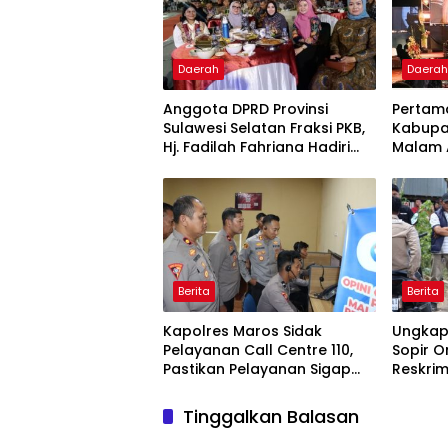
Daerah
Daera
Anggota DPRD Provinsi
Pertama
Sulawesi Selatan Fraksi PKB,
Kabupa
Hj. Fadilah Fahriana Hadiri
Malam A
Dan Beri Apresiasi : Takalar
Award 
Menyalakan Lentera
Pengha
Pengabdian Melalui Malam
Publik 
Apresiasi dan Inovasi Award
2026
Berita
Berita
Kapolres Maros Sidak
Ungkap
Pelayanan Call Centre 110,
Sopir O
Pastikan Pelayanan Sigap
Reskrim
Dan Humanis
Rekonst
Peraga
Tinggalkan Balasan