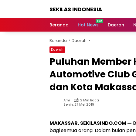
Langsung
SEKILAS INDONESIA
ke
konten
Berita
Terkini,
Beranda
Hot News
Daerah
N
Breaking
News,
Beranda
Daerah
Latest
World,
Daerah
Headlines,
Puluhan Member K
News
Today
Automotive Club 
dan Kota Makass
Amr
2 Min Baca
Senin, 27 Mei 2019
MAKASSAR, SEKILASINDO.COM —
B
bagi semua orang. Dalam bulan pen