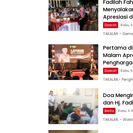
Fadilah Fah
Menyalakan
Apresiasi 
Daerah
Rabu, 
TAKALAR – Geme
Pertama di
Malam Apre
Penghargaa
Daerah
Rabu, 
TAKALAR,- Pengh
Doa Mengir
dan Hj. Fa
Berita
Rabu, 5 
TAKALAR, – Wakil