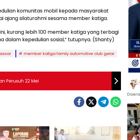
pedulian komunitas mobil kepada masyarakat
 ajang silaturahmi sesama member katiga.
ni, kurang lebih 100 member katiga yang terbagi
a dalam kepedulian sosial,” tutupnya. (Shanty)
assar
member katiga family automotive club gelar
an Perusuh 22 Mei
Daera