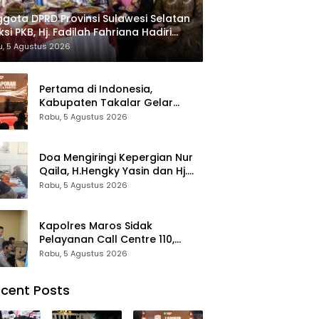
gota DPRD Provinsi Sulawesi Selatan
ksi PKB, Hj. Fadilah Fahriana Hadiri
 Beri Apresiasi : Takalar Menyalakan
, 5 Agustus 2026
tera Pengabdian Melalui Malam
esiasi dan Inovasi Award 2026
Pertama di Indonesia,
Kabupaten Takalar Gelar
Malam Apresiasi dan Inovasi
Rabu, 5 Agustus 2026
Award 2026: Panggung
Penghargaan bagi Pelayan
Publik Berprestasi
Doa Mengiringi Kepergian Nur
Qaila, H.Hengky Yasin dan Hj.
Fadilah Fahriana Hadir
Rabu, 5 Agustus 2026
Menguatkan Keluarga
Kapolres Maros Sidak
Pelayanan Call Centre 110,
Pastikan Pelayanan Sigap Dan
Rabu, 5 Agustus 2026
Humanis
cent Posts