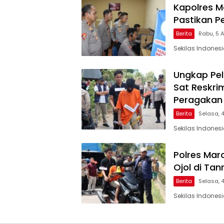
Kapolres Ma
Pastikan P
Berita
Rabu, 5 
Sekilas Indones
Ungkap Pel
Sat Reskri
Peragakan
Berita
Selasa, 
Sekilas Indonesi
Polres Mar
Ojol di Tanra
Berita
Selasa, 
Sekilas Indonesi