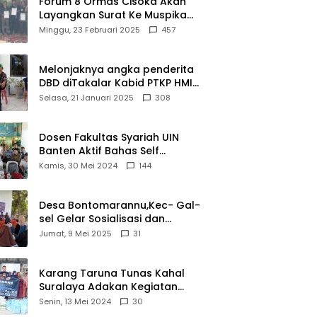
Forum 8 Ormas Cisoka Akan
Layangkan Surat Ke Muspika
Atas Adanya Kantor Matel di
Minggu, 23 Februari 2025
457
Cisoka
Melonjaknya angka penderita
DBD diTakalar Kabid PTKP HMI
Cab.Takalar angkat bicara
Selasa, 21 Januari 2025
308
Dosen Fakultas Syariah UIN
Banten Aktif Bahas Self
Declare Halal dalam Forum
Kamis, 30 Mei 2024
144
Ijtima Ulama MUI
Desa Bontomarannu,Kec- Gal-
sel Gelar Sosialisasi dan
Bimtek Pemutakhiran Data ID
Jumat, 9 Mei 2025
31
Karang Taruna Tunas Kahal
Suralaya Adakan Kegiatan
Bansos Terhadap Kaum
Senin, 13 Mei 2024
30
Dhuafa dan Anak Yatim-Piatu