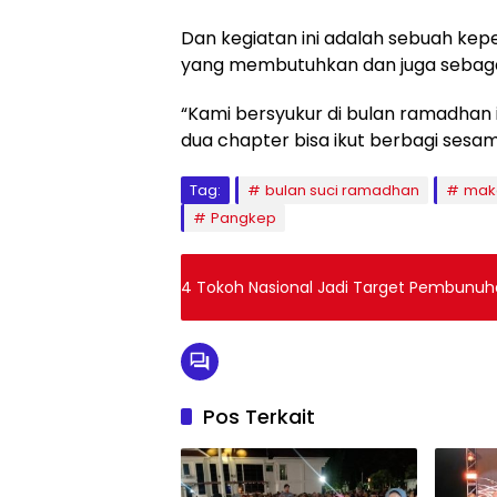
Dan kegiatan ini adalah sebuah ke
yang membutuhkan dan juga sebagai
“Kami bersyukur di bulan ramadhan i
dua chapter bisa ikut berbagi sesam
Tag:
bulan suci ramadhan
mak
Pangkep
4 Tokoh Nasional Jadi Target Pembunuh
Pos Terkait