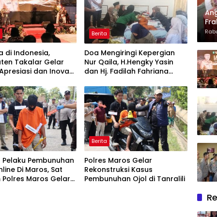
Ang
Fra
Dan
Rabu
h
Berita
Len
Apr
 di Indonesia,
Doa Mengiringi Kepergian
ten Takalar Gelar
Nur Qaila, H.Hengky Yasin
presiasi dan Inovasi
dan Hj. Fadilah Fahriana
2026: Panggung
Hadir Menguatkan Keluarga
rgaan bagi Pelayan
Berprestasi
Berita
 Pelaku Pembunuhan
Polres Maros Gelar
nline Di Maros, Sat
Rekonstruksi Kasus
 Polres Maros Gelar
Pembunuhan Ojol di Tanralili
ruksi Perkara
Re
kan 24 Adegan