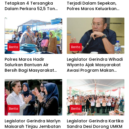
Tetapkan 4 Tersangka
Terjadi Dalam Sepekan,
Dalam Perkara 52,5 Ton
Polres Maros Keluarkan
Pasir Timah Ilegal Di
Imbauan kepada
Belitung
Masyarakat
Berita
Berita
Polres Maros Hadir
Legislator Gerindra Wihadi
Salurkan Bantuan Air
Wiyanto Ajak Masyarakat
Bersih Bagi Masyarakat
Awasi Program Makan
Terdampak Krisis Air Bersih
Bergizi Gratis agar Tepat
Di Maros
Sasaran
Berita
Berita
Legislator Gerindra Marlyn
Legislator Gerindra Kartika
Maisarah Tinjau Jembatan
Sandra Desi Dorong UMKM