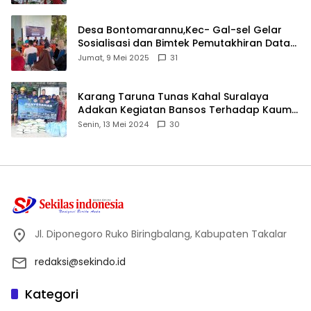
Desa Bontomarannu,Kec- Gal-sel Gelar
Sosialisasi dan Bimtek Pemutakhiran Data
ID
Jumat, 9 Mei 2025
31
Karang Taruna Tunas Kahal Suralaya
Adakan Kegiatan Bansos Terhadap Kaum
Dhuafa dan Anak Yatim-Piatu
Senin, 13 Mei 2024
30
Jl. Diponegoro Ruko Biringbalang, Kabupaten Takalar
redaksi@sekindo.id
Kategori