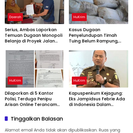
Daerah
HuKrim
Serius, Ambas Laporkan
Kasus Dugaan
‎Temuan Dugaan Monopoli
Penyelundupan Timah
Belanja di Proyek Jalan
Tuing Belum Rampung,
Bang Andra 2026
Nama Akbar Kuday Muncul
Dalam Informasi
Penyidikan
HuKrim
HuKrim
Dilaporkan di 5 Kantor
Kapuspenkum Kejagung:
Polisi, Terduga Penipu
Eks Jampidsus Febrie Ada
Arisan Online Terancam
di Indonesia Dalam
Hukuman 4 Tahun Penjara
Pantauan Penyidik
denda Rp.500 Juta
Tinggalkan Balasan
Alamat email Anda tidak akan dipublikasikan.
Ruas yang