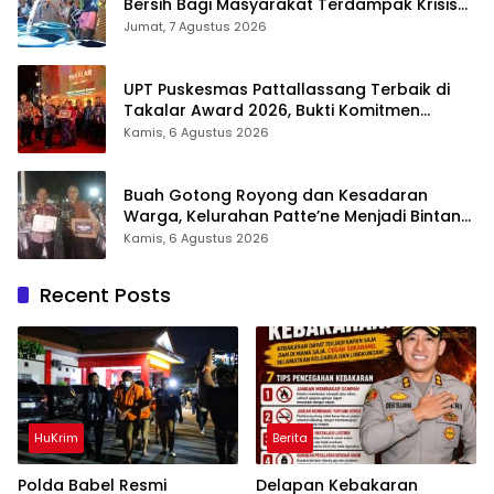
Bersih Bagi Masyarakat Terdampak Krisis
Air Bersih Di Maros
Jumat, 7 Agustus 2026
UPT Puskesmas Pattallassang Terbaik di
Takalar Award 2026, Bukti Komitmen
Hadirkan Pelayanan Kesehatan Berkualitas
Kamis, 6 Agustus 2026
Buah Gotong Royong dan Kesadaran
Warga, Kelurahan Patte’ne Menjadi Bintang
Takalar Award 2026
Kamis, 6 Agustus 2026
Recent Posts
HuKrim
Berita
Polda Babel Resmi
Delapan Kebakaran