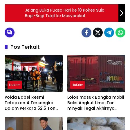
Jelang Buka Puasa Hari ke 18 Polres Sula
Bagi-Bagi Takjil ke Masyarakat
Pos Terkait
HuKrim
HuKrim
Polda Babel Resmi
Lolos masuk Bangka mobil
Tetapkan 4 Tersangka
Boks Angkut Lima ,Ton
Dalam Perkara 52,5 Ton
minyak ilegal Akhirnya
Pasir Timah Ilegal Di
Diamankan Polisi
Belitung