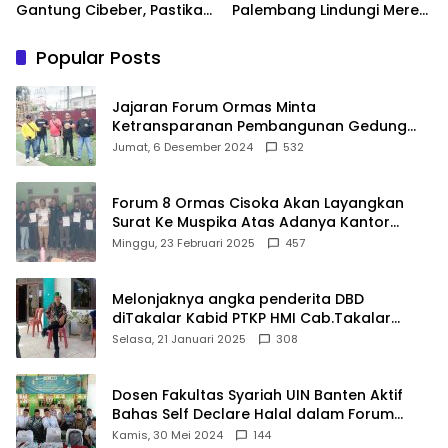
Gantung Cibeber, Pastikan
Palembang Lindungi Merek
Aspirasi Warga Terlaksana
Usaha
Popular Posts
Jajaran Forum Ormas Minta
Ketransparanan Pembangunan Gedung
Damkar Di Kecamatan Cisoka
Jumat, 6 Desember 2024
532
Forum 8 Ormas Cisoka Akan Layangkan
Surat Ke Muspika Atas Adanya Kantor
Matel di Cisoka
Minggu, 23 Februari 2025
457
Melonjaknya angka penderita DBD
diTakalar Kabid PTKP HMI Cab.Takalar
angkat bicara
Selasa, 21 Januari 2025
308
Dosen Fakultas Syariah UIN Banten Aktif
Bahas Self Declare Halal dalam Forum
Ijtima Ulama MUI
Kamis, 30 Mei 2024
144