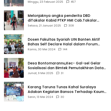
Matel di Cisoka
Minggu, 23 Februari 2025
457
Melonjaknya angka penderita DBD
diTakalar Kabid PTKP HMI Cab.Takalar
angkat bicara
Selasa, 21 Januari 2025
308
Dosen Fakultas Syariah UIN Banten Aktif
Bahas Self Declare Halal dalam Forum
Ijtima Ulama MUI
Kamis, 30 Mei 2024
144
Desa Bontomarannu,Kec- Gal-sel Gelar
Sosialisasi dan Bimtek Pemutakhiran Data
ID
Jumat, 9 Mei 2025
31
Karang Taruna Tunas Kahal Suralaya
Adakan Kegiatan Bansos Terhadap Kaum
Dhuafa dan Anak Yatim-Piatu
Senin, 13 Mei 2024
30