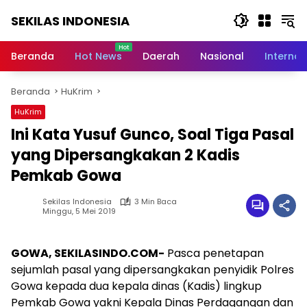
Langsung
SEKILAS INDONESIA
ke
konten
Berita
Terkini,
Beranda
Hot News
Daerah
Nasional
Internas
Breaking
News,
Beranda
HuKrim
Latest
World,
HuKrim
Headlines,
Ini Kata Yusuf Gunco, Soal Tiga Pasal
News
Today
yang Dipersangkakan 2 Kadis
Pemkab Gowa
Sekilas Indonesia
3 Min Baca
Minggu, 5 Mei 2019
GOWA, SEKILASINDO.COM-
Pasca penetapan
sejumlah pasal yang dipersangkakan penyidik Polres
Gowa kepada dua kepala dinas (Kadis) lingkup
Pemkab Gowa yakni Kepala Dinas Perdagangan dan