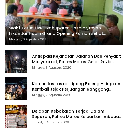
Wakil Ketua DPRD kabupaten Takalar, Irwan
Iskandar Hadiri Grand Opening Rumah sehat
Pertama di Takalar, Melayani Terapis Gratis untuk
Minggu, 9 Agustus 2026
Pasien Dhuafa dan umum.
Antisipasi Kejahatan Jalanan Dan Penyakit
Masyarakat, Polres Maros Gelar Razia
Operasi Cipta Kondusif
Minggu, 9 Agustus 2026
Komunitas Laskar Lipang Bajeng Hidupkan
Kembali Jejak Perjuangan Ranggong
Daeng Romo, Wabup Takalar: Apresiasi
Minggu, 9 Agustus 2026
Bahwa Sejarah Adalah Warisan yang Tak
Ternilai”.
Delapan Kebakaran Terjadi Dalam
Sepekan, Polres Maros Keluarkan Imbauan
kepada Masyarakat
Jumat, 7 Agustus 2026