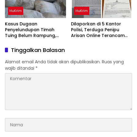
HuKrim
HuKrim
Kasus Dugaan
Dilaporkan di 5 Kantor
Penyelundupan Timah
Polisi, Terduga Penipu
Tuing Belum Rampung,
Arisan Online Terancam
Nama Akbar Kuday Muncul
Hukuman 4 Tahun Penjara
Dalam Informasi
denda Rp.500 Juta
Tinggalkan Balasan
Penyidikan
Alamat email Anda tidak akan dipublikasikan.
Ruas yang
wajib ditandai
*