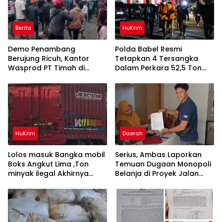
Berita
HuKrim
Demo Penambang
Polda Babel Resmi
Berujung Ricuh, Kantor
Tetapkan 4 Tersangka
Wasprod PT Timah di
Dalam Perkara 52,5 Ton
Belitung Timur Terbakar
Pasir Timah Ilegal Di
Belitung
HuKrim
Daerah
Lolos masuk Bangka mobil
Serius, Ambas Laporkan
Boks Angkut Lima ,Ton
‎Temuan Dugaan Monopoli
minyak ilegal Akhirnya
Belanja di Proyek Jalan
Diamankan Polisi
Bang Andra 2026