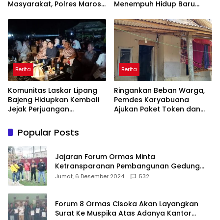
Masyarakat, Polres Maros
Menempuh Hidup Baru
Gelar Razia Operasi Cipta
untuk Hana Novia dan
Kondusif
Tuanku Ihza Kemalsya
Damanik
Berita
Berita
Komunitas Laskar Lipang
Ringankan Beban Warga,
Bajeng Hidupkan Kembali
Pemdes Karyabuana
Jejak Perjuangan
Ajukan Paket Token dan
Ranggong Daeng Romo,
Penurunan Daya Listrik ke
Wabup Takalar: Apresiasi
PLN
Popular Posts
Bahwa Sejarah Adalah
Warisan yang Tak Ternilai”.
Jajaran Forum Ormas Minta
Ketransparanan Pembangunan Gedung
Damkar Di Kecamatan Cisoka
Jumat, 6 Desember 2024
532
Forum 8 Ormas Cisoka Akan Layangkan
Surat Ke Muspika Atas Adanya Kantor