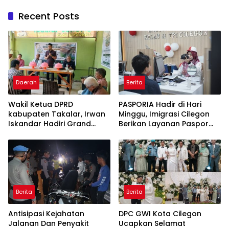
Recent Posts
Daerah
Berita
Wakil Ketua DPRD
PASPORIA Hadir di Hari
kabupaten Takalar, Irwan
Minggu, Imigrasi Cilegon
Iskandar Hadiri Grand
Berikan Layanan Paspor
Opening Rumah sehat
Sekaligus Cek Kesehatan
Pertama di Takalar,
Gratis
Melayani Terapis Gratis
untuk Pasien Dhuafa dan
umum.
Berita
Berita
Antisipasi Kejahatan
DPC GWI Kota Cilegon
Jalanan Dan Penyakit
Ucapkan Selamat