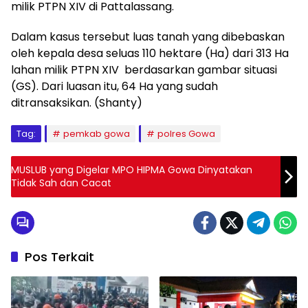
milik PTPN XIV di Pattalassang.
Dalam kasus tersebut luas tanah yang dibebaskan
oleh kepala desa seluas 110 hektare (Ha) dari 313 Ha
lahan milik PTPN XIV berdasarkan gambar situasi
(GS). Dari luasan itu, 64 Ha yang sudah
ditransaksikan. (Shanty)
Tag:
pemkab gowa
polres Gowa
MUSLUB yang Digelar MPO HIPMA Gowa Dinyatakan
Tidak Sah dan Cacat
Pos Terkait