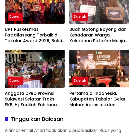
Daerah
Daerah
UPT Puskesmas
Buah Gotong Royong dan
Pattallassang Terbaik di
Kesadaran Warga,
Takalar Award 2026, Bukti
Kelurahan Patte’ne Menjadi
Komitmen Hadirkan
Bintang Takalar Award
Pelayanan Kesehatan
2026
Berkualitas
Daerah
Daerah
Anggota DPRD Provinsi
Pertama di Indonesia,
Sulawesi Selatan Fraksi
Kabupaten Takalar Gelar
PKB, Hj. Fadilah Fahriana
Malam Apresiasi dan
Hadiri Dan Beri Apresiasi :
Inovasi Award 2026:
Takalar Menyalakan
Panggung Penghargaan
Tinggalkan Balasan
Lentera Pengabdian
bagi Pelayan Publik
Melalui Malam Apresiasi
Berprestasi
Alamat email Anda tidak akan dipublikasikan.
Ruas yang
dan Inovasi Award 2026