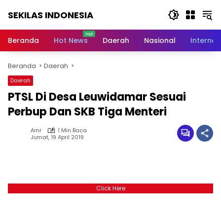
Langsung
SEKILAS INDONESIA
ke
konten
Berita
Terkini,
Beranda
Hot News
Daerah
Nasional
Internas
Breaking
News,
Beranda
Daerah
Latest
World,
Daerah
Headlines,
PTSL Di Desa Leuwidamar Sesuai
News
Today
Perbup Dan SKB Tiga Menteri
Amr
1 Min Baca
Jumat, 19 April 2019
Click Here