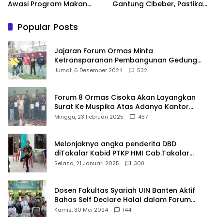
Awasi Program Makan
Gantung Cibeber, Pastikan
Bergizi Gratis agar Tepat
Aspirasi Warga Terlaksana
Sasaran
Popular Posts
Jajaran Forum Ormas Minta
Ketransparanan Pembangunan Gedung
Damkar Di Kecamatan Cisoka
Jumat, 6 Desember 2024
532
Forum 8 Ormas Cisoka Akan Layangkan
Surat Ke Muspika Atas Adanya Kantor
Matel di Cisoka
Minggu, 23 Februari 2025
457
Melonjaknya angka penderita DBD
diTakalar Kabid PTKP HMI Cab.Takalar
angkat bicara
Selasa, 21 Januari 2025
308
Dosen Fakultas Syariah UIN Banten Aktif
Bahas Self Declare Halal dalam Forum
Ijtima Ulama MUI
Kamis, 30 Mei 2024
144