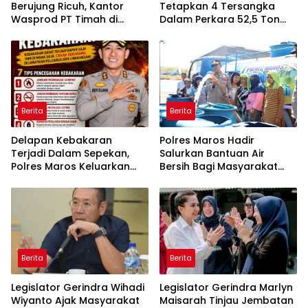
Berujung Ricuh, Kantor
Tetapkan 4 Tersangka
Wasprod PT Timah di
Dalam Perkara 52,5 Ton
Belitung Timur Terbakar
Pasir Timah Ilegal Di
Belitung
Berita
Berita
Delapan Kebakaran
Polres Maros Hadir
Terjadi Dalam Sepekan,
Salurkan Bantuan Air
Polres Maros Keluarkan
Bersih Bagi Masyarakat
Imbauan kepada
Terdampak Krisis Air Bersih
Masyarakat
Di Maros
Berita
Berita
Legislator Gerindra Wihadi
Legislator Gerindra Marlyn
Wiyanto Ajak Masyarakat
Maisarah Tinjau Jembatan