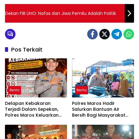
Dekan FIB UHO: Nafas dan Jiwa Pemilu Adalah Politik
Pos Terkait
Berita
Berita
Delapan Kebakaran
Polres Maros Hadir
Terjadi Dalam Sepekan,
Salurkan Bantuan Air
Polres Maros Keluarkan
Bersih Bagi Masyarakat
Imbauan kepada
Terdampak Krisis Air Bersih
Masyarakat
Di Maros