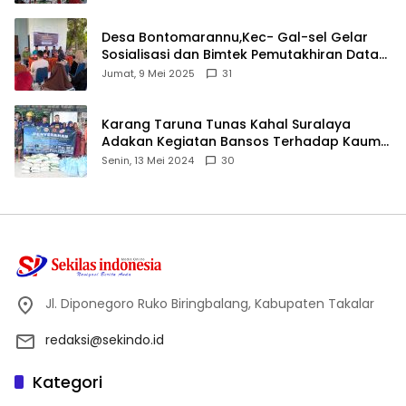
Desa Bontomarannu,Kec- Gal-sel Gelar
Sosialisasi dan Bimtek Pemutakhiran Data
ID
Jumat, 9 Mei 2025
31
Karang Taruna Tunas Kahal Suralaya
Adakan Kegiatan Bansos Terhadap Kaum
Dhuafa dan Anak Yatim-Piatu
Senin, 13 Mei 2024
30
Jl. Diponegoro Ruko Biringbalang, Kabupaten Takalar
redaksi@sekindo.id
Kategori