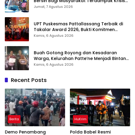
Bersih Bagi Masyarakat Terdampak Krisis
Air Bersih Di Maros
Jumat, 7 Agustus 2026
UPT Puskesmas Pattallassang Terbaik di
Takalar Award 2026, Bukti Komitmen
Hadirkan Pelayanan Kesehatan Berkualitas
Kamis, 6 Agustus 2026
Buah Gotong Royong dan Kesadaran
Warga, Kelurahan Patte’ne Menjadi Bintang
Takalar Award 2026
Kamis, 6 Agustus 2026
Recent Posts
Berita
HuKrim
Demo Penambang
Polda Babel Resmi