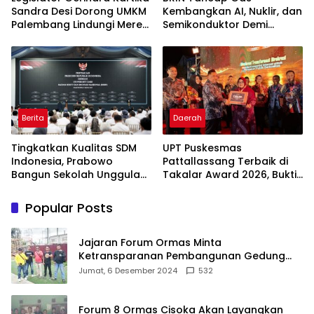
Sandra Desi Dorong UMKM
Kembangkan AI, Nuklir, dan
Palembang Lindungi Merek
Semikonduktor Demi
Usaha
Dongkrak Ekonomi
Indonesia
Berita
Daerah
Tingkatkan Kualitas SDM
UPT Puskesmas
Indonesia, Prabowo
Pattallassang Terbaik di
Bangun Sekolah Unggulan
Takalar Award 2026, Bukti
hingga Undang Universitas
Komitmen Hadirkan
Terbaik Dunia
Pelayanan Kesehatan
Popular Posts
Berkualitas
Jajaran Forum Ormas Minta
Ketransparanan Pembangunan Gedung
Damkar Di Kecamatan Cisoka
Jumat, 6 Desember 2024
532
Forum 8 Ormas Cisoka Akan Layangkan