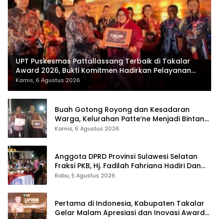
UPT Puskesmas Pattallassang Terbaik di Takalar
Award 2026, Bukti Komitmen Hadirkan Pelayanan
Kesehatan Berkualitas
Kamis, 6 Agustus 2026
Buah Gotong Royong dan Kesadaran
Warga, Kelurahan Patte’ne Menjadi Bintang
Takalar Award 2026
Kamis, 6 Agustus 2026
Anggota DPRD Provinsi Sulawesi Selatan
Fraksi PKB, Hj. Fadilah Fahriana Hadiri Dan
Beri Apresiasi : Takalar Menyalakan Lentera
Rabu, 5 Agustus 2026
Pengabdian Melalui Malam Apresiasi dan
Inovasi Award 2026
Pertama di Indonesia, Kabupaten Takalar
Gelar Malam Apresiasi dan Inovasi Award