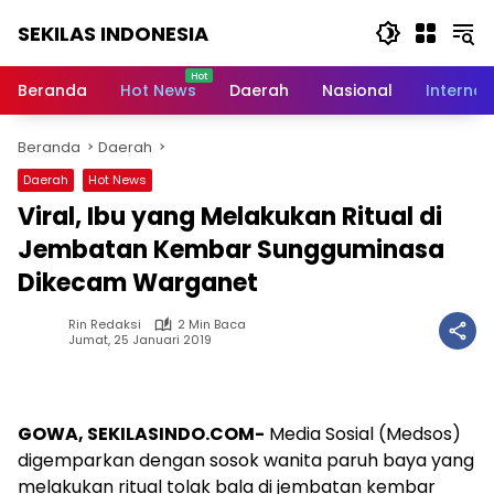
Langsung
SEKILAS INDONESIA
ke
konten
Berita
Terkini,
Beranda
Hot News
Daerah
Nasional
Internas
Breaking
News,
Beranda
Daerah
Latest
World,
Daerah
Hot News
Headlines,
Viral, Ibu yang Melakukan Ritual di
News
Today
Jembatan Kembar Sungguminasa
Dikecam Warganet
Rin Redaksi
2 Min Baca
Jumat, 25 Januari 2019
GOWA, SEKILASINDO.COM-
Media Sosial (Medsos)
digemparkan dengan sosok wanita paruh baya yang
melakukan ritual tolak bala di jembatan kembar