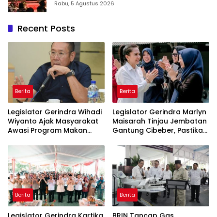
2026: Panggung Penghargaan bagi
Rabu, 5 Agustus 2026
Pelayan Publik Berprestasi
Recent Posts
Berita
Berita
Legislator Gerindra Wihadi
Legislator Gerindra Marlyn
Wiyanto Ajak Masyarakat
Maisarah Tinjau Jembatan
Awasi Program Makan
Gantung Cibeber, Pastikan
Bergizi Gratis agar Tepat
Aspirasi Warga Terlaksana
Sasaran
Berita
Berita
Legislator Gerindra Kartika
BRIN Tancap Gas