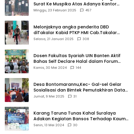
Surat Ke Muspika Atas Adanya Kantor
Matel di Cisoka
Minggu, 23 Februari 2025
457
Melonjaknya angka penderita DBD
diTakalar Kabid PTKP HMI Cab.Takalar
angkat bicara
Selasa, 21 Januari 2025
308
Dosen Fakultas Syariah UIN Banten Aktif
Bahas Self Declare Halal dalam Forum
Ijtima Ulama MUI
Kamis, 30 Mei 2024
144
Desa Bontomarannu,Kec- Gal-sel Gelar
Sosialisasi dan Bimtek Pemutakhiran Data
ID
Jumat, 9 Mei 2025
31
Karang Taruna Tunas Kahal Suralaya
Adakan Kegiatan Bansos Terhadap Kaum
Dhuafa dan Anak Yatim-Piatu
Senin, 13 Mei 2024
30