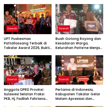
Daerah
Daerah
UPT Puskesmas
Buah Gotong Royong dan
Pattallassang Terbaik di
Kesadaran Warga,
Takalar Award 2026, Bukti
Kelurahan Patte’ne Menjadi
Komitmen Hadirkan
Bintang Takalar Award
Pelayanan Kesehatan
2026
Berkualitas
Daerah
Daerah
Anggota DPRD Provinsi
Pertama di Indonesia,
Sulawesi Selatan Fraksi
Kabupaten Takalar Gelar
PKB, Hj. Fadilah Fahriana
Malam Apresiasi dan
Hadiri Dan Beri Apresiasi :
Inovasi Award 2026: