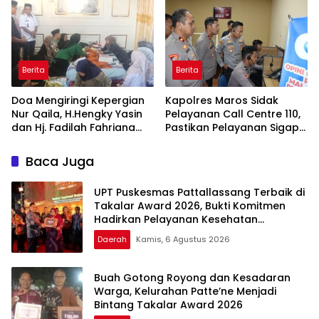
Takalar Menyalakan
Panggung Penghargaan
Lentera Pengabdian
bagi Pelayan Publik
Melalui Malam Apresiasi
Berprestasi
dan Inovasi Award 2026
Berita
Berita
Doa Mengiringi Kepergian
Kapolres Maros Sidak
Nur Qaila, H.Hengky Yasin
Pelayanan Call Centre 110,
dan Hj. Fadilah Fahriana
Pastikan Pelayanan Sigap
Hadir Menguatkan
Dan Humanis
Keluarga
Baca Juga
UPT Puskesmas Pattallassang Terbaik di
Takalar Award 2026, Bukti Komitmen
Hadirkan Pelayanan Kesehatan
Berkualitas
Daerah
Kamis, 6 Agustus 2026
Buah Gotong Royong dan Kesadaran
Warga, Kelurahan Patte’ne Menjadi
Bintang Takalar Award 2026