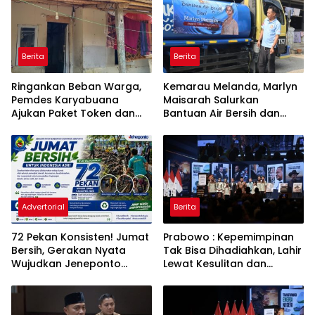
Berita
Berita
Ringankan Beban Warga,
Kemarau Melanda, Marlyn
Pemdes Karyabuana
Maisarah Salurkan
Ajukan Paket Token dan
Bantuan Air Bersih dan
Penurunan Daya Listrik ke
Toren untuk Warga
PLN
Babakan Madang
Advertorial
Berita
72 Pekan Konsisten! Jumat
Prabowo : Kepemimpinan
Bersih, Gerakan Nyata
Tak Bisa Dihadiahkan, Lahir
Wujudkan Jeneponto
Lewat Kesulitan dan
Bahagia dan Lingkungan
Keberanian
ASRI