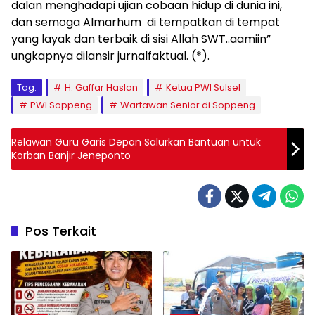
dalan menghadapi ujian cobaan hidup di dunia ini,
dan semoga Almarhum di tempatkan di tempat
yang layak dan terbaik di sisi Allah SWT..aamiin”
ungkapnya dilansir jurnalfaktual. (*).
Tag:
H. Gaffar Haslan
Ketua PWI Sulsel
PWI Soppeng
Wartawan Senior di Soppeng
Relawan Guru Garis Depan Salurkan Bantuan untuk
Korban Banjir Jeneponto
Pos Terkait