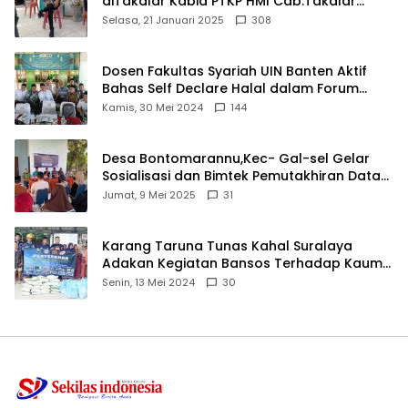
diTakalar Kabid PTKP HMI Cab.Takalar
angkat bicara
Selasa, 21 Januari 2025
308
Dosen Fakultas Syariah UIN Banten Aktif
Bahas Self Declare Halal dalam Forum
Ijtima Ulama MUI
Kamis, 30 Mei 2024
144
Desa Bontomarannu,Kec- Gal-sel Gelar
Sosialisasi dan Bimtek Pemutakhiran Data
ID
Jumat, 9 Mei 2025
31
Karang Taruna Tunas Kahal Suralaya
Adakan Kegiatan Bansos Terhadap Kaum
Dhuafa dan Anak Yatim-Piatu
Senin, 13 Mei 2024
30