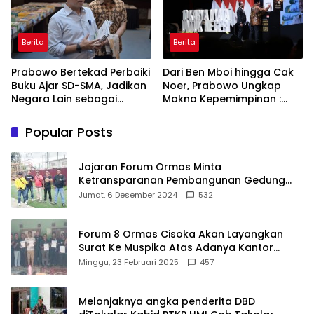
Berita
Berita
Prabowo Bertekad Perbaiki
Dari Ben Mboi hingga Cak
Buku Ajar SD-SMA, Jadikan
Noer, Prabowo Ungkap
Negara Lain sebagai
Makna Kepemimpinan :
Referensi
Bekerja, Cintai Rakyat &
Gunakan Akal Sehat
Popular Posts
Jajaran Forum Ormas Minta
Ketransparanan Pembangunan Gedung
Damkar Di Kecamatan Cisoka
Jumat, 6 Desember 2024
532
Forum 8 Ormas Cisoka Akan Layangkan
Surat Ke Muspika Atas Adanya Kantor
Matel di Cisoka
Minggu, 23 Februari 2025
457
Melonjaknya angka penderita DBD