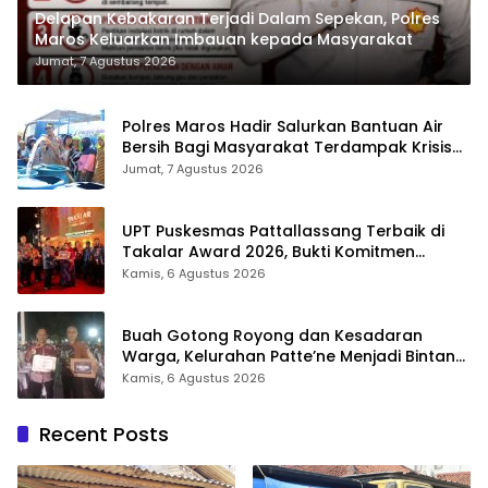
Delapan Kebakaran Terjadi Dalam Sepekan, Polres
Maros Keluarkan Imbauan kepada Masyarakat
Jumat, 7 Agustus 2026
Polres Maros Hadir Salurkan Bantuan Air
Bersih Bagi Masyarakat Terdampak Krisis
Air Bersih Di Maros
Jumat, 7 Agustus 2026
UPT Puskesmas Pattallassang Terbaik di
Takalar Award 2026, Bukti Komitmen
Hadirkan Pelayanan Kesehatan Berkualitas
Kamis, 6 Agustus 2026
Buah Gotong Royong dan Kesadaran
Warga, Kelurahan Patte’ne Menjadi Bintang
Takalar Award 2026
Kamis, 6 Agustus 2026
Recent Posts