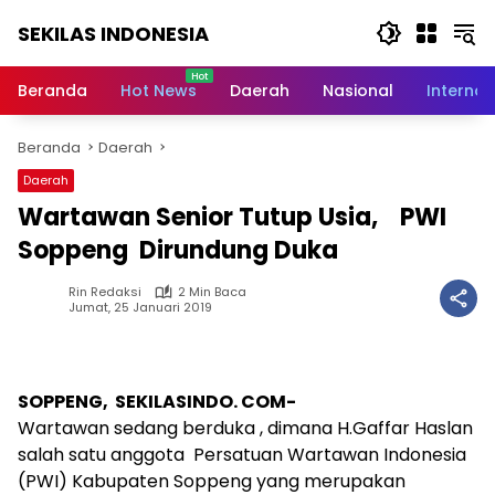
Langsung
SEKILAS INDONESIA
ke
konten
Berita
Terkini,
Beranda
Hot News
Daerah
Nasional
Internas
Breaking
News,
Beranda
Daerah
Latest
World,
Daerah
Headlines,
Wartawan Senior Tutup Usia, PWI
News
Today
Soppeng Dirundung Duka
Rin Redaksi
2 Min Baca
Jumat, 25 Januari 2019
SOPPENG, SEKILASINDO. COM-
Wartawan sedang berduka , dimana H.Gaffar Haslan
salah satu anggota Persatuan Wartawan Indonesia
(PWI) Kabupaten Soppeng yang merupakan