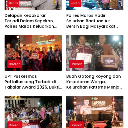
Berita
Berita
Delapan Kebakaran
Polres Maros Hadir
Terjadi Dalam Sepekan,
Salurkan Bantuan Air
Polres Maros Keluarkan
Bersih Bagi Masyarakat
Imbauan kepada
Terdampak Krisis Air Bersih
Masyarakat
Di Maros
Daerah
Daerah
UPT Puskesmas
Buah Gotong Royong dan
Pattallassang Terbaik di
Kesadaran Warga,
Takalar Award 2026, Bukti
Kelurahan Patte’ne Menjadi
Komitmen Hadirkan
Bintang Takalar Award
Pelayanan Kesehatan
2026
Berkualitas
Daerah
Daerah