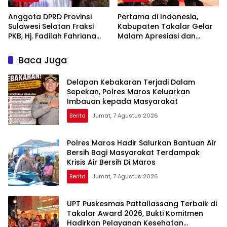
Anggota DPRD Provinsi
Pertama di Indonesia,
Sulawesi Selatan Fraksi
Kabupaten Takalar Gelar
PKB, Hj. Fadilah Fahriana
Malam Apresiasi dan
Hadiri Dan Beri Apresiasi :
Inovasi Award 2026:
Takalar Menyalakan
Panggung Penghargaan
Baca Juga
Lentera Pengabdian
bagi Pelayan Publik
Melalui Malam Apresiasi
Berprestasi
Delapan Kebakaran Terjadi Dalam
dan Inovasi Award 2026
Sepekan, Polres Maros Keluarkan
Imbauan kepada Masyarakat
Berita
Jumat, 7 Agustus 2026
Polres Maros Hadir Salurkan Bantuan Air
Bersih Bagi Masyarakat Terdampak
Krisis Air Bersih Di Maros
Berita
Jumat, 7 Agustus 2026
UPT Puskesmas Pattallassang Terbaik di
Takalar Award 2026, Bukti Komitmen
Hadirkan Pelayanan Kesehatan