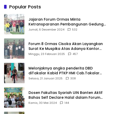
Indonesia
Terbaik Dunia
Popular Posts
Jajaran Forum Ormas Minta
Ketransparanan Pembangunan Gedung
Damkar Di Kecamatan Cisoka
Jumat, 6 Desember 2024
532
Forum 8 Ormas Cisoka Akan Layangkan
Surat Ke Muspika Atas Adanya Kantor
Matel di Cisoka
Minggu, 23 Februari 2025
457
Melonjaknya angka penderita DBD
diTakalar Kabid PTKP HMI Cab.Takalar
angkat bicara
Selasa, 21 Januari 2025
308
Dosen Fakultas Syariah UIN Banten Aktif
Bahas Self Declare Halal dalam Forum
Ijtima Ulama MUI
Kamis, 30 Mei 2024
144