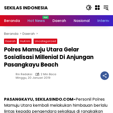
Langsung
SEKILAS INDONESIA
ke
konten
Berita
Terkini,
Beranda
Hot News
Daerah
Nasional
Internas
Breaking
News,
Beranda
Daerah
Latest
World,
Daerah
HuKrim
Uncategorized
Headlines,
Polres Mamuju Utara Gelar
News
Today
Sosialisasi Millenial Di Anjungan
Pasangkayu Beach
Rin Redaksi
2 Min Baca
Minggu, 20 Januari 2019
PASANGKAYU, SEKILASINDO.COM-
Personil Polres
Mamuju Utara kembali melakukan himbauan berlalu
lintas kepada pengendara sekaligus di rangkaikan