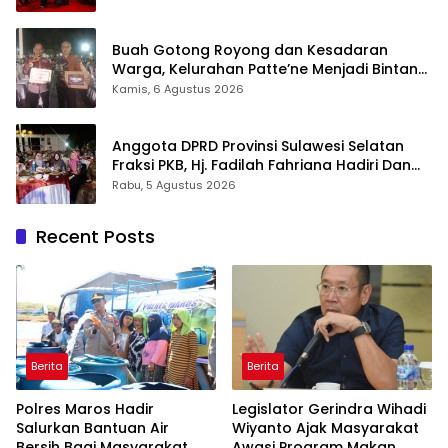
Buah Gotong Royong dan Kesadaran
Warga, Kelurahan Patte’ne Menjadi Bintang
Takalar Award 2026
Kamis, 6 Agustus 2026
Anggota DPRD Provinsi Sulawesi Selatan
Fraksi PKB, Hj. Fadilah Fahriana Hadiri Dan
Beri Apresiasi : Takalar Menyalakan Lentera
Rabu, 5 Agustus 2026
Pengabdian Melalui Malam Apresiasi dan
Inovasi Award 2026
Recent Posts
Berita
Berita
Polres Maros Hadir
Legislator Gerindra Wihadi
Salurkan Bantuan Air
Wiyanto Ajak Masyarakat
Bersih Bagi Masyarakat
Awasi Program Makan