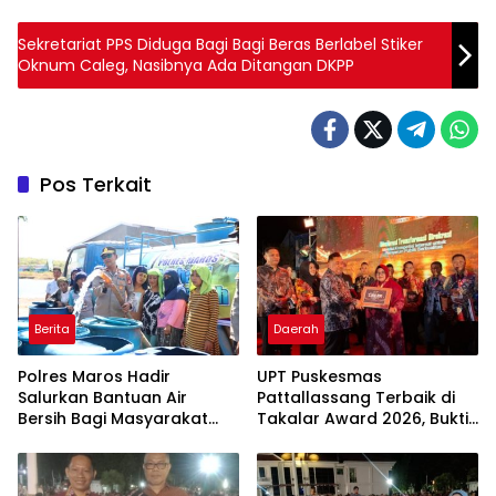
Sekretariat PPS Diduga Bagi Bagi Beras Berlabel Stiker
Oknum Caleg, Nasibnya Ada Ditangan DKPP
Pos Terkait
Berita
Daerah
Polres Maros Hadir
UPT Puskesmas
Salurkan Bantuan Air
Pattallassang Terbaik di
Bersih Bagi Masyarakat
Takalar Award 2026, Bukti
Terdampak Krisis Air Bersih
Komitmen Hadirkan
Di Maros
Pelayanan Kesehatan
Berkualitas