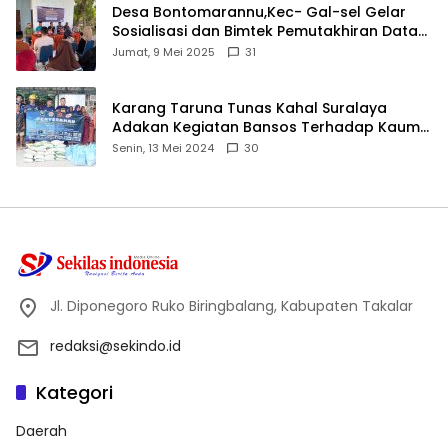
Desa Bontomarannu,Kec- Gal-sel Gelar
Sosialisasi dan Bimtek Pemutakhiran Data
ID
Jumat, 9 Mei 2025
31
Karang Taruna Tunas Kahal Suralaya
Adakan Kegiatan Bansos Terhadap Kaum
Dhuafa dan Anak Yatim-Piatu
Senin, 13 Mei 2024
30
Jl. Diponegoro Ruko Biringbalang, Kabupaten Takalar
redaksi@sekindo.id
Kategori
Daerah