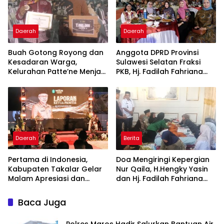
Daerah
Daerah
Buah Gotong Royong dan
Anggota DPRD Provinsi
Kesadaran Warga,
Sulawesi Selatan Fraksi
Kelurahan Patte’ne Menjadi
PKB, Hj. Fadilah Fahriana
Bintang Takalar Award
Hadiri Dan Beri Apresiasi :
2026
Takalar Menyalakan
Lentera Pengabdian
Melalui Malam Apresiasi
dan Inovasi Award 2026
Daerah
Berita
Pertama di Indonesia,
Doa Mengiringi Kepergian
Kabupaten Takalar Gelar
Nur Qaila, H.Hengky Yasin
Malam Apresiasi dan
dan Hj. Fadilah Fahriana
Inovasi Award 2026:
Hadir Menguatkan
Panggung Penghargaan
Keluarga
Baca Juga
bagi Pelayan Publik
Berprestasi
Polres Maros Hadir Salurkan Bantuan Air