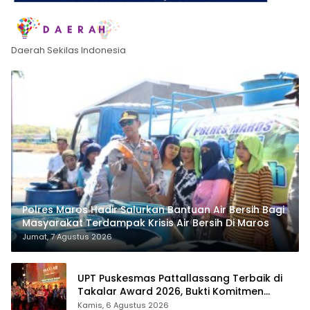
Daerah Sekilas Indonesia
Polres Maros Hadir Salurkan Bantuan Air Bersih Bagi
Masyarakat Terdampak Krisis Air Bersih Di Maros
Jumat, 7 Agustus 2026
UPT Puskesmas Pattallassang Terbaik di
Takalar Award 2026, Bukti Komitmen
Hadirkan Pelayanan Kesehatan Berkualitas
Kamis, 6 Agustus 2026