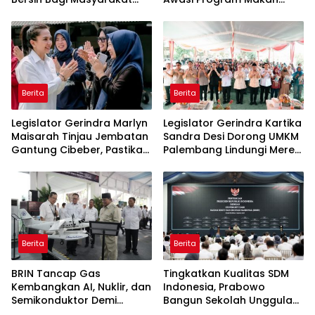
Terdampak Krisis Air Bersih
Bergizi Gratis agar Tepat
Di Maros
Sasaran
Berita
Berita
Legislator Gerindra Marlyn
Legislator Gerindra Kartika
Maisarah Tinjau Jembatan
Sandra Desi Dorong UMKM
Gantung Cibeber, Pastikan
Palembang Lindungi Merek
Aspirasi Warga Terlaksana
Usaha
Berita
Berita
BRIN Tancap Gas
Tingkatkan Kualitas SDM
Kembangkan AI, Nuklir, dan
Indonesia, Prabowo
Semikonduktor Demi
Bangun Sekolah Unggulan
Dongkrak Ekonomi
hingga Undang Universitas