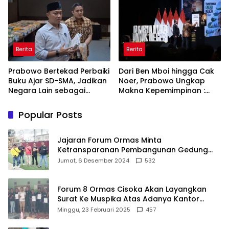
ASRI
Berita
Berita
Prabowo Bertekad Perbaiki
Dari Ben Mboi hingga Cak
Buku Ajar SD-SMA, Jadikan
Noer, Prabowo Ungkap
Negara Lain sebagai
Makna Kepemimpinan :
Referensi
Bekerja, Cintai Rakyat &
Gunakan Akal Sehat
Popular Posts
Jajaran Forum Ormas Minta
Ketransparanan Pembangunan Gedung
Damkar Di Kecamatan Cisoka
Jumat, 6 Desember 2024
532
Forum 8 Ormas Cisoka Akan Layangkan
Surat Ke Muspika Atas Adanya Kantor
Matel di Cisoka
Minggu, 23 Februari 2025
457