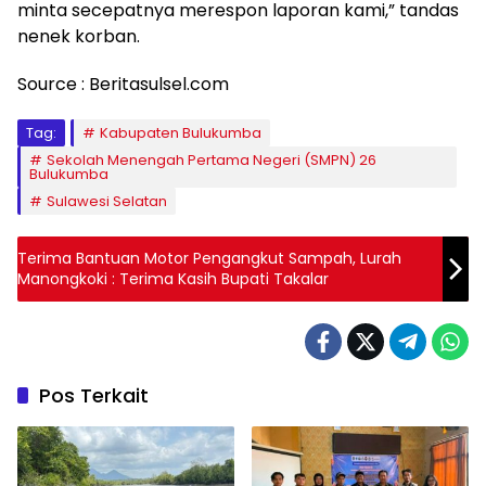
minta secepatnya merespon laporan kami,” tandas
nenek korban.
Source : Beritasulsel.com
Tag:
Kabupaten Bulukumba
Sekolah Menengah Pertama Negeri (SMPN) 26
Bulukumba
Sulawesi Selatan
Terima Bantuan Motor Pengangkut Sampah, Lurah
Manongkoki : Terima Kasih Bupati Takalar
Pos Terkait