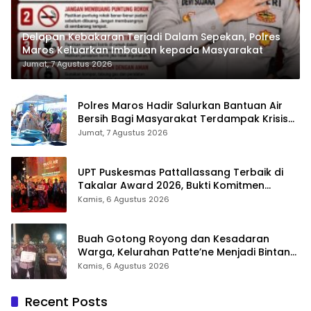
Delapan Kebakaran Terjadi Dalam Sepekan, Polres
Maros Keluarkan Imbauan kepada Masyarakat
Jumat, 7 Agustus 2026
Polres Maros Hadir Salurkan Bantuan Air
Bersih Bagi Masyarakat Terdampak Krisis
Air Bersih Di Maros
Jumat, 7 Agustus 2026
UPT Puskesmas Pattallassang Terbaik di
Takalar Award 2026, Bukti Komitmen
Hadirkan Pelayanan Kesehatan Berkualitas
Kamis, 6 Agustus 2026
Buah Gotong Royong dan Kesadaran
Warga, Kelurahan Patte’ne Menjadi Bintang
Takalar Award 2026
Kamis, 6 Agustus 2026
Recent Posts