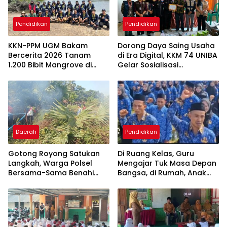
Pendidikan
Pendidikan
KKN-PPM UGM Bakam
Dorong Daya Saing Usaha
Bercerita 2026 Tanam
di Era Digital, KKM 74 UNIBA
1.200 Bibit Mangrove di
Gelar Sosialisasi
Sungai Layang
Pengembangan UMKM
Berbasis
Technopreneurship
Daerah
Pendidikan
Gotong Royong Satukan
Di Ruang Kelas, Guru
Langkah, Warga Polsel
Mengajar Tuk Masa Depan
Bersama-Sama Benahi
Bangsa, di Rumah, Anak
Lapangan Pa’bundukang
Menunggu Gajinya yang
Sambut HUT RI ke-81
Belum Dibayar