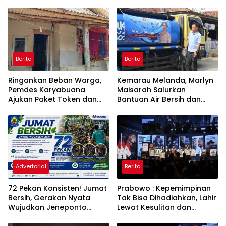
Berita
Berita
Ringankan Beban Warga,
Kemarau Melanda, Marlyn
Pemdes Karyabuana
Maisarah Salurkan
Ajukan Paket Token dan
Bantuan Air Bersih dan
Penurunan Daya Listrik ke
Toren untuk Warga
PLN
Babakan Madang
Advertorial
Berita
72 Pekan Konsisten! Jumat
Prabowo : Kepemimpinan
Bersih, Gerakan Nyata
Tak Bisa Dihadiahkan, Lahir
Wujudkan Jeneponto
Lewat Kesulitan dan
Bahagia dan Lingkungan
Keberanian