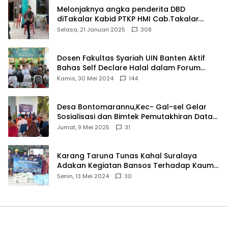
Melonjaknya angka penderita DBD
diTakalar Kabid PTKP HMI Cab.Takalar
angkat bicara
Selasa, 21 Januari 2025
308
Dosen Fakultas Syariah UIN Banten Aktif
Bahas Self Declare Halal dalam Forum
Ijtima Ulama MUI
Kamis, 30 Mei 2024
144
Desa Bontomarannu,Kec- Gal-sel Gelar
Sosialisasi dan Bimtek Pemutakhiran Data
ID
Jumat, 9 Mei 2025
31
Karang Taruna Tunas Kahal Suralaya
Adakan Kegiatan Bansos Terhadap Kaum
Dhuafa dan Anak Yatim-Piatu
Senin, 13 Mei 2024
30