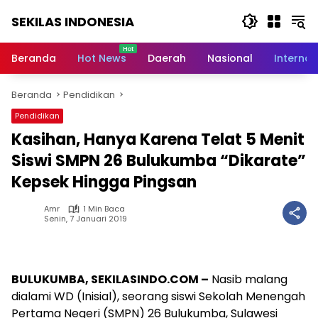
Langsung
SEKILAS INDONESIA
ke
konten
Berita
Terkini,
Beranda
Hot News
Daerah
Nasional
Internas
Breaking
News,
Beranda
Pendidikan
Latest
World,
Pendidikan
Headlines,
Kasihan, Hanya Karena Telat 5 Menit
News
Today
Siswi SMPN 26 Bulukumba “Dikarate”
Kepsek Hingga Pingsan
Amr
1 Min Baca
Senin, 7 Januari 2019
BULUKUMBA, SEKILASINDO.COM –
Nasib malang
dialami WD (Inisial), seorang siswi Sekolah Menengah
Pertama Negeri (SMPN) 26 Bulukumba, Sulawesi