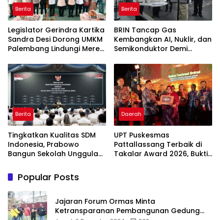
Berita
Berita
Legislator Gerindra Kartika
BRIN Tancap Gas
Sandra Desi Dorong UMKM
Kembangkan AI, Nuklir, dan
Palembang Lindungi Merek
Semikonduktor Demi
Usaha
Dongkrak Ekonomi
Indonesia
Berita
Daerah
Tingkatkan Kualitas SDM
UPT Puskesmas
Indonesia, Prabowo
Pattallassang Terbaik di
Bangun Sekolah Unggulan
Takalar Award 2026, Bukti
hingga Undang Universitas
Komitmen Hadirkan
Terbaik Dunia
Pelayanan Kesehatan
Popular Posts
Berkualitas
Jajaran Forum Ormas Minta
Ketransparanan Pembangunan Gedung
Damkar Di Kecamatan Cisoka