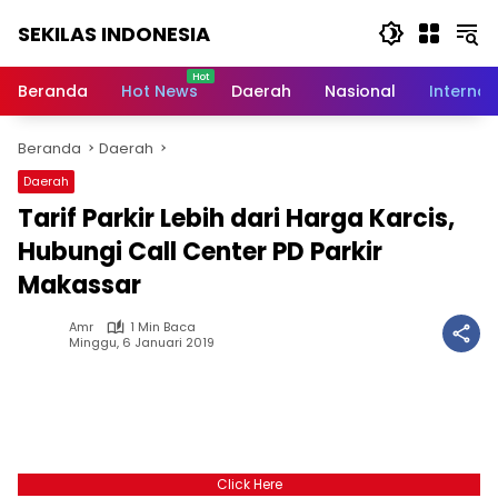
Langsung
SEKILAS INDONESIA
ke
konten
Berita
Terkini,
Beranda
Hot News
Daerah
Nasional
Internas
Breaking
News,
Beranda
Daerah
Latest
World,
Daerah
Headlines,
Tarif Parkir Lebih dari Harga Karcis,
News
Today
Hubungi Call Center PD Parkir
Makassar
Amr
1 Min Baca
Minggu, 6 Januari 2019
Click Here