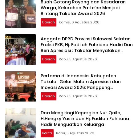
Buah Gotong Royong dan Kesadaran
Warga, Kelurahan Patte’ne Menjadi
Bintang Takalar Award 2026
Daerah
Kamis, 6 Agustus 2026
Anggota DPRD Provinsi Sulawesi Selatan
Fraksi PKB, Hj. Fadilah Fahriana Hadiri Dan
Beri Apresiasi : Takalar Menyalakan
Lentera Pengabdian Melalui Malam
Daerah
Rabu, 5 Agustus 2026
Apresiasi dan Inovasi Award 2026
Pertama di Indonesia, Kabupaten
Takalar Gelar Malam Apresiasi dan
Inovasi Award 2026: Panggung
Penghargaan bagi Pelayan Publik
Daerah
Rabu, 5 Agustus 2026
Berprestasi
Doa Mengiringi Kepergian Nur Qaila,
H.Hengky Yasin dan Hj. Fadilah Fahriana
Hadir Menguatkan Keluarga
Berita
Rabu, 5 Agustus 2026