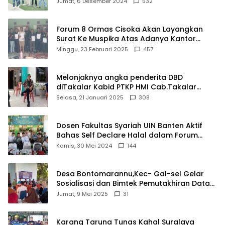
Jumat, 6 Desember 2024
532
Forum 8 Ormas Cisoka Akan Layangkan
Surat Ke Muspika Atas Adanya Kantor
Matel di Cisoka
Minggu, 23 Februari 2025
457
Melonjaknya angka penderita DBD
diTakalar Kabid PTKP HMI Cab.Takalar
angkat bicara
Selasa, 21 Januari 2025
308
Dosen Fakultas Syariah UIN Banten Aktif
Bahas Self Declare Halal dalam Forum
Ijtima Ulama MUI
Kamis, 30 Mei 2024
144
Desa Bontomarannu,Kec- Gal-sel Gelar
Sosialisasi dan Bimtek Pemutakhiran Data
ID
Jumat, 9 Mei 2025
31
Karang Taruna Tunas Kahal Suralaya