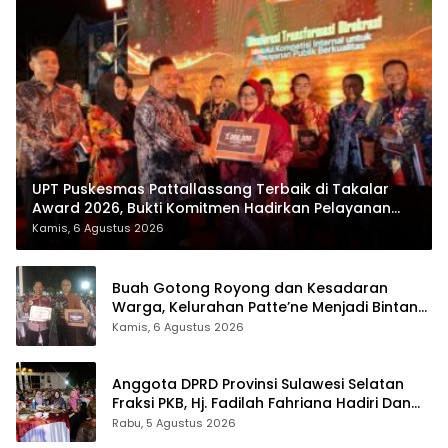
UPT Puskesmas Pattallassang Terbaik di Takalar
Award 2026, Bukti Komitmen Hadirkan Pelayanan
Kesehatan Berkualitas
Kamis, 6 Agustus 2026
Buah Gotong Royong dan Kesadaran
Warga, Kelurahan Patte’ne Menjadi Bintang
Takalar Award 2026
Kamis, 6 Agustus 2026
Anggota DPRD Provinsi Sulawesi Selatan
Fraksi PKB, Hj. Fadilah Fahriana Hadiri Dan
Beri Apresiasi : Takalar Menyalakan Lentera
Rabu, 5 Agustus 2026
Pengabdian Melalui Malam Apresiasi dan