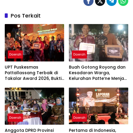
Pos Terkait
Daerah
Daerah
UPT Puskesmas
Buah Gotong Royong dan
Pattallassang Terbaik di
Kesadaran Warga,
Takalar Award 2026, Bukti
Kelurahan Patte’ne Menjadi
Komitmen Hadirkan
Bintang Takalar Award
Pelayanan Kesehatan
2026
Berkualitas
Daerah
Daerah
Anggota DPRD Provinsi
Pertama di Indonesia,