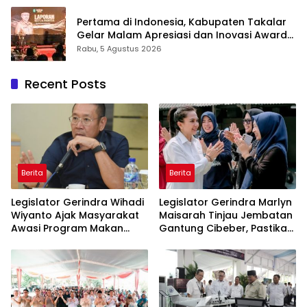
Inovasi Award 2026
Pertama di Indonesia, Kabupaten Takalar
Gelar Malam Apresiasi dan Inovasi Award
2026: Panggung Penghargaan bagi
Rabu, 5 Agustus 2026
Pelayan Publik Berprestasi
Recent Posts
Berita
Berita
Legislator Gerindra Wihadi
Legislator Gerindra Marlyn
Wiyanto Ajak Masyarakat
Maisarah Tinjau Jembatan
Awasi Program Makan
Gantung Cibeber, Pastikan
Bergizi Gratis agar Tepat
Aspirasi Warga Terlaksana
Sasaran