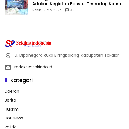
Adakan Kegiatan Bansos Terhadap Kaum
Dhuafa dan Anak Yatim-Piatu
Senin, 13 Mei 2024
30
Jl. Diponegoro Ruko Biringbalang, Kabupaten Takalar
redaksi@sekindo.id
Kategori
Daerah
Berita
HuKrim
Hot News
Politik