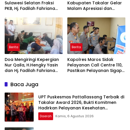
Sulawesi Selatan Fraksi
Kabupaten Takalar Gelar
PKB, Hj. Fadilah Fahriana
Malam Apresiasi dan
Hadiri Dan Beri Apresiasi :
Inovasi Award 2026:
Takalar Menyalakan
Panggung Penghargaan
Lentera Pengabdian
bagi Pelayan Publik
Melalui Malam Apresiasi
Berprestasi
dan Inovasi Award 2026
Berita
Berita
Doa Mengiringi Kepergian
Kapolres Maros Sidak
Nur Qaila, H.Hengky Yasin
Pelayanan Call Centre 110,
dan Hj. Fadilah Fahriana
Pastikan Pelayanan Sigap
Hadir Menguatkan
Dan Humanis
Keluarga
Baca Juga
UPT Puskesmas Pattallassang Terbaik di
Takalar Award 2026, Bukti Komitmen
Hadirkan Pelayanan Kesehatan
Berkualitas
Daerah
Kamis, 6 Agustus 2026