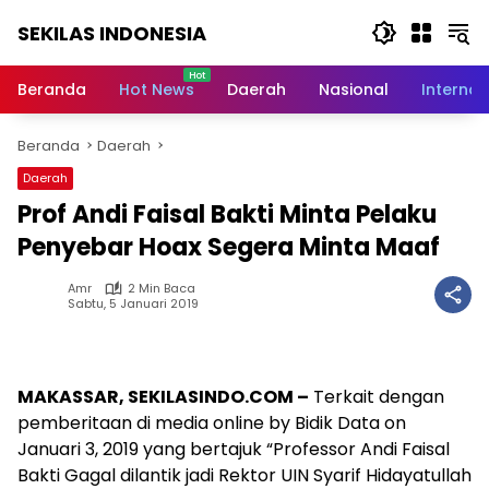
Langsung
SEKILAS INDONESIA
ke
konten
Berita
Terkini,
Beranda
Hot News
Daerah
Nasional
Internas
Breaking
News,
Beranda
Daerah
Latest
World,
Daerah
Headlines,
Prof Andi Faisal Bakti Minta Pelaku
News
Today
Penyebar Hoax Segera Minta Maaf
Amr
2 Min Baca
Sabtu, 5 Januari 2019
MAKASSAR, SEKILASINDO.COM –
Terkait dengan
pemberitaan di media online by Bidik Data on
Januari 3, 2019 yang bertajuk “Professor Andi Faisal
Bakti Gagal dilantik jadi Rektor UIN Syarif Hidayatullah