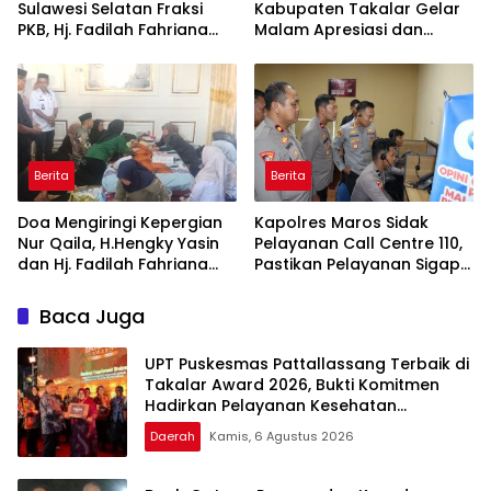
Sulawesi Selatan Fraksi
Kabupaten Takalar Gelar
PKB, Hj. Fadilah Fahriana
Malam Apresiasi dan
Hadiri Dan Beri Apresiasi :
Inovasi Award 2026:
Takalar Menyalakan
Panggung Penghargaan
Lentera Pengabdian
bagi Pelayan Publik
Melalui Malam Apresiasi
Berprestasi
dan Inovasi Award 2026
Berita
Berita
Doa Mengiringi Kepergian
Kapolres Maros Sidak
Nur Qaila, H.Hengky Yasin
Pelayanan Call Centre 110,
dan Hj. Fadilah Fahriana
Pastikan Pelayanan Sigap
Hadir Menguatkan
Dan Humanis
Keluarga
Baca Juga
UPT Puskesmas Pattallassang Terbaik di
Takalar Award 2026, Bukti Komitmen
Hadirkan Pelayanan Kesehatan
Berkualitas
Daerah
Kamis, 6 Agustus 2026