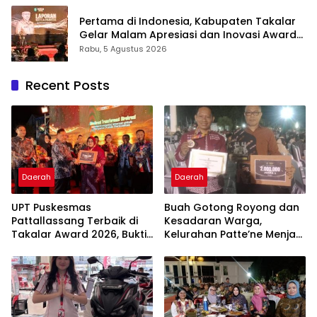
Inovasi Award 2026
Pertama di Indonesia, Kabupaten Takalar
Gelar Malam Apresiasi dan Inovasi Award
2026: Panggung Penghargaan bagi
Rabu, 5 Agustus 2026
Pelayan Publik Berprestasi
Recent Posts
Daerah
Daerah
UPT Puskesmas
Buah Gotong Royong dan
Pattallassang Terbaik di
Kesadaran Warga,
Takalar Award 2026, Bukti
Kelurahan Patte’ne Menjadi
Komitmen Hadirkan
Bintang Takalar Award
Pelayanan Kesehatan
2026
Berkualitas