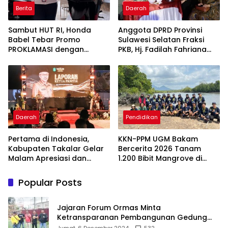
Berita
Daerah
Sambut HUT RI, Honda
Anggota DPRD Provinsi
Babel Tebar Promo
Sulawesi Selatan Fraksi
PROKLAMASI dengan
PKB, Hj. Fadilah Fahriana
Diskon Motor Hingga
Hadiri Dan Beri Apresiasi :
Jutaan Rupiah
Takalar Menyalakan
Lentera Pengabdian
Melalui Malam Apresiasi
dan Inovasi Award 2026
Daerah
Pendidikan
Pertama di Indonesia,
KKN-PPM UGM Bakam
Kabupaten Takalar Gelar
Bercerita 2026 Tanam
Malam Apresiasi dan
1.200 Bibit Mangrove di
Inovasi Award 2026:
Sungai Layang
Panggung Penghargaan
Popular Posts
bagi Pelayan Publik
Berprestasi
Jajaran Forum Ormas Minta
Ketransparanan Pembangunan Gedung
Damkar Di Kecamatan Cisoka
Jumat, 6 Desember 2024
532