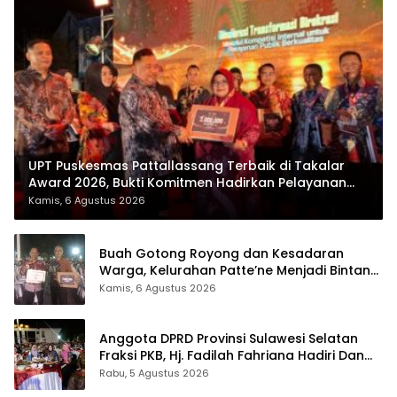
UPT Puskesmas Pattallassang Terbaik di Takalar
Award 2026, Bukti Komitmen Hadirkan Pelayanan
Kesehatan Berkualitas
Kamis, 6 Agustus 2026
Buah Gotong Royong dan Kesadaran
Warga, Kelurahan Patte’ne Menjadi Bintang
Takalar Award 2026
Kamis, 6 Agustus 2026
Anggota DPRD Provinsi Sulawesi Selatan
Fraksi PKB, Hj. Fadilah Fahriana Hadiri Dan
Beri Apresiasi : Takalar Menyalakan Lentera
Rabu, 5 Agustus 2026
Pengabdian Melalui Malam Apresiasi dan