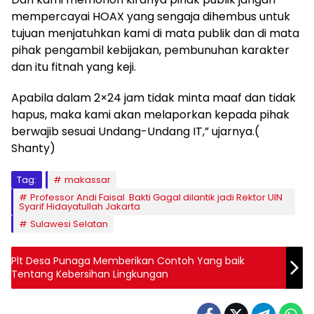
mempercayai HOAX yang sengaja dihembus untuk
tujuan menjatuhkan kami di mata publik dan di mata
pihak pengambil kebijakan, pembunuhan karakter
dan itu fitnah yang keji.
Apabila dalam 2×24 jam tidak minta maaf dan tidak
hapus, maka kami akan melaporkan kepada pihak
berwajib sesuai Undang-Undang IT,” ujarnya.(
Shanty)
Tag:
makassar
Professor Andi Faisal Bakti Gagal dilantik jadi Rektor UIN
Syarif Hidayatullah Jakarta
Sulawesi Selatan
Plt Desa Punaga Memberikan Contoh Yang baik
Tentang Kebersihan Lingkungan