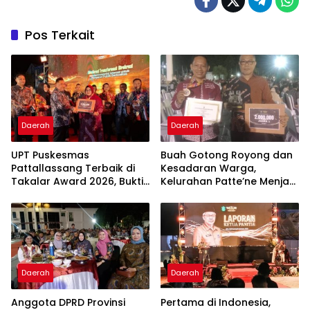
Pos Terkait
Daerah
Daerah
UPT Puskesmas
Buah Gotong Royong dan
Pattallassang Terbaik di
Kesadaran Warga,
Takalar Award 2026, Bukti
Kelurahan Patte’ne Menjadi
Komitmen Hadirkan
Bintang Takalar Award
Pelayanan Kesehatan
2026
Berkualitas
Daerah
Daerah
Anggota DPRD Provinsi
Pertama di Indonesia,