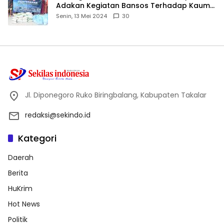
Adakan Kegiatan Bansos Terhadap Kaum
Dhuafa dan Anak Yatim-Piatu
Senin, 13 Mei 2024
30
Jl. Diponegoro Ruko Biringbalang, Kabupaten Takalar
redaksi@sekindo.id
Kategori
Daerah
Berita
HuKrim
Hot News
Politik