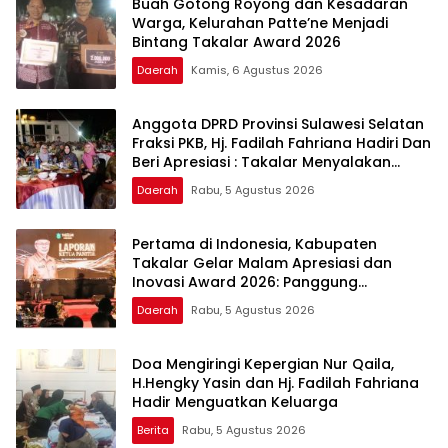
Buah Gotong Royong dan Kesadaran
Warga, Kelurahan Patte’ne Menjadi
Bintang Takalar Award 2026
Daerah
Kamis, 6 Agustus 2026
Anggota DPRD Provinsi Sulawesi Selatan
Fraksi PKB, Hj. Fadilah Fahriana Hadiri Dan
Beri Apresiasi : Takalar Menyalakan
Lentera Pengabdian Melalui Malam
Daerah
Rabu, 5 Agustus 2026
Apresiasi dan Inovasi Award 2026
Pertama di Indonesia, Kabupaten
Takalar Gelar Malam Apresiasi dan
Inovasi Award 2026: Panggung
Penghargaan bagi Pelayan Publik
Daerah
Rabu, 5 Agustus 2026
Berprestasi
Doa Mengiringi Kepergian Nur Qaila,
H.Hengky Yasin dan Hj. Fadilah Fahriana
Hadir Menguatkan Keluarga
Berita
Rabu, 5 Agustus 2026