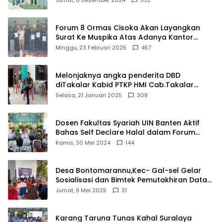
Forum 8 Ormas Cisoka Akan Layangkan
Surat Ke Muspika Atas Adanya Kantor
Matel di Cisoka
Minggu, 23 Februari 2025
457
Melonjaknya angka penderita DBD
diTakalar Kabid PTKP HMI Cab.Takalar
angkat bicara
Selasa, 21 Januari 2025
308
Dosen Fakultas Syariah UIN Banten Aktif
Bahas Self Declare Halal dalam Forum
Ijtima Ulama MUI
Kamis, 30 Mei 2024
144
Desa Bontomarannu,Kec- Gal-sel Gelar
Sosialisasi dan Bimtek Pemutakhiran Data
ID
Jumat, 9 Mei 2025
31
Karang Taruna Tunas Kahal Suralaya