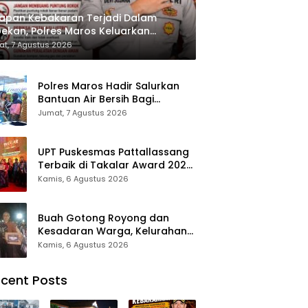
apan Kebakaran Terjadi Dalam
ekan, Polres Maros Keluarkan
bauan kepada Masyarakat
t, 7 Agustus 2026
Polres Maros Hadir Salurkan
Bantuan Air Bersih Bagi
Masyarakat Terdampak Krisis
Jumat, 7 Agustus 2026
Air Bersih Di Maros
UPT Puskesmas Pattallassang
Terbaik di Takalar Award 2026,
Bukti Komitmen Hadirkan
Kamis, 6 Agustus 2026
Pelayanan Kesehatan
Berkualitas
Buah Gotong Royong dan
Kesadaran Warga, Kelurahan
Patte’ne Menjadi Bintang
Kamis, 6 Agustus 2026
Takalar Award 2026
cent Posts