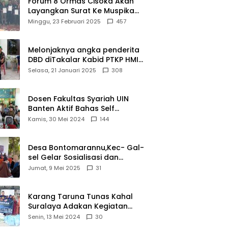
Forum 8 Ormas Cisoka Akan
Layangkan Surat Ke Muspika
Atas Adanya Kantor Matel di
Minggu, 23 Februari 2025
457
Cisoka
Melonjaknya angka penderita
DBD diTakalar Kabid PTKP HMI
Cab.Takalar angkat bicara
Selasa, 21 Januari 2025
308
Dosen Fakultas Syariah UIN
Banten Aktif Bahas Self
Declare Halal dalam Forum
Kamis, 30 Mei 2024
144
Ijtima Ulama MUI
Desa Bontomarannu,Kec- Gal-
sel Gelar Sosialisasi dan
Bimtek Pemutakhiran Data ID
Jumat, 9 Mei 2025
31
Karang Taruna Tunas Kahal
Suralaya Adakan Kegiatan
Bansos Terhadap Kaum
Senin, 13 Mei 2024
30
Dhuafa dan Anak Yatim-Piatu