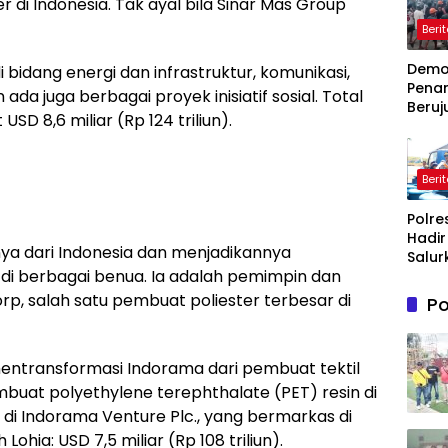
r di Indonesia. Tak ayal bila Sinar Mas Group
Beri
Dem
i bidang energi dan infrastruktur, komunikasi,
Pena
a juga berbagai proyek inisiatif sosial. Total
Beruj
SD 8,6 miliar (Rp 124 triliun).
Ricuh
Wasp
Timah
Beri
Belit
Timur
Polre
Terb
Hadir
ya dari Indonesia dan menjadikannya
Salur
di berbagai benua. Ia adalah pemimpin dan
Bantu
Bersi
rp, salah satu pembuat poliester terbesar di
Po
Masy
Terd
Krisis
il mentransformasi Indorama dari pembuat tektil
Bersih
Maro
buat polyethylene terephthalate (PET) resin di
a di Indorama Venture Plc., yang bermarkas di
Lohia: USD 7,5 miliar (Rp 108 triliun).