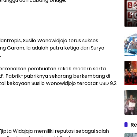
runggu dari cabang bridge.
Del
Sep
Im
Juma
lantropis, Susilo Wonowidjojo terus sukses
 Garam. Ia adalah putra ketiga dari Surya
.
perkenalkan pembuatan rokok modern serta
’. Pabrik-pabriknya sekarang berkembang di
otal kekayaan Susilo Wonowidjojo tercatat USD 9,2
Re
ipta Widajaja memiliki reputasi sebagai salah