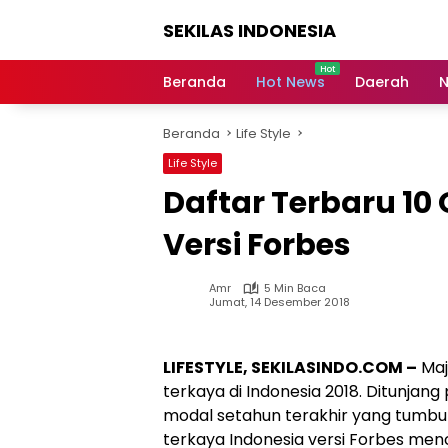
Langsung
SEKILAS INDONESIA
ke
konten
Berita
Terkini,
Beranda
Hot News
Daerah
N
Breaking
News,
Beranda
Life Style
Latest
World,
Life Style
Headlines,
Daftar Terbaru 10
News
Today
Versi Forbes
Amr
5 Min Baca
Jumat, 14 Desember 2018
LIFESTYLE, SEKILASINDO.COM –
Maj
terkaya di Indonesia 2018. Ditunj
modal setahun terakhir yang tumbuh
terkaya Indonesia versi Forbes mence