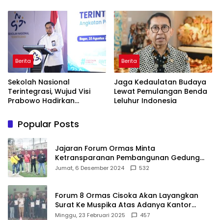
Berdampak Nyata
Membeludak, Tembus 336
Ribu Pendaftar!
Berita
Berita
Sekolah Nasional
Jaga Kedaulatan Budaya
Terintegrasi, Wujud Visi
Lewat Pemulangan Benda
Prabowo Hadirkan
Leluhur Indonesia
Pendidikan Berkualitas
untuk SDM Unggul
Popular Posts
Jajaran Forum Ormas Minta
Ketransparanan Pembangunan Gedung
Damkar Di Kecamatan Cisoka
Jumat, 6 Desember 2024
532
Forum 8 Ormas Cisoka Akan Layangkan
Surat Ke Muspika Atas Adanya Kantor
Matel di Cisoka
Minggu, 23 Februari 2025
457