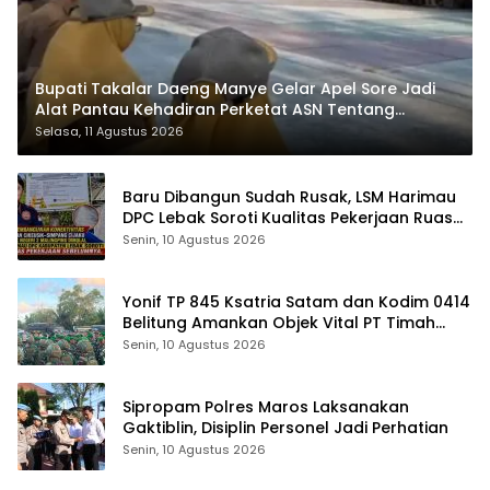
Bupati Takalar Daeng Manye Gelar Apel Sore Jadi
Alat Pantau Kehadiran Perketat ASN Tentang
Kedisplinan
Selasa, 11 Agustus 2026
Baru Dibangun Sudah Rusak, LSM Harimau
DPC Lebak Soroti Kualitas Pekerjaan Ruas
Jalan Cikeusik-Simpang Cijaku
Senin, 10 Agustus 2026
Yonif TP 845 Ksatria Satam dan Kodim 0414
Belitung Amankan Objek Vital PT Timah
Saat Aksi Penambang
Senin, 10 Agustus 2026
Sipropam Polres Maros Laksanakan
Gaktiblin, Disiplin Personel Jadi Perhatian
Senin, 10 Agustus 2026