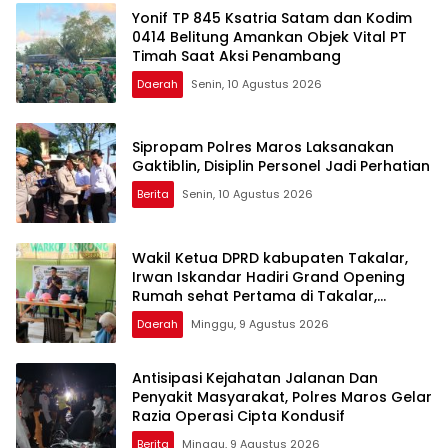
Yonif TP 845 Ksatria Satam dan Kodim
0414 Belitung Amankan Objek Vital PT
Timah Saat Aksi Penambang
Daerah
Senin, 10 Agustus 2026
Sipropam Polres Maros Laksanakan
Gaktiblin, Disiplin Personel Jadi Perhatian
Berita
Senin, 10 Agustus 2026
Wakil Ketua DPRD kabupaten Takalar,
Irwan Iskandar Hadiri Grand Opening
Rumah sehat Pertama di Takalar,
Melayani Terapis Gratis untuk Pasien
Daerah
Minggu, 9 Agustus 2026
Dhuafa dan umum.
Antisipasi Kejahatan Jalanan Dan
Penyakit Masyarakat, Polres Maros Gelar
Razia Operasi Cipta Kondusif
Berita
Minggu, 9 Agustus 2026