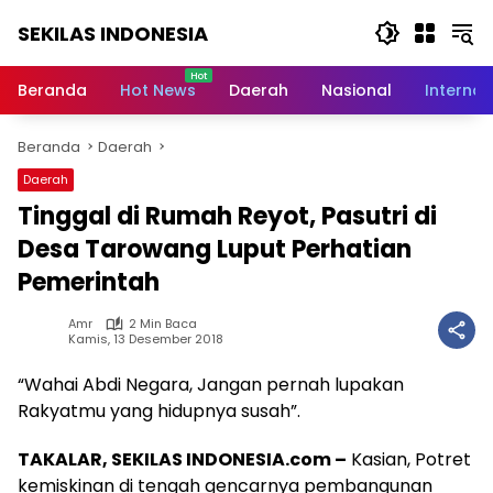
Langsung
SEKILAS INDONESIA
ke
konten
Berita
Terkini,
Beranda
Hot News
Daerah
Nasional
Internas
Breaking
News,
Beranda
Daerah
Latest
World,
Daerah
Headlines,
Tinggal di Rumah Reyot, Pasutri di
News
Today
Desa Tarowang Luput Perhatian
Pemerintah
Amr
2 Min Baca
Kamis, 13 Desember 2018
“Wahai Abdi Negara, Jangan pernah lupakan
Rakyatmu yang hidupnya susah”.
TAKALAR, SEKILAS INDONESIA.com –
Kasian, Potret
kemiskinan di tengah gencarnya pembangunan