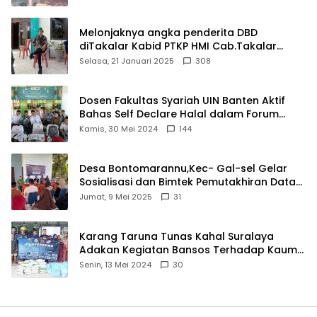
Melonjaknya angka penderita DBD
diTakalar Kabid PTKP HMI Cab.Takalar
angkat bicara
Selasa, 21 Januari 2025
308
Dosen Fakultas Syariah UIN Banten Aktif
Bahas Self Declare Halal dalam Forum
Ijtima Ulama MUI
Kamis, 30 Mei 2024
144
Desa Bontomarannu,Kec- Gal-sel Gelar
Sosialisasi dan Bimtek Pemutakhiran Data
ID
Jumat, 9 Mei 2025
31
Karang Taruna Tunas Kahal Suralaya
Adakan Kegiatan Bansos Terhadap Kaum
Dhuafa dan Anak Yatim-Piatu
Senin, 13 Mei 2024
30