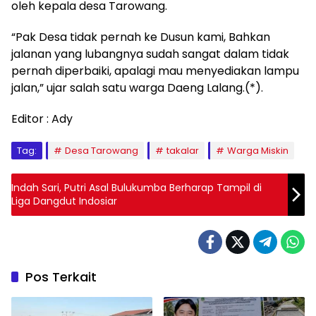
oleh kepala desa Tarowang.
“Pak Desa tidak pernah ke Dusun kami, Bahkan
jalanan yang lubangnya sudah sangat dalam tidak
pernah diperbaiki, apalagi mau menyediakan lampu
jalan,” ujar salah satu warga Daeng Lalang.(*).
Editor : Ady
Tag:
Desa Tarowang
takalar
Warga Miskin
Indah Sari, Putri Asal Bulukumba Berharap Tampil di
Liga Dangdut Indosiar
Pos Terkait