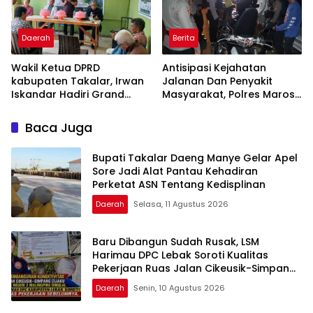
Daerah
Berita
Wakil Ketua DPRD
Antisipasi Kejahatan
kabupaten Takalar, Irwan
Jalanan Dan Penyakit
Iskandar Hadiri Grand
Masyarakat, Polres Maros
Opening Rumah sehat
Gelar Razia Operasi Cipta
Pertama di Takalar,
Kondusif
Baca Juga
Melayani Terapis Gratis
untuk Pasien Dhuafa dan
Bupati Takalar Daeng Manye Gelar Apel
umum.
Sore Jadi Alat Pantau Kehadiran
Perketat ASN Tentang Kedisplinan
Daerah
Selasa, 11 Agustus 2026
Baru Dibangun Sudah Rusak, LSM
Harimau DPC Lebak Soroti Kualitas
Pekerjaan Ruas Jalan Cikeusik-Simpang
Cijaku
Daerah
Senin, 10 Agustus 2026