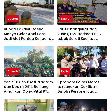
Daerah
Daerah
Bupati Takalar Daeng
Baru Dibangun Sudah
Manye Gelar Apel Sore
Rusak, LSM Harimau DPC
Jadi Alat Pantau Kehadiran
Lebak Soroti Kualitas
Perketat ASN Tentang
Pekerjaan Ruas Jalan
Kedisplinan
Cikeusik-Simpang Cijaku
Daerah
Berita
Yonif TP 845 Ksatria Satam
Sipropam Polres Maros
dan Kodim 0414 Belitung
Laksanakan Gaktiblin,
Amankan Objek Vital PT
Disiplin Personel Jadi
Timah Saat Aksi
Perhatian
Penambang