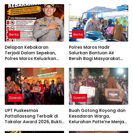
Berita
Berita
Delapan Kebakaran
Polres Maros Hadir
Terjadi Dalam Sepekan,
Salurkan Bantuan Air
Polres Maros Keluarkan
Bersih Bagi Masyarakat
Imbauan kepada
Terdampak Krisis Air Bersih
Masyarakat
Di Maros
Daerah
Daerah
UPT Puskesmas
Buah Gotong Royong dan
Pattallassang Terbaik di
Kesadaran Warga,
Takalar Award 2026, Bukti
Kelurahan Patte’ne Menjadi
Komitmen Hadirkan
Bintang Takalar Award