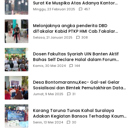
Surat Ke Muspika Atas Adanya Kantor
Matel di Cisoka
Minggu, 23 Februari 2025
457
Melonjaknya angka penderita DBD
diTakalar Kabid PTKP HMI Cab.Takalar
angkat bicara
Selasa, 21 Januari 2025
308
Dosen Fakultas Syariah UIN Banten Aktif
Bahas Self Declare Halal dalam Forum
Ijtima Ulama MUI
Kamis, 30 Mei 2024
144
Desa Bontomarannu,Kec- Gal-sel Gelar
Sosialisasi dan Bimtek Pemutakhiran Data
ID
Jumat, 9 Mei 2025
31
Karang Taruna Tunas Kahal Suralaya
Adakan Kegiatan Bansos Terhadap Kaum
Dhuafa dan Anak Yatim-Piatu
Senin, 13 Mei 2024
30