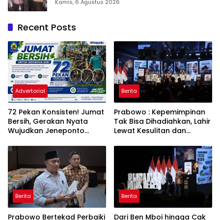
Takalar Award 2026
Kamis, 6 Agustus 2026
Recent Posts
Advertorial
Berita
72 Pekan Konsisten! Jumat
Prabowo : Kepemimpinan
Bersih, Gerakan Nyata
Tak Bisa Dihadiahkan, Lahir
Wujudkan Jeneponto
Lewat Kesulitan dan
Bahagia dan Lingkungan
Keberanian
ASRI
Berita
Berita
Prabowo Bertekad Perbaiki
Dari Ben Mboi hingga Cak