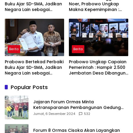
Buku Ajar SD-SMA, Jadikan
Noer, Prabowo Ungkap
Negara Lain sebagai
Makna Kepemimpinan :
Referensi
Bekerja, Cintai Rakyat &
Gunakan Akal Sehat
Berita
Berita
Prabowo Bertekad Perbaiki
Prabowo Ungkap Capaian
Buku Ajar SD-SMA, Jadikan
Pemerintah : Hampir 2.500
Negara Lain sebagai
Jembatan Desa Dibangun,
Referensi
100 Ribu Sekolah
Ditargetkan Direvitalisasi
Popular Posts
Jajaran Forum Ormas Minta
Ketransparanan Pembangunan Gedung
Damkar Di Kecamatan Cisoka
Jumat, 6 Desember 2024
532
Forum 8 Ormas Cisoka Akan Layangkan