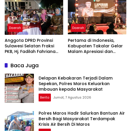
Pelayanan Kesehatan
2026
Berkualitas
Daerah
Daerah
Anggota DPRD Provinsi
Pertama di Indonesia,
Sulawesi Selatan Fraksi
Kabupaten Takalar Gelar
PKB, Hj. Fadilah Fahriana
Malam Apresiasi dan
Hadiri Dan Beri Apresiasi :
Inovasi Award 2026:
Takalar Menyalakan
Panggung Penghargaan
Baca Juga
Lentera Pengabdian
bagi Pelayan Publik
Melalui Malam Apresiasi
Berprestasi
Delapan Kebakaran Terjadi Dalam
dan Inovasi Award 2026
Sepekan, Polres Maros Keluarkan
Imbauan kepada Masyarakat
Berita
Jumat, 7 Agustus 2026
Polres Maros Hadir Salurkan Bantuan Air
Bersih Bagi Masyarakat Terdampak
Krisis Air Bersih Di Maros