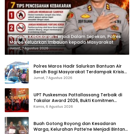
Delapan Kebakaran Terjadi Dalam Sepekan, Polres
Maros Keluarkan Imbauan kepada Masyarakat
Jumat, 7 Agustus 2026
Polres Maros Hadir Salurkan Bantuan Air
Bersih Bagi Masyarakat Terdampak Krisis
Air Bersih Di Maros
Jumat, 7 Agustus 2026
UPT Puskesmas Pattallassang Terbaik di
Takalar Award 2026, Bukti Komitmen
Hadirkan Pelayanan Kesehatan Berkualitas
Kamis, 6 Agustus 2026
Buah Gotong Royong dan Kesadaran
Warga, Kelurahan Patte’ne Menjadi Bintang