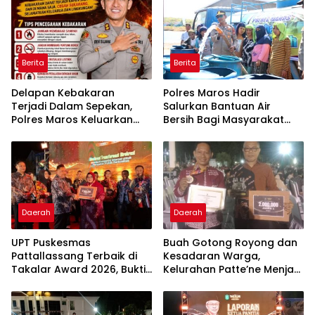
Berita
Berita
Delapan Kebakaran
Polres Maros Hadir
Terjadi Dalam Sepekan,
Salurkan Bantuan Air
Polres Maros Keluarkan
Bersih Bagi Masyarakat
Imbauan kepada
Terdampak Krisis Air Bersih
Masyarakat
Di Maros
Daerah
Daerah
UPT Puskesmas
Buah Gotong Royong dan
Pattallassang Terbaik di
Kesadaran Warga,
Takalar Award 2026, Bukti
Kelurahan Patte’ne Menjadi
Komitmen Hadirkan
Bintang Takalar Award
Pelayanan Kesehatan
2026
Berkualitas