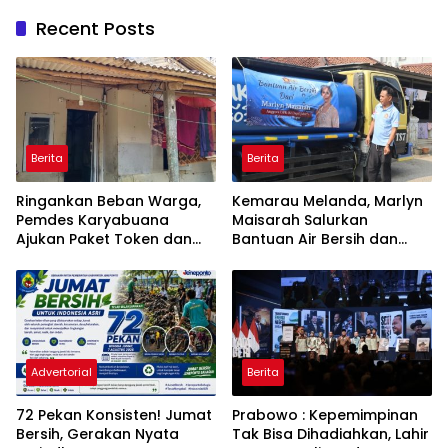
Recent Posts
Berita
Berita
Ringankan Beban Warga,
Kemarau Melanda, Marlyn
Pemdes Karyabuana
Maisarah Salurkan
Ajukan Paket Token dan
Bantuan Air Bersih dan
Penurunan Daya Listrik ke
Toren untuk Warga
PLN
Babakan Madang
Advertorial
Berita
72 Pekan Konsisten! Jumat
Prabowo : Kepemimpinan
Bersih, Gerakan Nyata
Tak Bisa Dihadiahkan, Lahir