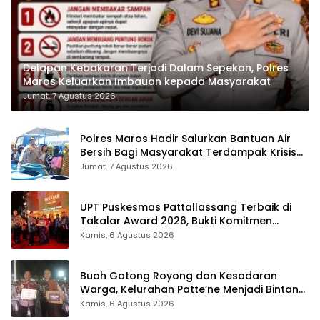
Delapan Kebakaran Terjadi Dalam Sepekan, Polres
Maros Keluarkan Imbauan kepada Masyarakat
Jumat, 7 Agustus 2026
Polres Maros Hadir Salurkan Bantuan Air
Bersih Bagi Masyarakat Terdampak Krisis
Air Bersih Di Maros
Jumat, 7 Agustus 2026
UPT Puskesmas Pattallassang Terbaik di
Takalar Award 2026, Bukti Komitmen
Hadirkan Pelayanan Kesehatan Berkualitas
Kamis, 6 Agustus 2026
Buah Gotong Royong dan Kesadaran
Warga, Kelurahan Patte’ne Menjadi Bintang
Takalar Award 2026
Kamis, 6 Agustus 2026