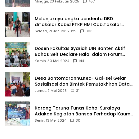
Matel di Cisoka
Minggu, 23 Februari 2025
457
Melonjaknya angka penderita DBD
diTakalar Kabid PTKP HMI Cab.Takalar
angkat bicara
Selasa, 21 Januari 2025
308
Dosen Fakultas Syariah UIN Banten Aktif
Bahas Self Declare Halal dalam Forum
Ijtima Ulama MUI
Kamis, 30 Mei 2024
144
Desa Bontomarannu,Kec- Gal-sel Gelar
Sosialisasi dan Bimtek Pemutakhiran Data
ID
Jumat, 9 Mei 2025
31
Karang Taruna Tunas Kahal Suralaya
Adakan Kegiatan Bansos Terhadap Kaum
Dhuafa dan Anak Yatim-Piatu
Senin, 13 Mei 2024
30