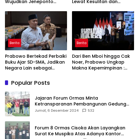
Wujudkan Jeneponto
Lewat Kesulitan dan
Bahagia dan Lingkungan
Keberanian
ASRI
Berita
Berita
Prabowo Bertekad Perbaiki
Dari Ben Mboi hingga Cak
Buku Ajar SD-SMA, Jadikan
Noer, Prabowo Ungkap
Negara Lain sebagai
Makna Kepemimpinan :
Referensi
Bekerja, Cintai Rakyat &
Gunakan Akal Sehat
Popular Posts
Jajaran Forum Ormas Minta
Ketransparanan Pembangunan Gedung
Damkar Di Kecamatan Cisoka
Jumat, 6 Desember 2024
532
Forum 8 Ormas Cisoka Akan Layangkan
Surat Ke Muspika Atas Adanya Kantor