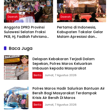
Daerah
Daerah
Anggota DPRD Provinsi
Pertama di Indonesia,
Sulawesi Selatan Fraksi
Kabupaten Takalar Gelar
PKB, Hj. Fadilah Fahriana
Malam Apresiasi dan
Hadiri Dan Beri Apresiasi :
Inovasi Award 2026:
Takalar Menyalakan
Panggung Penghargaan
Baca Juga
Lentera Pengabdian
bagi Pelayan Publik
Melalui Malam Apresiasi
Berprestasi
Delapan Kebakaran Terjadi Dalam
dan Inovasi Award 2026
Sepekan, Polres Maros Keluarkan
Imbauan kepada Masyarakat
Berita
Jumat, 7 Agustus 2026
Polres Maros Hadir Salurkan Bantuan Air
Bersih Bagi Masyarakat Terdampak
Krisis Air Bersih Di Maros
Berita
Jumat, 7 Agustus 2026