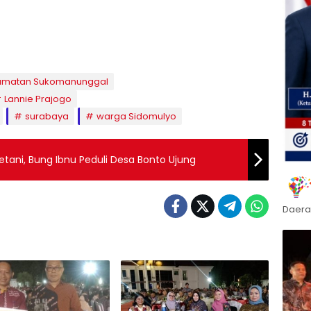
amatan Sukomanunggal
Lannie Prajogo
surabaya
warga Sidomulyo
etani, Bung Ibnu Peduli Desa Bonto Ujung
Daera