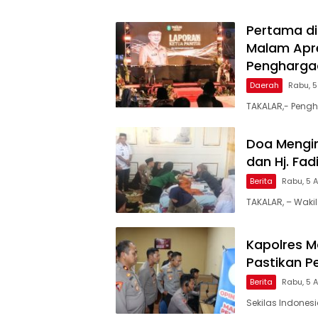
Pertama di
Malam Apre
Penghargaa
Daerah
Rabu, 
TAKALAR,- Pengh
Doa Mengir
dan Hj. Fa
Berita
Rabu, 5 
TAKALAR, – Wakil
Kapolres Ma
Pastikan P
Berita
Rabu, 5 
Sekilas Indones