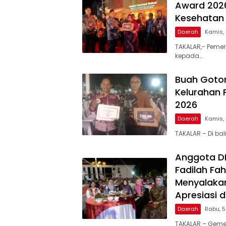
Award 2026
Kesehatan 
Daerah
Kamis,
TAKALAR,- Pemer
kepada…
Buah Goto
Kelurahan 
2026
Daerah
Kamis,
TAKALAR – Di ba
Anggota DPR
Fadilah Fah
Menyalakan
Apresiasi 
Daerah
Rabu, 
TAKALAR – Geme