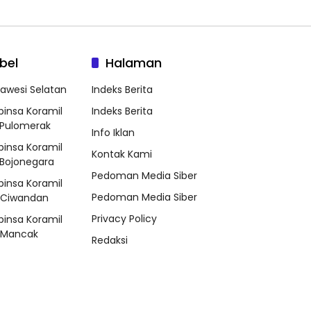
bel
Halaman
lawesi Selatan
Indeks Berita
binsa Koramil
Indeks Berita
Pulomerak
Info Iklan
binsa Koramil
Kontak Kami
Bojonegara
Pedoman Media Siber
binsa Koramil
Pedoman Media Siber
/Ciwandan
Privacy Policy
binsa Koramil
/Mancak
Redaksi