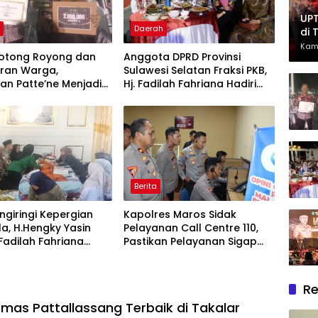
UPT
h
Daerah
di 
Had
Kam
otong Royong dan
Anggota DPRD Provinsi
Ber
ran Warga,
Sulawesi Selatan Fraksi PKB,
an Patte’ne Menjadi
Hj. Fadilah Fahriana Hadiri
g Takalar Award 2026
Dan Beri Apresiasi : Takalar
Menyalakan Lentera
Pengabdian Melalui Malam
Apresiasi dan Inovasi Award
2026
Berita
giringi Kepergian
Kapolres Maros Sidak
la, H.Hengky Yasin
Pelayanan Call Centre 110,
 Fadilah Fahriana
Pastikan Pelayanan Sigap
Menguatkan Keluarga
Dan Humanis
Re
mas Pattallassang Terbaik di Takalar