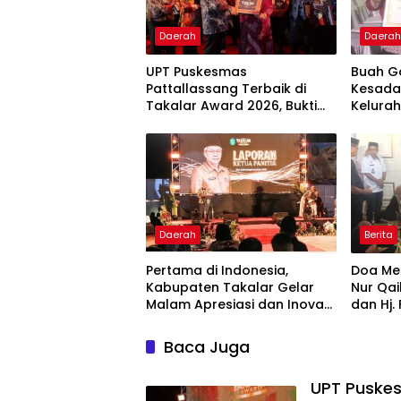
Daerah
Daera
UPT Puskesmas
Buah G
Pattallassang Terbaik di
Kesada
Takalar Award 2026, Bukti
Kelurah
Komitmen Hadirkan
Bintan
Pelayanan Kesehatan
Berkualitas
Daerah
Berita
Pertama di Indonesia,
Doa Men
Kabupaten Takalar Gelar
Nur Qai
Malam Apresiasi dan Inovasi
dan Hj.
Award 2026: Panggung
Hadir 
Penghargaan bagi Pelayan
Baca Juga
Publik Berprestasi
UPT Puskes