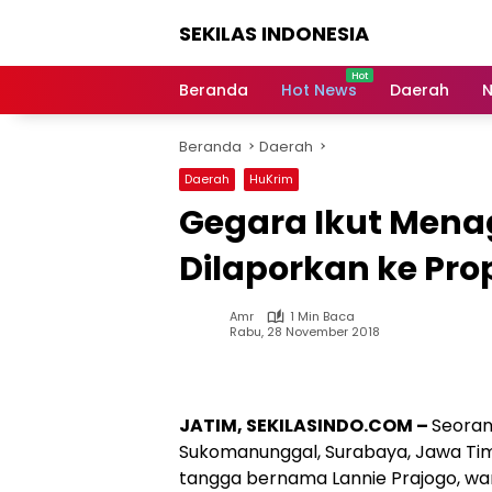
Langsung
SEKILAS INDONESIA
ke
konten
Berita
Terkini,
Beranda
Hot News
Daerah
N
Breaking
News,
Beranda
Daerah
Latest
World,
Daerah
HuKrim
Headlines,
Gegara Ikut Mena
News
Today
Dilaporkan ke Pr
Amr
1 Min Baca
Rabu, 28 November 2018
JATIM, SEKILASINDO.COM –
Seoran
Sukomanunggal, Surabaya, Jawa Timur
tangga bernama Lannie Prajogo, w