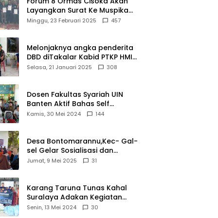
Forum 8 Ormas Cisoka Akan
Layangkan Surat Ke Muspika
Atas Adanya Kantor Matel di
Minggu, 23 Februari 2025
457
Cisoka
Melonjaknya angka penderita
DBD diTakalar Kabid PTKP HMI
Cab.Takalar angkat bicara
Selasa, 21 Januari 2025
308
Dosen Fakultas Syariah UIN
Banten Aktif Bahas Self
Declare Halal dalam Forum
Kamis, 30 Mei 2024
144
Ijtima Ulama MUI
Desa Bontomarannu,Kec- Gal-
sel Gelar Sosialisasi dan
Bimtek Pemutakhiran Data ID
Jumat, 9 Mei 2025
31
Karang Taruna Tunas Kahal
Suralaya Adakan Kegiatan
Bansos Terhadap Kaum
Senin, 13 Mei 2024
30
Dhuafa dan Anak Yatim-Piatu