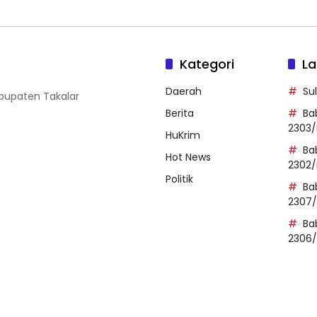
Kategori
La
Daerah
Su
abupaten Takalar
Berita
Ba
2303/
HuKrim
Ba
Hot News
2302/
Politik
Ba
2307
Ba
2306