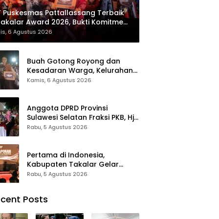
 Puskesmas Pattallassang Terbaik
Takalar Award 2026, Bukti Komitmen
irkan Pelayanan Kesehatan
is, 6 Agustus 2026
kualitas
Buah Gotong Royong dan
Kesadaran Warga, Kelurahan
Patte’ne Menjadi Bintang
Kamis, 6 Agustus 2026
Takalar Award 2026
Anggota DPRD Provinsi
Sulawesi Selatan Fraksi PKB, Hj.
Fadilah Fahriana Hadiri Dan
Rabu, 5 Agustus 2026
Beri Apresiasi : Takalar
Menyalakan Lentera
Pengabdian Melalui Malam
Pertama di Indonesia,
Apresiasi dan Inovasi Award
Kabupaten Takalar Gelar
2026
Malam Apresiasi dan Inovasi
Rabu, 5 Agustus 2026
Award 2026: Panggung
Penghargaan bagi Pelayan
cent Posts
Publik Berprestasi