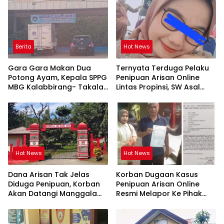
Berita
Hot News
Gara Gara Makan Dua
Ternyata Terduga Pelaku
Potong Ayam, Kepala SPPG
Penipuan Arisan Online
MBG Kalabbirang- Takalar
Lintas Propinsi, SW Asal
Pecat Relawan
Orang Takalar
Hot News
Hot News
Dana Arisan Tak Jelas
Korban Dugaan Kasus
Diduga Penipuan, Korban
Penipuan Arisan Online
Akan Datangi Manggala
Resmi Melapor Ke Pihak
Agni Dops Gowa Minta
Berwajib
Kepala Balai Kehutanan
Bulurokeng Turun Tangan