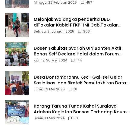
Matel di Cisoka
Minggu, 23 Februari 2025
457
Melonjaknya angka penderita DBD
diTakalar Kabid PTKP HMI Cab.Takalar
angkat bicara
Selasa, 21 Januari 2025
308
Dosen Fakultas Syariah UIN Banten Aktif
Bahas Self Declare Halal dalam Forum
Ijtima Ulama MUI
Kamis, 30 Mei 2024
144
Desa Bontomarannu,Kec- Gal-sel Gelar
Sosialisasi dan Bimtek Pemutakhiran Data
ID
Jumat, 9 Mei 2025
31
Karang Taruna Tunas Kahal Suralaya
Adakan Kegiatan Bansos Terhadap Kaum
Dhuafa dan Anak Yatim-Piatu
Senin, 13 Mei 2024
30