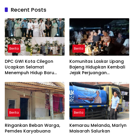
Recent Posts
Berita
Berita
DPC GWI Kota Cilegon
Komunitas Laskar Lipang
Ucapkan Selamat
Bajeng Hidupkan Kembali
Menempuh Hidup Baru
Jejak Perjuangan
untuk Hana Novia dan
Ranggong Daeng Romo,
Tuanku Ihza Kemalsya
Wabup Takalar: Apresiasi
Damanik
Bahwa Sejarah Adalah
Warisan yang Tak Ternilai”.
Berita
Berita
Ringankan Beban Warga,
Kemarau Melanda, Marlyn
Pemdes Karyabuana
Maisarah Salurkan