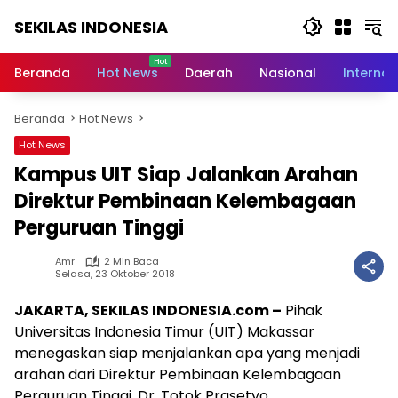
Langsung
SEKILAS INDONESIA
ke
konten
Berita
Terkini,
Beranda
Hot News
Daerah
Nasional
Internas
Breaking
News,
Beranda
Hot News
Latest
World,
Hot News
Headlines,
Kampus UIT Siap Jalankan Arahan
News
Today
Direktur Pembinaan Kelembagaan
Perguruan Tinggi
Amr
2 Min Baca
Selasa, 23 Oktober 2018
JAKARTA, SEKILAS INDONESIA.com –
Pihak
Universitas Indonesia Timur (UIT) Makassar
menegaskan siap menjalankan apa yang menjadi
arahan dari Direktur Pembinaan Kelembagaan
Perguruan Tinggi, Dr. Totok Prasetyo.