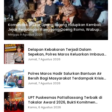
Komunitas Laskar Lipang Bajeng Hidupkan Kembali
Jejak Perjuangan Ranggong Daeng Romo, Wabup
Takalar: Apresiasi Bahwa Sejarah Adalah Warisan
Minggu, 9 Agustus 2026
yang Tak Ternilai”.
Delapan Kebakaran Terjadi Dalam
Sepekan, Polres Maros Keluarkan Imbauan
kepada Masyarakat
Jumat, 7 Agustus 2026
Polres Maros Hadir Salurkan Bantuan Air
Bersih Bagi Masyarakat Terdampak Krisis
Air Bersih Di Maros
Jumat, 7 Agustus 2026
UPT Puskesmas Pattallassang Terbaik di
Takalar Award 2026, Bukti Komitmen
Hadirkan Pelayanan Kesehatan Berkualitas
Kamis, 6 Agustus 2026