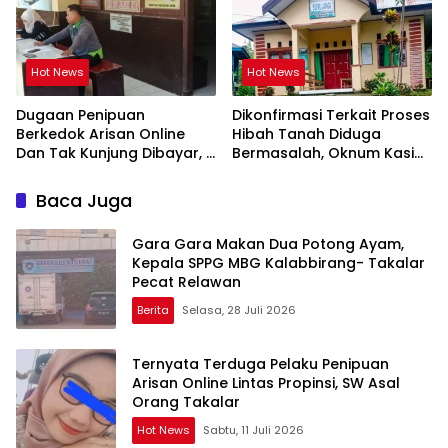
Hot News
Hot News
Dugaan Penipuan
Dikonfirmasi Terkait Proses
Berkedok Arisan Online
Hibah Tanah Diduga
Dan Tak Kunjung Dibayar,
Bermasalah, Oknum Kasi
Korban Siap Tempuh Jalur
Pemdes Surulangi: ” Media
Hukum
Resmi Saja Saya tidak
Baca Juga
Takut apalagi Media Abal
Abal Seperti Kalian”
Gara Gara Makan Dua Potong Ayam,
Kepala SPPG MBG Kalabbirang- Takalar
Pecat Relawan
Berita
Selasa, 28 Juli 2026
Ternyata Terduga Pelaku Penipuan
Arisan Online Lintas Propinsi, SW Asal
Orang Takalar
Hot News
Sabtu, 11 Juli 2026