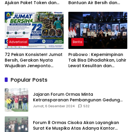
Ajukan Paket Token dan
Bantuan Air Bersih dan
Penurunan Daya Listrik ke
Toren untuk Warga
PLN
Babakan Madang
Advertorial
Berita
72 Pekan Konsisten! Jumat
Prabowo : Kepemimpinan
Bersih, Gerakan Nyata
Tak Bisa Dihadiahkan, Lahir
Wujudkan Jeneponto
Lewat Kesulitan dan
Bahagia dan Lingkungan
Keberanian
ASRI
Popular Posts
Jajaran Forum Ormas Minta
Ketransparanan Pembangunan Gedung
Damkar Di Kecamatan Cisoka
Jumat, 6 Desember 2024
532
Forum 8 Ormas Cisoka Akan Layangkan
Surat Ke Muspika Atas Adanya Kantor