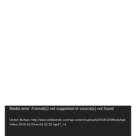
Pemutar
Media error: Format(s) not supported or source(s) not found
Video
Unduh Berkas: http://www.sekilasindo.com/wp-content/uploads/2018/10/WhatsApp-
Video-2018-10-23-at-04.20.50.mp4?_=1