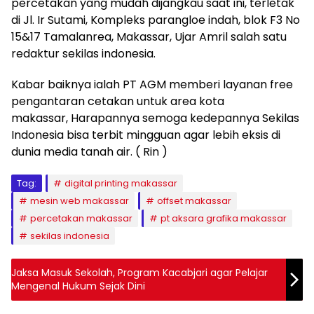
percetakan yang mudah dijangkau saat ini, terletak
di Jl. Ir Sutami, Kompleks parangloe indah, blok F3 No
15&17 Tamalanrea, Makassar, Ujar Amril salah satu
redaktur sekilas indonesia.
Kabar baiknya ialah PT AGM memberi layanan free
pengantaran cetakan untuk area kota
makassar, Harapannya semoga kedepannya Sekilas
Indonesia bisa terbit mingguan agar lebih eksis di
dunia media tanah air. ( Rin )
Tag:
digital printing makassar
mesin web makassar
offset makassar
percetakan makassar
pt aksara grafika makassar
sekilas indonesia
Jaksa Masuk Sekolah, Program Kacabjari agar Pelajar
Mengenal Hukum Sejak Dini