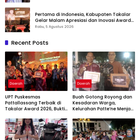
Pengabdian Melalui Malam Apresiasi dan
Inovasi Award 2026
Pertama di Indonesia, Kabupaten Takalar
Gelar Malam Apresiasi dan Inovasi Award
2026: Panggung Penghargaan bagi
Rabu, 5 Agustus 2026
Pelayan Publik Berprestasi
Recent Posts
Daerah
Daerah
UPT Puskesmas
Buah Gotong Royong dan
Pattallassang Terbaik di
Kesadaran Warga,
Takalar Award 2026, Bukti
Kelurahan Patte’ne Menjadi
Komitmen Hadirkan
Bintang Takalar Award
Pelayanan Kesehatan
2026
Berkualitas