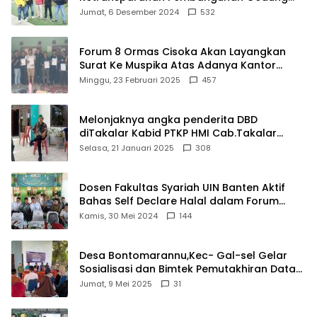
Damkar Di Kecamatan Cisoka
Jumat, 6 Desember 2024
532
Forum 8 Ormas Cisoka Akan Layangkan
Surat Ke Muspika Atas Adanya Kantor
Matel di Cisoka
Minggu, 23 Februari 2025
457
Melonjaknya angka penderita DBD
diTakalar Kabid PTKP HMI Cab.Takalar
angkat bicara
Selasa, 21 Januari 2025
308
Dosen Fakultas Syariah UIN Banten Aktif
Bahas Self Declare Halal dalam Forum
Ijtima Ulama MUI
Kamis, 30 Mei 2024
144
Desa Bontomarannu,Kec- Gal-sel Gelar
Sosialisasi dan Bimtek Pemutakhiran Data
ID
Jumat, 9 Mei 2025
31