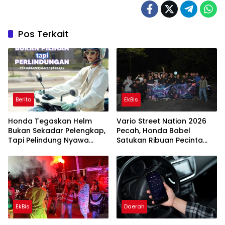
Pos Terkait
Berita
EkBis
Honda Tegaskan Helm
Vario Street Nation 2026
Bukan Sekadar Pelengkap,
Pecah, Honda Babel
Tapi Pelindung Nyawa
Satukan Ribuan Pecinta
yang Wajib Dipakai Setiap
Vario Lewat Semangat Cari
Berkendara
Aman
EkBis
Daerah