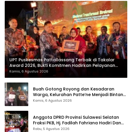
UPT Puskesmas Pattallassang Terbaik di Takalar
Award 2026, Bukti Komitmen Hadirkan Pelayanan
Kesehatan Berkualitas
Kamis, 6 Agustus 2026
Buah Gotong Royong dan Kesadaran
Warga, Kelurahan Patte’ne Menjadi Bintang
Takalar Award 2026
Kamis, 6 Agustus 2026
Anggota DPRD Provinsi Sulawesi Selatan
Fraksi PKB, Hj. Fadilah Fahriana Hadiri Dan
Beri Apresiasi : Takalar Menyalakan Lentera
Rabu, 5 Agustus 2026