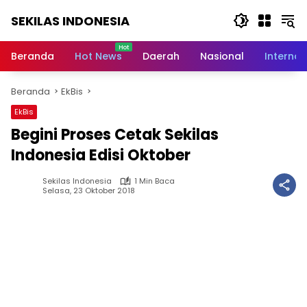
Langsung
SEKILAS INDONESIA
ke
konten
Berita
Terkini,
Beranda
Hot News
Daerah
Nasional
Internas
Breaking
News,
Beranda
EkBis
Latest
World,
EkBis
Headlines,
Begini Proses Cetak Sekilas
News
Today
Indonesia Edisi Oktober
Sekilas Indonesia
1 Min Baca
Selasa, 23 Oktober 2018