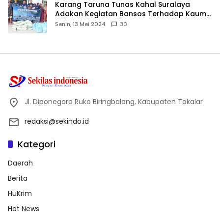
Karang Taruna Tunas Kahal Suralaya
Adakan Kegiatan Bansos Terhadap Kaum
Dhuafa dan Anak Yatim-Piatu
Senin, 13 Mei 2024
30
Jl. Diponegoro Ruko Biringbalang, Kabupaten Takalar
redaksi@sekindo.id
Kategori
Daerah
Berita
HuKrim
Hot News