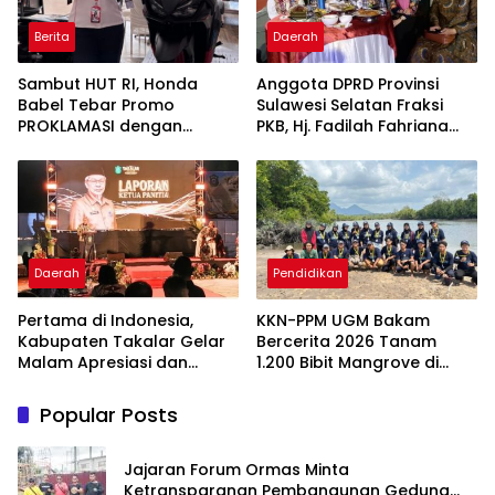
Berita
Daerah
Sambut HUT RI, Honda
Anggota DPRD Provinsi
Babel Tebar Promo
Sulawesi Selatan Fraksi
PROKLAMASI dengan
PKB, Hj. Fadilah Fahriana
Diskon Motor Hingga
Hadiri Dan Beri Apresiasi :
Jutaan Rupiah
Takalar Menyalakan
Lentera Pengabdian
Melalui Malam Apresiasi
dan Inovasi Award 2026
Daerah
Pendidikan
Pertama di Indonesia,
KKN-PPM UGM Bakam
Kabupaten Takalar Gelar
Bercerita 2026 Tanam
Malam Apresiasi dan
1.200 Bibit Mangrove di
Inovasi Award 2026:
Sungai Layang
Panggung Penghargaan
Popular Posts
bagi Pelayan Publik
Berprestasi
Jajaran Forum Ormas Minta
Ketransparanan Pembangunan Gedung