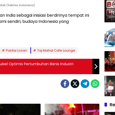
tak (Sekilas Indonesia)
Del
Sep
India sebagai inisiasi berdirinya tempat ini
Im
Juma
i sendiri, budaya Indonesia yang
Pantai Losari
Taj Mahal Cafe Lounge
lsel Optimis Pertumbuhan Bisnis Industri
Re