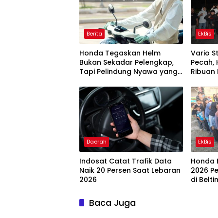
Berita
EkBis
Honda Tegaskan Helm
Vario S
Bukan Sekadar Pelengkap,
Pecah,
Tapi Pelindung Nyawa yang
Ribuan 
Wajib Dipakai Setiap
Semang
Berkendara
Daerah
EkBis
Indosat Catat Trafik Data
Honda 
Naik 20 Persen Saat Lebaran
2026 P
2026
di Belti
Baca Juga