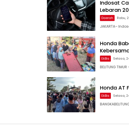
Indosat Ca
Lebaran 2
Daerah
Rabu, 
JAKARTA– Indosa
Honda Babe
Kebersamaa
EkBis
Selasa, 2
BELITUNG TIMUR
Honda AT F
EkBis
Selasa, 2
BANGKABELITUNG