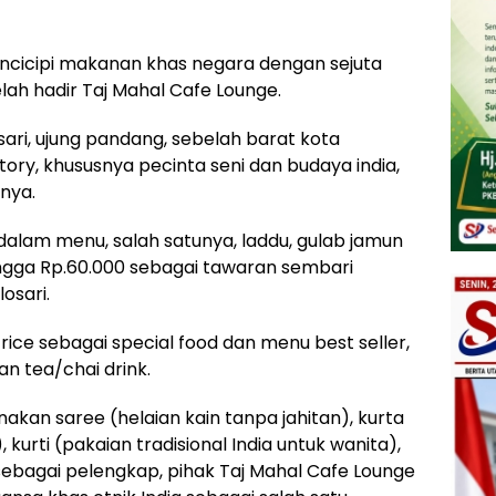
encicipi makanan khas negara dengan sejuta
elah hadir Taj Mahal Cafe Lounge.
osari, ujung pandang, sebelah barat kota
ory, khususnya pecinta seni dan budaya india,
nya.
 dalam menu, salah satunya, laddu, gulab jamun
ingga Rp.60.000 sebagai tawaran sembari
osari.
rice sebagai special food dan menu best seller,
an tea/chai drink.
akan saree (helaian kain tanpa jahitan), kurta
, kurti (pakaian tradisional India untuk wanita),
ebagai pelengkap, pihak Taj Mahal Cafe Lounge