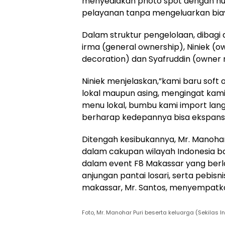
menyediakan photo spot dengan nuan
pelayanan tanpa mengeluarkan bi
Dalam struktur pengelolaan, dibagi
irma (general ownership), Niniek (o
decoration) dan Syafruddin (owner 
Niniek menjelaskan,”kami baru soft 
lokal maupun asing, mengingat kam
menu lokal, bumbu kami import langsu
berharap kedepannya bisa ekspansi 
Ditengah kesibukannya, Mr. Manohar
dalam cakupan wilayah Indonesia ba
dalam event F8 Makassar yang berlan
anjungan pantai losari, serta pebisn
makassar, Mr. Santos, menyempatkan 
Foto, Mr. Manohar Puri beserta keluarga (Sekilas 