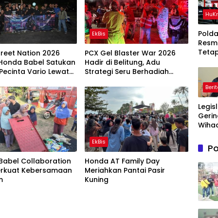
HuK
Polda
EkBis
Resm
Teta
treet Nation 2026
PCX Gel Blaster War 2026
Ters
 Honda Babel Satukan
Hadir di Belitung, Adu
Dala
Pecinta Vario Lewat
Strategi Seru Berhadiah
Perka
at Cari Aman
Jutaan Rupiah
Beri
Ton P
Timah
Legis
Di Be
Gerin
Wihad
Wiyan
EkBis
Masy
Po
Awas
Babel Collaboration
Honda AT Family Day
Prog
erkuat Kebersamaan
Meriahkan Pantai Pasir
Maka
m
Kuning
Bergi
agar
Sasa