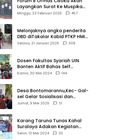
Forum 8 Ormas Cisoka Akan
Layangkan Surat Ke Muspika
Atas Adanya Kantor Matel di
Minggu, 23 Februari 2025
457
Cisoka
Melonjaknya angka penderita
DBD diTakalar Kabid PTKP HMI
Cab.Takalar angkat bicara
Selasa, 21 Januari 2025
308
Dosen Fakultas Syariah UIN
Banten Aktif Bahas Self
Declare Halal dalam Forum
Kamis, 30 Mei 2024
144
Ijtima Ulama MUI
Desa Bontomarannu,Kec- Gal-
sel Gelar Sosialisasi dan
Bimtek Pemutakhiran Data ID
Jumat, 9 Mei 2025
31
Karang Taruna Tunas Kahal
Suralaya Adakan Kegiatan
Bansos Terhadap Kaum
Senin, 13 Mei 2024
30
Dhuafa dan Anak Yatim-Piatu