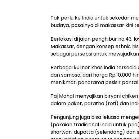
Tak perlu ke India untuk sekedar m
budaya, pasalnya di makassar kini t
Berlokasi di jalan penghibur no.43, l
Makassar, dengan konsep ethnic hist
sebagai persepsi untuk mewujudkan
Berbagai kuliner khas india tersedia
dan samosa, dari harga Rp.10.000 h
menikmati panorama pesisir pantai l
Taj Mahal menyajikan biryani chiken 
dalam paket, paratha (roti) dan indi
Pengunjung juga bisa leluasa mengen
(pakaian tradisional India untuk pria)
sharwan, dupatta (selendang) dan s