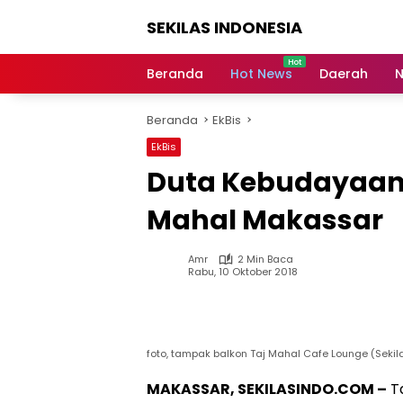
Langsung
SEKILAS INDONESIA
ke
konten
Berita
Terkini,
Beranda
Hot News
Daerah
N
Breaking
News,
Beranda
EkBis
Latest
World,
EkBis
Headlines,
Duta Kebudayaan 
News
Today
Mahal Makassar
Amr
2 Min Baca
Rabu, 10 Oktober 2018
foto, tampak balkon Taj Mahal Cafe Lounge (Sekil
MAKASSAR, SEKILASINDO.COM –
Ta