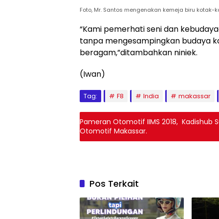
Foto, Mr. Santos mengenakan kemeja biru kotak-ko
“Kami pemerhati seni dan kebudayaan 
tanpa mengesampingkan budaya kam
beragam,”ditambahkan niniek.
(Iwan)
Tag:
F8
India
makassar
Pameran Otomotif IIMS 2018, Kadishub Su
Otomotif Makassar.
Pos Terkait