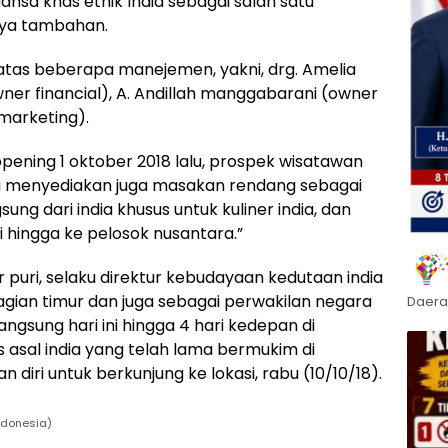
sa khas etnik India sebagai salah satu
aya tambahan.
 atas beberapa manejemen, yakni, drg. Amelia
wner financial), A. Andillah manggabarani (owner
marketing).
opening 1 oktober 2018 lalu, prospek wisatawan
i menyediakan juga masakan rendang sebagai
ng dari india khusus untuk kuliner india, dan
hingga ke pelosok nusantara.”
 puri, selaku direktur kebudayaan kedutaan india
gian timur dan juga sebagai perwakilan negara
Daera
gsung hari ini hingga 4 hari kedepan di
is asal india yang telah lama bermukim di
diri untuk berkunjung ke lokasi, rabu (10/10/18).
Indonesia)