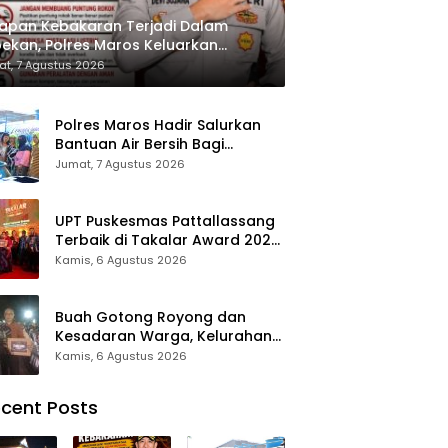
apan Kebakaran Terjadi Dalam
ekan, Polres Maros Keluarkan
bauan kepada Masyarakat
t, 7 Agustus 2026
Polres Maros Hadir Salurkan
Bantuan Air Bersih Bagi
Masyarakat Terdampak Krisis
Jumat, 7 Agustus 2026
Air Bersih Di Maros
UPT Puskesmas Pattallassang
Terbaik di Takalar Award 2026,
Bukti Komitmen Hadirkan
Kamis, 6 Agustus 2026
Pelayanan Kesehatan
Berkualitas
Buah Gotong Royong dan
Kesadaran Warga, Kelurahan
Patte’ne Menjadi Bintang
Kamis, 6 Agustus 2026
Takalar Award 2026
cent Posts