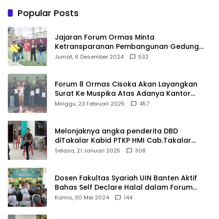
Panggung Penghargaan
Popular Posts
bagi Pelayan Publik
Berprestasi
Jajaran Forum Ormas Minta
Ketransparanan Pembangunan Gedung
Damkar Di Kecamatan Cisoka
Jumat, 6 Desember 2024
532
Forum 8 Ormas Cisoka Akan Layangkan
Surat Ke Muspika Atas Adanya Kantor
Matel di Cisoka
Minggu, 23 Februari 2025
457
Melonjaknya angka penderita DBD
diTakalar Kabid PTKP HMI Cab.Takalar
angkat bicara
Selasa, 21 Januari 2025
308
Dosen Fakultas Syariah UIN Banten Aktif
Bahas Self Declare Halal dalam Forum
Ijtima Ulama MUI
Kamis, 30 Mei 2024
144