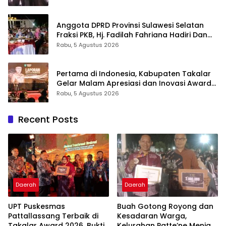
Anggota DPRD Provinsi Sulawesi Selatan
Fraksi PKB, Hj. Fadilah Fahriana Hadiri Dan
Beri Apresiasi : Takalar Menyalakan Lentera
Rabu, 5 Agustus 2026
Pengabdian Melalui Malam Apresiasi dan
Inovasi Award 2026
Pertama di Indonesia, Kabupaten Takalar
Gelar Malam Apresiasi dan Inovasi Award
2026: Panggung Penghargaan bagi
Rabu, 5 Agustus 2026
Pelayan Publik Berprestasi
Recent Posts
Daerah
Daerah
UPT Puskesmas
Buah Gotong Royong dan
Pattallassang Terbaik di
Kesadaran Warga,
Takalar Award 2026, Bukti
Kelurahan Patte’ne Menjadi