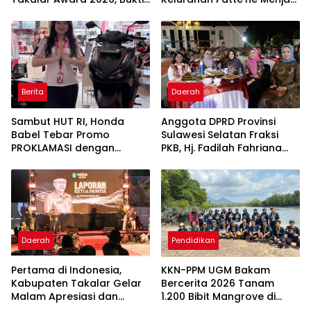
Komitmen Hadirkan
Bintang Takalar Award
Pelayanan Kesehatan
2026
Berkualitas
Berita
Daerah
Sambut HUT RI, Honda
Anggota DPRD Provinsi
Babel Tebar Promo
Sulawesi Selatan Fraksi
PROKLAMASI dengan
PKB, Hj. Fadilah Fahriana
Diskon Motor Hingga
Hadiri Dan Beri Apresiasi :
Jutaan Rupiah
Takalar Menyalakan
Lentera Pengabdian
Melalui Malam Apresiasi
dan Inovasi Award 2026
Daerah
Pendidikan
Pertama di Indonesia,
KKN-PPM UGM Bakam
Kabupaten Takalar Gelar
Bercerita 2026 Tanam
Malam Apresiasi dan
1.200 Bibit Mangrove di
Inovasi Award 2026:
Sungai Layang