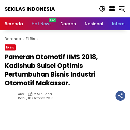
Langsung
SEKILAS INDONESIA
ke
konten
Berita
Terkini,
Beranda
Hot News
Daerah
Nasional
Internas
Breaking
News,
Beranda
EkBis
Latest
World,
EkBis
Headlines,
Pameran Otomotif IIMS 2018,
News
Today
Kadishub Sulsel Optimis
Pertumbuhan Bisnis Industri
Otomotif Makassar.
Amr
2 Min Baca
Rabu, 10 Oktober 2018