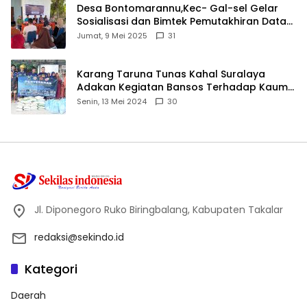
Desa Bontomarannu,Kec- Gal-sel Gelar
Sosialisasi dan Bimtek Pemutakhiran Data
ID
Jumat, 9 Mei 2025
31
Karang Taruna Tunas Kahal Suralaya
Adakan Kegiatan Bansos Terhadap Kaum
Dhuafa dan Anak Yatim-Piatu
Senin, 13 Mei 2024
30
Jl. Diponegoro Ruko Biringbalang, Kabupaten Takalar
redaksi@sekindo.id
Kategori
Daerah