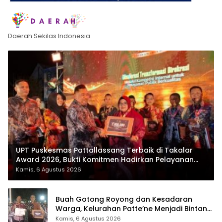
Daerah Sekilas Indonesia
UPT Puskesmas Pattallassang Terbaik di Takalar
Award 2026, Bukti Komitmen Hadirkan Pelayanan
Kesehatan Berkualitas
Kamis, 6 Agustus 2026
Buah Gotong Royong dan Kesadaran
Warga, Kelurahan Patte’ne Menjadi Bintang
Takalar Award 2026
Kamis, 6 Agustus 2026