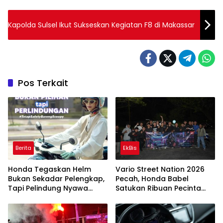
Kapolda Sulsel Ikut Sukseskan Kegiatan F8 di Makassar
Pos Terkait
Berita
EkBis
Honda Tegaskan Helm
Vario Street Nation 2026
Bukan Sekadar Pelengkap,
Pecah, Honda Babel
Tapi Pelindung Nyawa
Satukan Ribuan Pecinta
yang Wajib Dipakai Setiap
Vario Lewat Semangat Cari
Berkendara
Aman