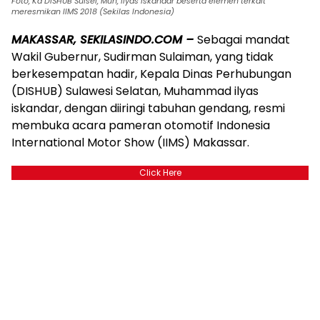
Foto, Ka DISHUB Sulsel, Muh, Ilyas iskandar beserta elemen terkait
meresmikan IIMS 2018 (Sekilas Indonesia)
MAKASSAR, SEKILASINDO.COM –
Sebagai mandat
Wakil Gubernur, Sudirman Sulaiman, yang tidak
berkesempatan hadir, Kepala Dinas Perhubungan
(DISHUB) Sulawesi Selatan, Muhammad ilyas
iskandar, dengan diiringi tabuhan gendang, resmi
membuka acara pameran otomotif Indonesia
International Motor Show (IIMS) Makassar.
Click Here