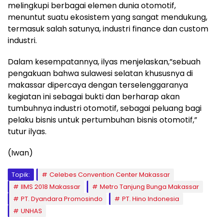
melingkupi berbagai elemen dunia otomotif,
menuntut suatu ekosistem yang sangat mendukung,
termasuk salah satunya, industri finance dan custom
industri.
Dalam kesempatannya, ilyas menjelaskan,”sebuah
pengakuan bahwa sulawesi selatan khususnya di
makassar dipercaya dengan terselenggaranya
kegiatan ini sebagai bukti dan berharap akan
tumbuhnya industri otomotif, sebagai peluang bagi
pelaku bisnis untuk pertumbuhan bisnis otomotif,”
tutur ilyas.
(Iwan)
Topik:
Celebes Convention Center Makassar
IIMS 2018 Makassar
Metro Tanjung Bunga Makassar
PT. Dyandara Promosindo
PT. Hino Indonesia
UNHAS