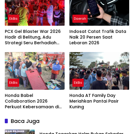
EkBis
Daerah
PCX Gel Blaster War 2026
Indosat Catat Trafik Data
Hadir di Belitung, Adu
Naik 20 Persen Saat
Strategi Seru Berhadiah
Lebaran 2026
Jutaan Rupiah
EkBis
EkBis
Honda Babel
Honda AT Family Day
Collaboration 2026
Meriahkan Pantai Pasir
Perkuat Kebersamaan di
Kuning
Beltim
Baca Juga
Honda Tegaskan Helm Bukan Sekadar