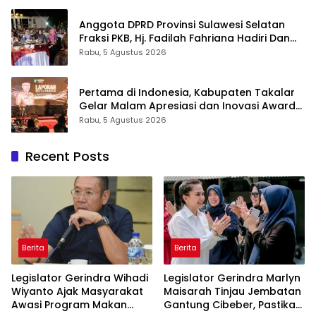
Anggota DPRD Provinsi Sulawesi Selatan
Fraksi PKB, Hj. Fadilah Fahriana Hadiri Dan
Beri Apresiasi : Takalar Menyalakan Lentera
Rabu, 5 Agustus 2026
Pengabdian Melalui Malam Apresiasi dan
Inovasi Award 2026
Pertama di Indonesia, Kabupaten Takalar
Gelar Malam Apresiasi dan Inovasi Award
2026: Panggung Penghargaan bagi
Rabu, 5 Agustus 2026
Pelayan Publik Berprestasi
Recent Posts
Berita
Berita
Legislator Gerindra Wihadi
Legislator Gerindra Marlyn
Wiyanto Ajak Masyarakat
Maisarah Tinjau Jembatan
Awasi Program Makan
Gantung Cibeber, Pastikan