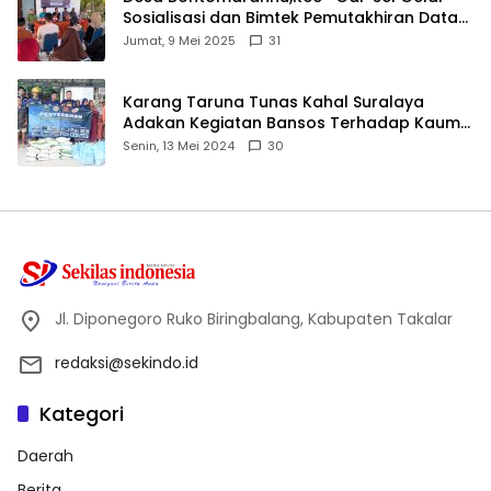
Sosialisasi dan Bimtek Pemutakhiran Data
ID
Jumat, 9 Mei 2025
31
Karang Taruna Tunas Kahal Suralaya
Adakan Kegiatan Bansos Terhadap Kaum
Dhuafa dan Anak Yatim-Piatu
Senin, 13 Mei 2024
30
Jl. Diponegoro Ruko Biringbalang, Kabupaten Takalar
redaksi@sekindo.id
Kategori
Daerah
Berita