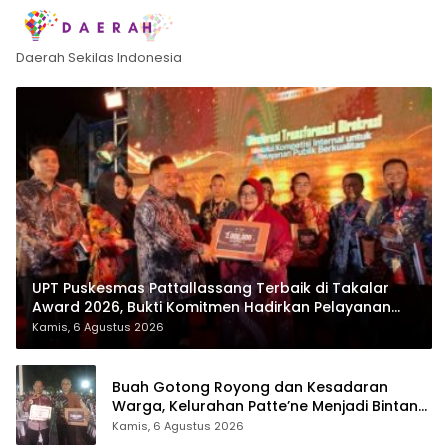
Daerah Sekilas Indonesia
UPT Puskesmas Pattallassang Terbaik di Takalar
Award 2026, Bukti Komitmen Hadirkan Pelayanan
Kesehatan Berkualitas
Kamis, 6 Agustus 2026
Buah Gotong Royong dan Kesadaran
Warga, Kelurahan Patte’ne Menjadi Bintang
Takalar Award 2026
Kamis, 6 Agustus 2026