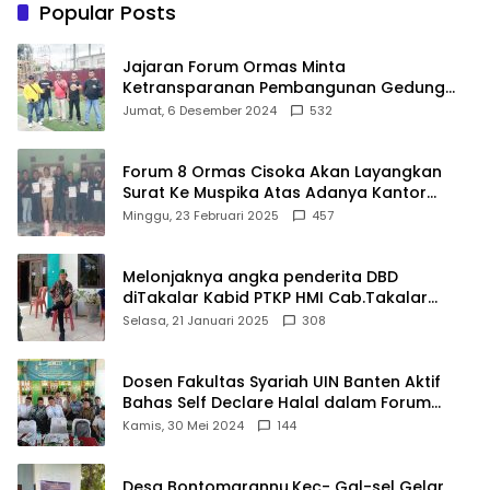
Terbaik Dunia
Pelayanan Kesehatan
Popular Posts
Berkualitas
Jajaran Forum Ormas Minta
Ketransparanan Pembangunan Gedung
Damkar Di Kecamatan Cisoka
Jumat, 6 Desember 2024
532
Forum 8 Ormas Cisoka Akan Layangkan
Surat Ke Muspika Atas Adanya Kantor
Matel di Cisoka
Minggu, 23 Februari 2025
457
Melonjaknya angka penderita DBD
diTakalar Kabid PTKP HMI Cab.Takalar
angkat bicara
Selasa, 21 Januari 2025
308
Dosen Fakultas Syariah UIN Banten Aktif
Bahas Self Declare Halal dalam Forum
Ijtima Ulama MUI
Kamis, 30 Mei 2024
144
Desa Bontomarannu,Kec- Gal-sel Gelar