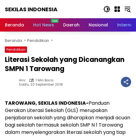
Langsung
SEKILAS INDONESIA
ke
konten
Berita
Terkini,
Beranda
Hot News
Daerah
Nasional
Internas
Breaking
News,
Beranda
Pendidikan
Latest
World,
Pendidikan
Headlines,
Literasi Sekolah yang Dicanangkan
News
Today
SMPN 1 Tarowang
Amr
1 Min Baca
Sabtu, 22 September 2018
TAROWANG, SEKILAS INDONESIA-
Panduan
Gerakan Literasi Sekolah (GLS) merupakan
penjabaran sekolah yang diharapkan menjadi acuan
bagi sekolah termasuk sekolah SMP N 1 Tarowang
dalam menyelengarakan literasi sekolah yang tiap