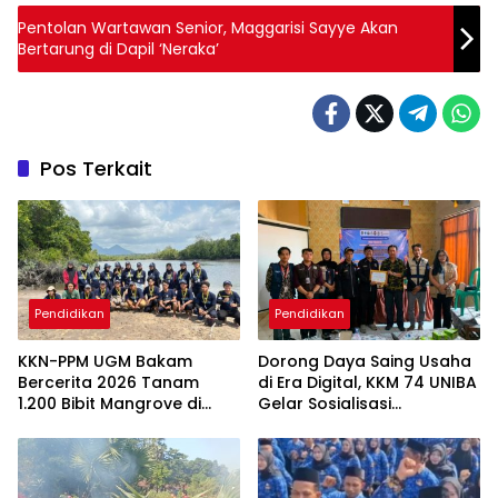
Pentolan Wartawan Senior, Maggarisi Sayye Akan
Bertarung di Dapil ‘Neraka’
Pos Terkait
Pendidikan
Pendidikan
KKN-PPM UGM Bakam
Dorong Daya Saing Usaha
Bercerita 2026 Tanam
di Era Digital, KKM 74 UNIBA
1.200 Bibit Mangrove di
Gelar Sosialisasi
Sungai Layang
Pengembangan UMKM
Berbasis
Technopreneurship