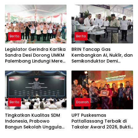
Bergizi Gratis agar Tepat
Aspirasi Warga Terlaksana
Sasaran
Berita
Berita
Legislator Gerindra Kartika
BRIN Tancap Gas
Sandra Desi Dorong UMKM
Kembangkan AI, Nuklir, dan
Palembang Lindungi Merek
Semikonduktor Demi
Usaha
Dongkrak Ekonomi
Indonesia
Berita
Daerah
Tingkatkan Kualitas SDM
UPT Puskesmas
Indonesia, Prabowo
Pattallassang Terbaik di
Bangun Sekolah Unggulan
Takalar Award 2026, Bukti
hingga Undang Universitas
Komitmen Hadirkan