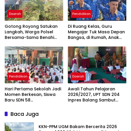
Daerah
Pendidikan
Gotong Royong Satukan
Di Ruang Kelas, Guru
Langkah, Warga Polsel
Mengajar Tuk Masa Depan
Bersama-Sama Benahi
Bangsa, di Rumah, Anak
Lapangan Pa’bundukang
Menunggu Gajinya yang
Sambut HUT RI ke-81
Belum Dibayar
Pendidikan
Daerah
Hari Pertama Sekolah Jadi
Awali Tahun Pelajaran
Momen Berkesan, Siswa
2026/2027, UPT SDN 204
Baru SDN 58
Inpres Balang Sambut
Pangkalpinang Cepat
Siswa Baru dengan MPLS
Beradaptasi
Inspiratif
Baca Juga
KKN-PPM UGM Bakam Bercerita 2026