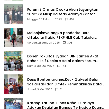
Forum 8 Ormas Cisoka Akan Layangkan
Surat Ke Muspika Atas Adanya Kantor
Matel di Cisoka
Minggu, 23 Februari 2025
457
Melonjaknya angka penderita DBD
diTakalar Kabid PTKP HMI Cab.Takalar
angkat bicara
Selasa, 21 Januari 2025
308
Dosen Fakultas Syariah UIN Banten Aktif
Bahas Self Declare Halal dalam Forum
Ijtima Ulama MUI
Kamis, 30 Mei 2024
144
Desa Bontomarannu,Kec- Gal-sel Gelar
Sosialisasi dan Bimtek Pemutakhiran Data
ID
Jumat, 9 Mei 2025
31
Karang Taruna Tunas Kahal Suralaya
Adakan Kegiatan Bansos Terhadap Kaum