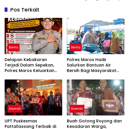
Pos Terkait
Berita
Berita
Delapan Kebakaran
Polres Maros Hadir
Terjadi Dalam Sepekan,
Salurkan Bantuan Air
Polres Maros Keluarkan
Bersih Bagi Masyarakat
Imbauan kepada
Terdampak Krisis Air Bersih
Masyarakat
Di Maros
Daerah
Daerah
UPT Puskesmas
Buah Gotong Royong dan
Pattallassang Terbaik di
Kesadaran Warga,