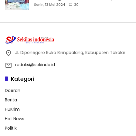
Dhuafa dan Anak Yatim-Piatu
Senin, 13 Mei 2024
30
Jl. Diponegoro Ruko Biringbalang, Kabupaten Takalar
redaksi@sekindo.id
Kategori
Daerah
Berita
HuKrim
Hot News
Politik