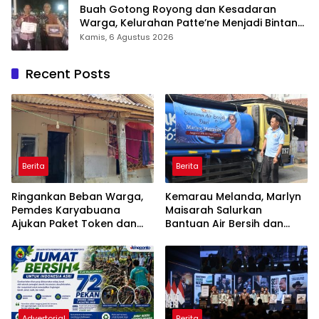
Buah Gotong Royong dan Kesadaran
Warga, Kelurahan Patte’ne Menjadi Bintang
Takalar Award 2026
Kamis, 6 Agustus 2026
Recent Posts
Berita
Berita
Ringankan Beban Warga,
Kemarau Melanda, Marlyn
Pemdes Karyabuana
Maisarah Salurkan
Ajukan Paket Token dan
Bantuan Air Bersih dan
Penurunan Daya Listrik ke
Toren untuk Warga
PLN
Babakan Madang
Advertorial
Berita