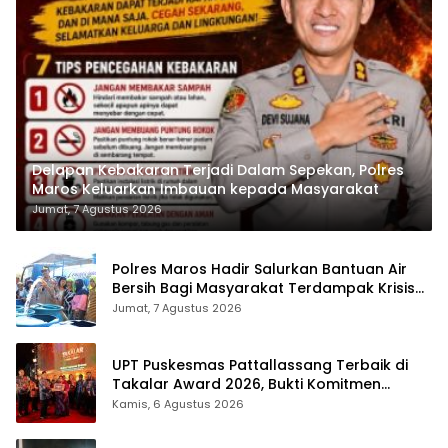
Delapan Kebakaran Terjadi Dalam Sepekan, Polres
Maros Keluarkan Imbauan kepada Masyarakat
Jumat, 7 Agustus 2026
Polres Maros Hadir Salurkan Bantuan Air
Bersih Bagi Masyarakat Terdampak Krisis
Air Bersih Di Maros
Jumat, 7 Agustus 2026
UPT Puskesmas Pattallassang Terbaik di
Takalar Award 2026, Bukti Komitmen
Hadirkan Pelayanan Kesehatan Berkualitas
Kamis, 6 Agustus 2026