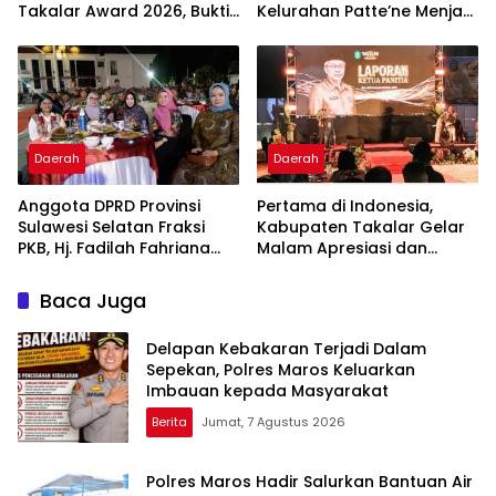
Takalar Award 2026, Bukti
Kelurahan Patte’ne Menjadi
Komitmen Hadirkan
Bintang Takalar Award
Pelayanan Kesehatan
2026
Berkualitas
Daerah
Daerah
Anggota DPRD Provinsi
Pertama di Indonesia,
Sulawesi Selatan Fraksi
Kabupaten Takalar Gelar
PKB, Hj. Fadilah Fahriana
Malam Apresiasi dan
Hadiri Dan Beri Apresiasi :
Inovasi Award 2026:
Takalar Menyalakan
Panggung Penghargaan
Baca Juga
Lentera Pengabdian
bagi Pelayan Publik
Melalui Malam Apresiasi
Berprestasi
Delapan Kebakaran Terjadi Dalam
dan Inovasi Award 2026
Sepekan, Polres Maros Keluarkan
Imbauan kepada Masyarakat
Berita
Jumat, 7 Agustus 2026
Polres Maros Hadir Salurkan Bantuan Air