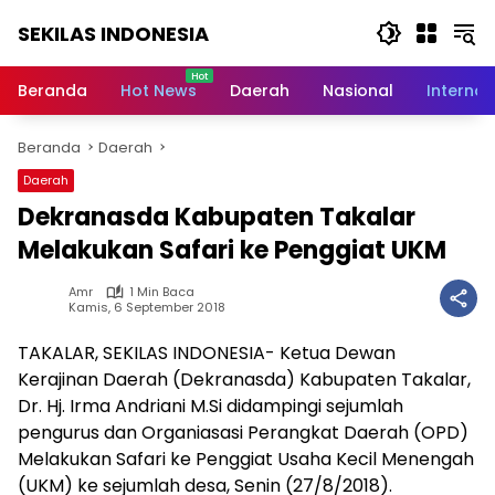
Langsung
SEKILAS INDONESIA
ke
konten
Berita
Terkini,
Beranda
Hot News
Daerah
Nasional
Internas
Breaking
News,
Beranda
Daerah
Latest
World,
Daerah
Headlines,
Dekranasda Kabupaten Takalar
News
Today
Melakukan Safari ke Penggiat UKM
Amr
1 Min Baca
Kamis, 6 September 2018
TAKALAR, SEKILAS INDONESIA- Ketua Dewan
Kerajinan Daerah (Dekranasda) Kabupaten Takalar,
Dr. Hj. Irma Andriani M.Si didampingi sejumlah
pengurus dan Organiasasi Perangkat Daerah (OPD)
Melakukan Safari ke Penggiat Usaha Kecil Menengah
(UKM) ke sejumlah desa, Senin (27/8/2018).