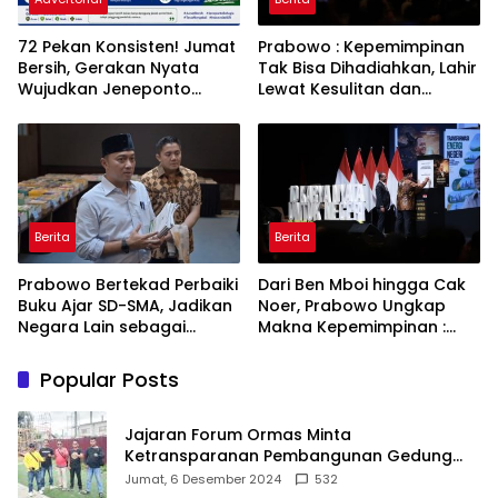
72 Pekan Konsisten! Jumat
Prabowo : Kepemimpinan
Bersih, Gerakan Nyata
Tak Bisa Dihadiahkan, Lahir
Wujudkan Jeneponto
Lewat Kesulitan dan
Bahagia dan Lingkungan
Keberanian
ASRI
Berita
Berita
Prabowo Bertekad Perbaiki
Dari Ben Mboi hingga Cak
Buku Ajar SD-SMA, Jadikan
Noer, Prabowo Ungkap
Negara Lain sebagai
Makna Kepemimpinan :
Referensi
Bekerja, Cintai Rakyat &
Gunakan Akal Sehat
Popular Posts
Jajaran Forum Ormas Minta
Ketransparanan Pembangunan Gedung
Damkar Di Kecamatan Cisoka
Jumat, 6 Desember 2024
532