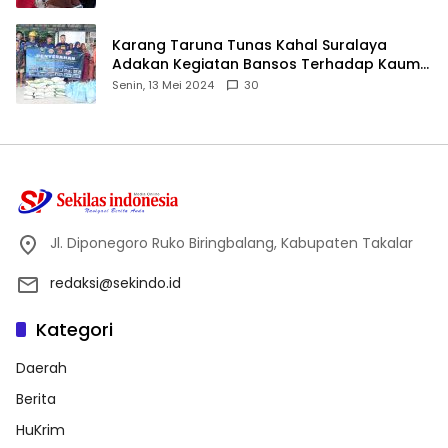
Karang Taruna Tunas Kahal Suralaya
Adakan Kegiatan Bansos Terhadap Kaum
Dhuafa dan Anak Yatim-Piatu
Senin, 13 Mei 2024
30
Jl. Diponegoro Ruko Biringbalang, Kabupaten Takalar
redaksi@sekindo.id
Kategori
Daerah
Berita
HuKrim