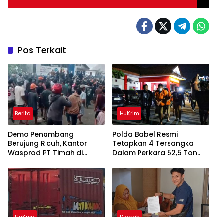
Pos Terkait
Berita
HuKrim
Demo Penambang
Polda Babel Resmi
Berujung Ricuh, Kantor
Tetapkan 4 Tersangka
Wasprod PT Timah di
Dalam Perkara 52,5 Ton
Belitung Timur Terbakar
Pasir Timah Ilegal Di
Belitung
HuKrim
Daerah