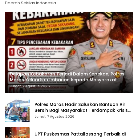
Daerah Sekilas Indonesia
Delapan Kebakaran Terjadi Dalam Sepekan, Polres
Maros Keluarkan Imbauan kepada Masyarakat
Jumat, 7 Agustus 2026
Polres Maros Hadir Salurkan Bantuan Air
Bersih Bagi Masyarakat Terdampak Krisis
Air Bersih Di Maros
Jumat, 7 Agustus 2026
UPT Puskesmas Pattallassang Terbaik di