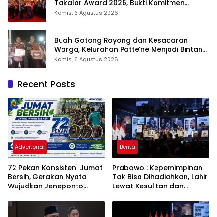
Takalar Award 2026, Bukti Komitmen
Hadirkan Pelayanan Kesehatan Berkualitas
Kamis, 6 Agustus 2026
Buah Gotong Royong dan Kesadaran
Warga, Kelurahan Patte’ne Menjadi Bintang
Takalar Award 2026
Kamis, 6 Agustus 2026
Recent Posts
Advertorial
Berita
72 Pekan Konsisten! Jumat
Prabowo : Kepemimpinan
Bersih, Gerakan Nyata
Tak Bisa Dihadiahkan, Lahir
Wujudkan Jeneponto
Lewat Kesulitan dan
Bahagia dan Lingkungan
Keberanian
ASRI