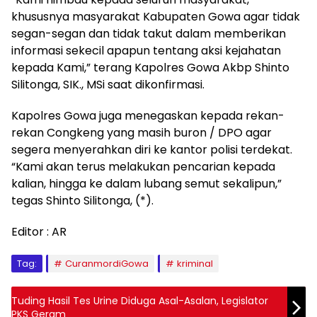
khususnya masyarakat Kabupaten Gowa agar tidak
segan-segan dan tidak takut dalam memberikan
informasi sekecil apapun tentang aksi kejahatan
kepada Kami,” terang Kapolres Gowa Akbp Shinto
Silitonga, SIK., MSi saat dikonfirmasi.
Kapolres Gowa juga menegaskan kepada rekan-
rekan Congkeng yang masih buron / DPO agar
segera menyerahkan diri ke kantor polisi terdekat.
“Kami akan terus melakukan pencarian kepada
kalian, hingga ke dalam lubang semut sekalipun,”
tegas Shinto Silitonga, (*).
Editor : AR
Tag:
CuranmordiGowa
kriminal
Tuding Hasil Tes Urine Diduga Asal-Asalan, Legislator
PKS Geram