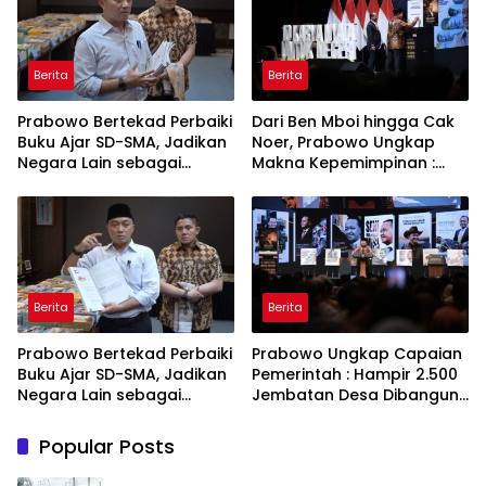
Berita
Berita
Prabowo Bertekad Perbaiki
Dari Ben Mboi hingga Cak
Buku Ajar SD-SMA, Jadikan
Noer, Prabowo Ungkap
Negara Lain sebagai
Makna Kepemimpinan :
Referensi
Bekerja, Cintai Rakyat &
Gunakan Akal Sehat
Berita
Berita
Prabowo Bertekad Perbaiki
Prabowo Ungkap Capaian
Buku Ajar SD-SMA, Jadikan
Pemerintah : Hampir 2.500
Negara Lain sebagai
Jembatan Desa Dibangun,
Referensi
100 Ribu Sekolah
Ditargetkan Direvitalisasi
Popular Posts