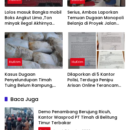
Lolos masuk Bangka mobil
Serius, Ambas Laporkan
Boks Angkut Lima ,Ton
‎Temuan Dugaan Monopoli
minyak ilegal Akhirnya
Belanja di Proyek Jalan
Diamankan Polisi
Bang Andra 2026
HuKrim
HuKrim
Kasus Dugaan
Dilaporkan di 5 Kantor
Penyelundupan Timah
Polisi, Terduga Penipu
Tuing Belum Rampung,
Arisan Online Terancam
Nama Akbar Kuday Muncul
Hukuman 4 Tahun Penjara
Dalam Informasi
denda Rp.500 Juta
Baca Juga
Penyidikan
Demo Penambang Berujung Ricuh,
Kantor Wasprod PT Timah di Belitung
Timur Terbakar