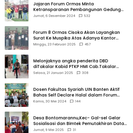
Jajaran Forum Ormas Minta
Ketransparanan Pembangunan Gedung
Damkar Di Kecamatan Cisoka
Jumat, 6 Desember 2024
532
Forum 8 Ormas Cisoka Akan Layangkan
Surat Ke Muspika Atas Adanya Kantor
Matel di Cisoka
Minggu, 23 Februari 2025
457
Melonjaknya angka penderita DBD
diTakalar Kabid PTKP HMI Cab.Takalar
angkat bicara
Selasa, 21 Januari 2025
308
Dosen Fakultas Syariah UIN Banten Aktif
Bahas Self Declare Halal dalam Forum
Ijtima Ulama MUI
Kamis, 30 Mei 2024
144
Desa Bontomarannu,Kec- Gal-sel Gelar
Sosialisasi dan Bimtek Pemutakhiran Data
ID
Jumat, 9 Mei 2025
31