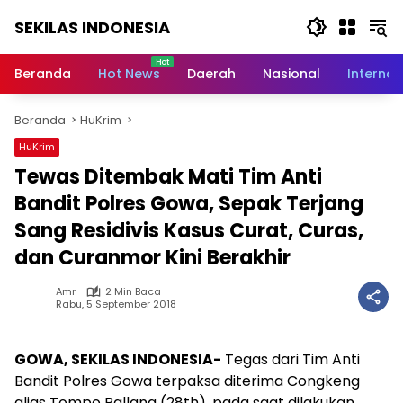
Langsung
SEKILAS INDONESIA
ke
konten
Berita
Terkini,
Beranda
Hot News
Daerah
Nasional
Internas
Breaking
News,
Beranda
HuKrim
Latest
World,
HuKrim
Headlines,
Tewas Ditembak Mati Tim Anti
News
Today
Bandit Polres Gowa, Sepak Terjang
Sang Residivis Kasus Curat, Curas,
dan Curanmor Kini Berakhir
Amr
2 Min Baca
Rabu, 5 September 2018
GOWA, SEKILAS INDONESIA-
Tegas dari Tim Anti
Bandit Polres Gowa terpaksa diterima Congkeng
alias Tompo Ballang (28th), pada saat dilakukan