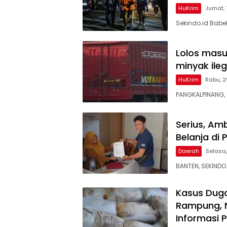
HuKrim
Jumat,
Sekindo.id Babe
Lolos masu
minyak ileg
HuKrim
Rabu, 2
PANGKALPINANG, 
Serius, Am
Belanja di
Daerah
Selasa,
BANTEN, SEKINDO
Kasus Dug
Rampung, 
Informasi 