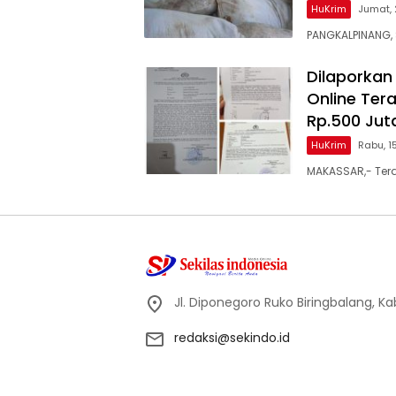
HuKrim
Jumat, 
PANGKALPINANG,
Dilaporkan 
Online Te
Rp.500 Jut
HuKrim
Rabu, 1
MAKASSAR,- Terd
Jl. Diponegoro Ruko Biringbalang, K
redaksi@sekindo.id