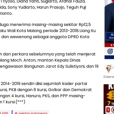
yoso, Diana Yanti, Sugiarto, Afdhal Fauza,
rida, Sony Yudiarto, Harun Prasojo, Teguh Puji
rianto.
iduga menerima masing-masing sekitar Rp12,5
laku Wali Kota Malang periode 2013-2018.Uang itu
gsi dan wewenang sebagai anggota DPRD Kota
 dari perkara sebelumnya yang telah menjerat
Malang Moch. Anton, mantan Kepala Dinas
ngawasan Bangunan Jarot Edy Sulistiyoni, dan 19
Daera
14-2019 sendiri diisi sejumlah kader partai
 kursi, PKB dengan 6 kursi, Golkar dan Demokrat
ngan 4 kursi, Hanura, PKS, dan PPP masing-
1 kursi.(***)
KPK
sekilas indonesia