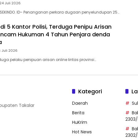
24 Juli 2026
 SEKINDO. ID– Penanganan perkara dugaan penyelundupan 25…
di 5 Kantor Polisi, Terduga Penipu Arisan
rancam Hukuman 4 Tahun Penjara denda
a
5 Juli 2026
uga pelaku penipuan arisan online lintas provinsi…
Kategori
La
Daerah
Su
abupaten Takalar
Berita
Ba
2303/
HuKrim
Ba
Hot News
2302/