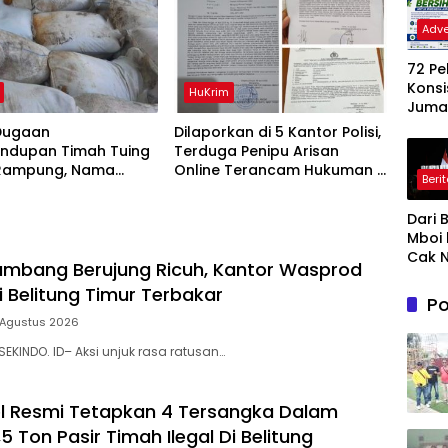
Adve
72 P
Konsi
HuKrim
Jumat
Gera
Dugaan
Dilaporkan di 5 Kantor Polisi,
Nyat
undupan Timah Tuing
Terduga Penipu Arisan
Wuju
Rampung, Nama
Online Terancam Hukuman 4
Beri
Jene
Kuday Muncul Dalam
Tahun Penjara denda Rp.500
Baha
si Penyidikan
Juta
Dari 
Ling
Mboi 
ASRI
Cak N
mbang Berujung Ricuh, Kantor Wasprod
Prab
i Belitung Timur Terbakar
Ungk
Po
Makn
 Agustus 2026
Kepe
an : B
SEKINDO. ID– Aksi unjuk rasa ratusan…
Cinta
& Gu
Akal 
l Resmi Tetapkan 4 Tersangka Dalam
5 Ton Pasir Timah Ilegal Di Belitung