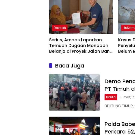
Daerah
HuKrim
Serius, Ambas Laporkan
Kasus 
‎Temuan Dugaan Monopoli
Penyel
Belanja di Proyek Jalan Bang
Belum 
Andra 2026
Akbar 
Informa
Baca Juga
Demo Pena
PT Timah d
Berita
Jumat, 7
BELITUNG TIMUR, 
Polda Babe
Perkara 52,