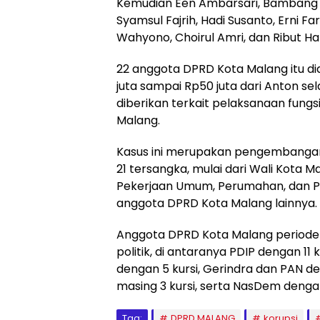
Kemudian Een Ambarsari, Bambang Tri
Syamsul Fajrih, Hadi Susanto, Erni Fa
Wahyono, Choirul Amri, dan Ribut Ha
22 anggota DPRD Kota Malang itu d
juta sampai Rp50 juta dari Anton se
diberikan terkait pelaksanaan fun
Malang.
Kasus ini merupakan pengembangan
21 tersangka, mulai dari Wali Kota 
Pekerjaan Umum, Perumahan, dan Pe
anggota DPRD Kota Malang lainnya.
Anggota DPRD Kota Malang periode 20
politik, di antaranya PDIP dengan 11
dengan 5 kursi, Gerindra dan PAN de
masing 3 kursi, serta NasDem dengan 
Tag:
DPRD MALANG
korupsi