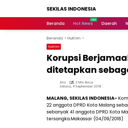
Langsung
SEKILAS INDONESIA
ke
konten
Berita
Terkini,
Beranda
Hot News
Daerah
N
Breaking
News,
Beranda
HuKrim
Latest
World,
HuKrim
Headlines,
Korupsi Berjamaa
News
Today
ditetapkan sebaga
Amr
2 Min Baca
Selasa, 4 September 2018
MALANG, SEKILAS INDONESIA-
Kom
22 anggota DPRD Kota Malang sebag
sebanyak 41 anggota DPRD Kota Mal
tersangka.Makassar (04/09/2018)