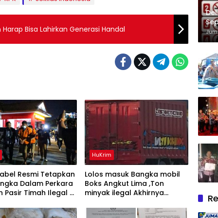
Del
Sep
 Harap Bisa Lahirkan Generasi Handal
Im
Juma
HuKrim
Babel Resmi Tetapkan
Lolos masuk Bangka mobil
angka Dalam Perkara
Boks Angkut Lima ,Ton
n Pasir Timah Ilegal Di
minyak ilegal Akhirnya
Re
g
Diamankan Polisi