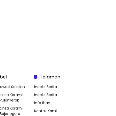
bel
Halaman
lawesi Selatan
Indeks Berita
binsa Koramil
Indeks Berita
Pulomerak
Info Iklan
binsa Koramil
Kontak Kami
Bojonegara