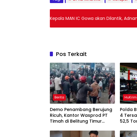
Kepala MAN IC Gowa akan Dilantik, Adnan
Pos Terkait
Berita
HuKrim
Demo Penambang Berujung
Polda 
Ricuh, Kantor Wasprod PT
4 Ters
Timah di Belitung Timur
52,5 To
Terbakar
Belitun