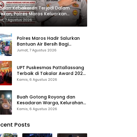
apan Kebakaran Terjadi Dalam
ekan, Polres Maros Keluarkan
bauan kepada Masyarakat
t, 7 Agustus 2026
Polres Maros Hadir Salurkan
Bantuan Air Bersih Bagi
Masyarakat Terdampak Krisis
Jumat, 7 Agustus 2026
Air Bersih Di Maros
UPT Puskesmas Pattallassang
Terbaik di Takalar Award 2026,
Bukti Komitmen Hadirkan
Kamis, 6 Agustus 2026
Pelayanan Kesehatan
Berkualitas
Buah Gotong Royong dan
Kesadaran Warga, Kelurahan
Patte’ne Menjadi Bintang
Kamis, 6 Agustus 2026
Takalar Award 2026
cent Posts