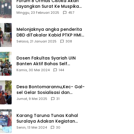
Forum 8 Ormas Cisoka Akan
Layangkan Surat Ke Muspika
Atas Adanya Kantor Matel di
Minggu, 23 Februari 2025
457
Cisoka
Melonjaknya angka penderita
DBD diTakalar Kabid PTKP HMI
Cab.Takalar angkat bicara
Selasa, 21 Januari 2025
308
Dosen Fakultas Syariah UIN
Banten Aktif Bahas Self
Declare Halal dalam Forum
Kamis, 30 Mei 2024
144
Ijtima Ulama MUI
Desa Bontomarannu,Kec- Gal-
sel Gelar Sosialisasi dan
Bimtek Pemutakhiran Data ID
Jumat, 9 Mei 2025
31
Karang Taruna Tunas Kahal
Suralaya Adakan Kegiatan
Bansos Terhadap Kaum
Senin, 13 Mei 2024
30
Dhuafa dan Anak Yatim-Piatu