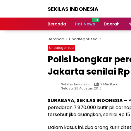
Langsung
SEKILAS INDONESIA
ke
konten
Berita
Terkini,
Beranda
Hot News
Daerah
N
Breaking
News,
Beranda
Uncategorized
Latest
World,
Uncategorized
Headlines,
Polisi bongkar pe
News
Today
Jakarta senilai Rp 
Sekilas Indonesia
2 Min Baca
Selasa, 28 Agustus 2018
SURABAYA, SEKILAS INDONESIA
–
P
peredaran 7.870.000 butir pil carnop
tersebut jika diuangkan, senilai Rp 15 
Dalam kasus ini, dua orang kurir di