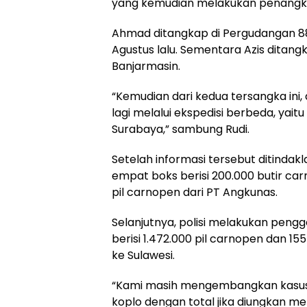
yang kemudian melakukan penangk
Ahmad ditangkap di Pergudangan 88
Agustus lalu. Sementara Azis ditangk
Banjarmasin.
“Kemudian dari kedua tersangka ini,
lagi melalui ekspedisi berbeda, yait
Surabaya,” sambung Rudi.
Setelah informasi tersebut ditindakla
empat boks berisi 200.000 butir carn
pil carnopen dari PT Angkunas.
Selanjutnya, polisi melakukan pen
berisi 1.472.000 pil carnopen dan 155
ke Sulawesi.
“Kami masih mengembangkan kasus ini
koplo dengan total jika diungkan men