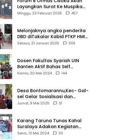
Forum 8 Ormas Cisoka Akan
Layangkan Surat Ke Muspika
Atas Adanya Kantor Matel di
Minggu, 23 Februari 2025
457
Cisoka
Melonjaknya angka penderita
DBD diTakalar Kabid PTKP HMI
Cab.Takalar angkat bicara
Selasa, 21 Januari 2025
308
Dosen Fakultas Syariah UIN
Banten Aktif Bahas Self
Declare Halal dalam Forum
Kamis, 30 Mei 2024
144
Ijtima Ulama MUI
Desa Bontomarannu,Kec- Gal-
sel Gelar Sosialisasi dan
Bimtek Pemutakhiran Data ID
Jumat, 9 Mei 2025
31
Karang Taruna Tunas Kahal
Suralaya Adakan Kegiatan
Bansos Terhadap Kaum
Senin, 13 Mei 2024
30
Dhuafa dan Anak Yatim-Piatu