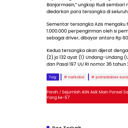
Banjarmasin,” ungkap Rudi sembari 
diedarkan para tersangka di seluruh
Sementar tersangka Azis mengaku 
1.000.000 perpengiriman oleh si pe
sebagai driver, dibayar antara Rp 
Kedua tersangka akan dijerat dengan P
(2) jo 132 ayat (1) Undang-Undang (
dan Pasal 197 UU RI nomor 36 tahu
Tag:
narkoba
polrestabes sur
Parah..! Sejumlah ASN Asik Main Ponsel
Yang ke-57