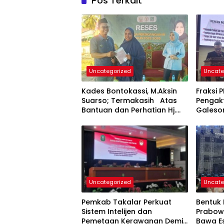
Pos Terkait
Uncategorized
Uncate
Kades Bontokassi, M.Aksin
Fraksi 
Suarso; Termakasih Atas
Pengak
Bantuan dan Perhatian Hj.
Galeso
Fadilah Fahriana Untuk
Layana
Warganya
Masyar
Uncategorized
Uncate
Pemkab Takalar Perkuat
Bentuk 
Sistem Intelijen dan
Prabow
Pemetaan Kerawanan Demi
Bawa E