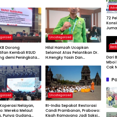
Adve
72 P
Konsi
Jumat
Gera
gorized
Uncategorized
Nyat
Wuju
Beri
PKB Dorong
Hilal Hamzah Ucapkan
Jene
tifan Kembali RSUD
Selamat Atas Pelantikan Dr.
Baha
Dari 
ng demi Peningkatan
H.Hengky Yasin Dan
Ling
Mboi 
n Kesehatan
Hj.Fadilah Fahriana, Ketua
ASRI
Cak N
akat
DPC PKB Takalar dan Ketua
Prab
DPW PB Prov- Sulsel
Ungk
Po
Makn
Kepe
an : B
gorized
Uncategorized
Cinta
& Gu
Koperasi Nelayan,
RI-India Sepakat Restorasi
Akal 
o: Mereka Melaut
Candi Prambanan, Prabowo:
s, Punya Gudang
Kisah Ramayana Jadi Saksi