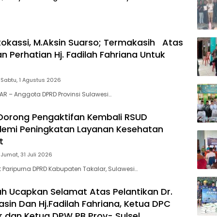
in
Kedekatan Kedua Negara
okassi, M.Aksin Suarso; Termakasih Atas
n Perhatian Hj. Fadilah Fahriana Untuk
Sabtu, 1 Agustus 2026
LAR – Anggota DPRD Provinsi Sulawesi…
 Dorong Pengaktifan Kembali RSUD
demi Peningkatan Layanan Kesehatan
t
Jumat, 31 Juli 2026
 Paripurna DPRD Kabupaten Takalar, Sulawesi…
ah Ucapkan Selamat Atas Pelantikan Dr.
asin Dan Hj.Fadilah Fahriana, Ketua DPC
r dan Ketua DPW PB Prov- Sulsel