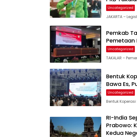
Uncategorized
JAKARTA – Legis
Pemkab Tak
Pemetaan 
Uncategorized
TAKALAR – Peme
Bentuk Kop
Bawa Es, P
Uncategorized
Bentuk Koperasi
RI-India S
Prabowo: K
Kedua Neg