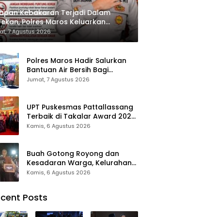
apan Kebakaran Terjadi Dalam
ekan, Polres Maros Keluarkan
bauan kepada Masyarakat
t, 7 Agustus 2026
Polres Maros Hadir Salurkan
Bantuan Air Bersih Bagi
Masyarakat Terdampak Krisis
Jumat, 7 Agustus 2026
Air Bersih Di Maros
UPT Puskesmas Pattallassang
Terbaik di Takalar Award 2026,
Bukti Komitmen Hadirkan
Kamis, 6 Agustus 2026
Pelayanan Kesehatan
Berkualitas
Buah Gotong Royong dan
Kesadaran Warga, Kelurahan
Patte’ne Menjadi Bintang
Kamis, 6 Agustus 2026
Takalar Award 2026
cent Posts