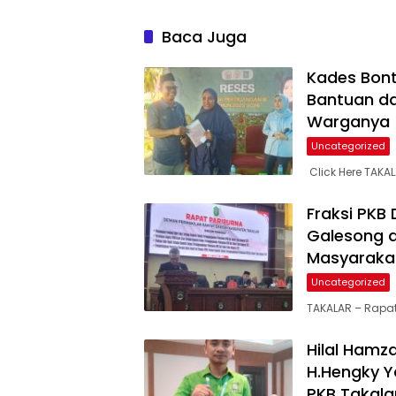
Keamanan Daerah
Pending
Baca Juga
Kades Bont
Bantuan da
Warganya
Uncategorized
Click Here TAKA
Fraksi PKB
Galesong 
Masyaraka
Uncategorized
TAKALAR – Rapat
Hilal Hamz
H.Hengky Y
PKB Takala