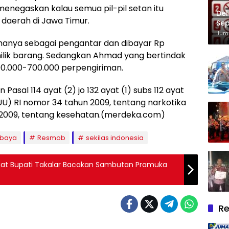
menegaskan kalau semua pil-pil setan itu
Del
 daerah di Jawa Timur.
Sep
Im
Juma
hanya sebagai pengantar dan dibayar Rp
milik barang. Sedangkan Ahmad yang bertindak
600.000-700.000 perpengiriman.
asal 114 ayat (2) jo 132 ayat (1) subs 112 ayat
UU) RI nomor 34 tahun 2009, tentang narkotika
n 2009, tentang kesehatan.(merdeka.com)
abaya
Resmob
sekilas indonesia
 Saat Bupati Takalar Bacakan Sambutan Pramuka
Re