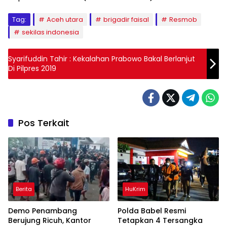
Tag:
Aceh utara
brigadir faisal
Resmob
sekilas indonesia
Syarifuddin Tahir : Kekalahan Prabowo Bakal Berlanjut
Di Pilpres 2019
Pos Terkait
Berita
HuKrim
Demo Penambang
Polda Babel Resmi
Berujung Ricuh, Kantor
Tetapkan 4 Tersangka