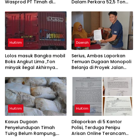
Wasprod PT Timah di
Dalam Perkara 52,5 Ton
Belitung Timur Terbakar
Pasir Timah Ilegal Di
Belitung
HuKrim
Daerah
Lolos masuk Bangka mobil
Serius, Ambas Laporkan
Boks Angkut Lima ,Ton
‎Temuan Dugaan Monopoli
minyak ilegal Akhirnya
Belanja di Proyek Jalan
Diamankan Polisi
Bang Andra 2026
HuKrim
HuKrim
Kasus Dugaan
Dilaporkan di 5 Kantor
Penyelundupan Timah
Polisi, Terduga Penipu
Tuing Belum Rampung,
Arisan Online Terancam