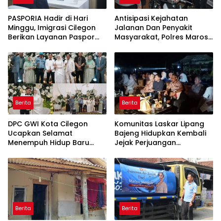
PASPORIA Hadir di Hari
Antisipasi Kejahatan
Minggu, Imigrasi Cilegon
Jalanan Dan Penyakit
Berikan Layanan Paspor
Masyarakat, Polres Maros
Sekaligus Cek Kesehatan
Gelar Razia Operasi Cipta
Gratis
Kondusif
Berita
Berita
DPC GWI Kota Cilegon
Komunitas Laskar Lipang
Ucapkan Selamat
Bajeng Hidupkan Kembali
Menempuh Hidup Baru
Jejak Perjuangan
untuk Hana Novia dan
Ranggong Daeng Romo,
Tuanku Ihza Kemalsya
Wabup Takalar: Apresiasi
Damanik
Bahwa Sejarah Adalah
Warisan yang Tak Ternilai”.
Berita
Berita