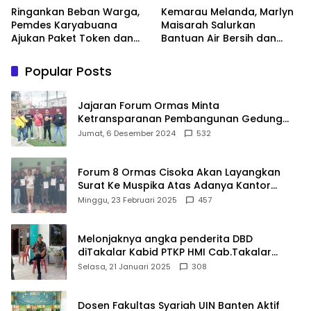
Ringankan Beban Warga,
Kemarau Melanda, Marlyn
Pemdes Karyabuana
Maisarah Salurkan
Ajukan Paket Token dan
Bantuan Air Bersih dan
Penurunan Daya Listrik ke
Toren untuk Warga
PLN
Babakan Madang
Popular Posts
Jajaran Forum Ormas Minta
Ketransparanan Pembangunan Gedung
Damkar Di Kecamatan Cisoka
Jumat, 6 Desember 2024
532
Forum 8 Ormas Cisoka Akan Layangkan
Surat Ke Muspika Atas Adanya Kantor
Matel di Cisoka
Minggu, 23 Februari 2025
457
Melonjaknya angka penderita DBD
diTakalar Kabid PTKP HMI Cab.Takalar
angkat bicara
Selasa, 21 Januari 2025
308
Dosen Fakultas Syariah UIN Banten Aktif