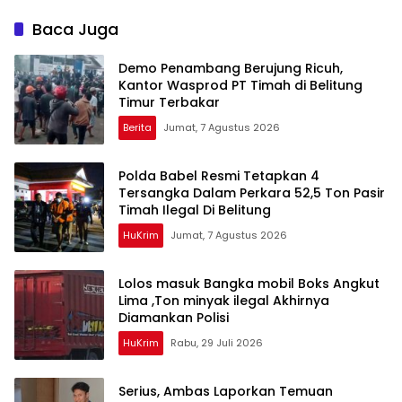
Nama Akbar Kuday Muncul
Hukuman 4 Tahun Penjara
Dalam Informasi
denda Rp.500 Juta
Baca Juga
Penyidikan
Demo Penambang Berujung Ricuh,
Kantor Wasprod PT Timah di Belitung
Timur Terbakar
Berita
Jumat, 7 Agustus 2026
Polda Babel Resmi Tetapkan 4
Tersangka Dalam Perkara 52,5 Ton Pasir
Timah Ilegal Di Belitung
HuKrim
Jumat, 7 Agustus 2026
Lolos masuk Bangka mobil Boks Angkut
Lima ,Ton minyak ilegal Akhirnya
Diamankan Polisi
HuKrim
Rabu, 29 Juli 2026
Serius, Ambas Laporkan ‎Temuan