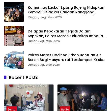
Komunitas Laskar Lipang Bajeng Hidupkan
Kembali Jejak Perjuangan Ranggong
Daeng Romo, Wabup Takalar: Apresiasi
Minggu, 9 Agustus 2026
Bahwa Sejarah Adalah Warisan yang Tak
Ternilai”.
Delapan Kebakaran Terjadi Dalam
Sepekan, Polres Maros Keluarkan Imbauan
kepada Masyarakat
Jumat, 7 Agustus 2026
Polres Maros Hadir Salurkan Bantuan Air
Bersih Bagi Masyarakat Terdampak Krisis
Air Bersih Di Maros
Jumat, 7 Agustus 2026
Recent Posts
Berita
Berita