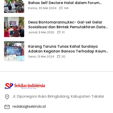
Bahas Self Declare Halal dalam Forum
Ijtima Ulama MUI
Kamis, 30 Mei 2024
144
Desa Bontomarannu,Kec- Gal-sel Gelar
Sosialisasi dan Bimtek Pemutakhiran Data
ID
Jumat, 9 Mei 2025
31
Karang Taruna Tunas Kahal Suralaya
Adakan Kegiatan Bansos Terhadap Kaum
Dhuafa dan Anak Yatim-Piatu
Senin, 13 Mei 2024
30
Jl. Diponegoro Ruko Biringbalang, Kabupaten Takalar
redaksi@sekindo.id