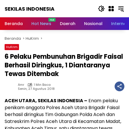
Langsung
SEKILAS INDONESIA
ke
konten
Berita
Terkini,
Beranda
Hot News
Daerah
Nasional
Internas
Breaking
News,
Beranda
HuKrim
Latest
World,
HuKrim
Headlines,
6 Pelaku Pembunuhan Brigadir Faisal
News
Today
Berhasil Diringkus, 1 Diantaranya
Tewas Ditembak
Amr
1 Min Baca
Senin, 27 Agustus 2018
ACEH UTARA, SEKILAS INDONESIA –
Enam pelaku
penikam anggota Polres Aceh Utara Brigadir Faisal
berhasil diringkus Tim Gabungan Polda Aceh dan
Satreskrim Polres Aceh Utara di Kecamatan Madat,
Kabupaten Aceh Timur, satu diantaranya tewas