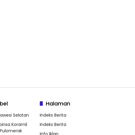
bel
Halaman
lawesi Selatan
Indeks Berita
binsa Koramil
Indeks Berita
Pulomerak
Info Iklan