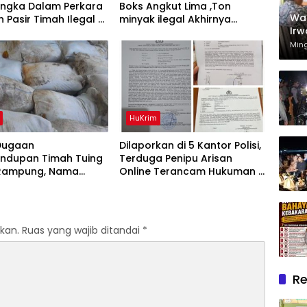
angka Dalam Perkara
Boks Angkut Lima ,Ton
Wak
n Pasir Timah Ilegal Di
minyak ilegal Akhirnya
Irw
g
Diamankan Polisi
Rum
Min
Mel
Dh
HuKrim
Dugaan
Dilaporkan di 5 Kantor Polisi,
undupan Timah Tuing
Terduga Penipu Arisan
Rampung, Nama
Online Terancam Hukuman 4
Kuday Muncul Dalam
Tahun Penjara denda Rp.500
si Penyidikan
Juta
kan.
Ruas yang wajib ditandai
*
Re