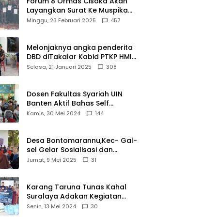
Forum 8 Ormas Cisoka Akan
Bahwa
Layangkan Surat Ke Muspika
Sejarah
Atas Adanya Kantor Matel di
Minggu, 23 Februari 2025
457
Adalah
Cisoka
Warisan
yang Tak
Melonjaknya angka penderita
Ternilai”.
DBD diTakalar Kabid PTKP HMI
Cab.Takalar angkat bicara
Selasa, 21 Januari 2025
308
Dosen Fakultas Syariah UIN
Banten Aktif Bahas Self
Declare Halal dalam Forum
Kamis, 30 Mei 2024
144
Ijtima Ulama MUI
Desa Bontomarannu,Kec- Gal-
sel Gelar Sosialisasi dan
Bimtek Pemutakhiran Data ID
Jumat, 9 Mei 2025
31
Karang Taruna Tunas Kahal
Suralaya Adakan Kegiatan
Bansos Terhadap Kaum
Senin, 13 Mei 2024
30
Dhuafa dan Anak Yatim-Piatu