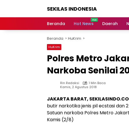
Langsung
SEKILAS INDONESIA
ke
konten
Berita
Terkini,
Beranda
Hot News
Daerah
N
Breaking
News,
Beranda
HuKrim
Latest
World,
HuKrim
Headlines,
Polres Metro Jak
News
Today
Narkoba Senilai 20
Rin Redaksi
1 Min Baca
Kamis, 2 Agustus 2018
JAKARTA BARAT, SEKILASINDO.C
butir narkotika jenis pil ecstasi dan
Satuan narkoba Polres Metro Jakart
Kamis (2/8)