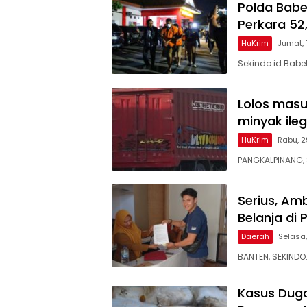
Polda Babe
Perkara 52,
HuKrim
Jumat,
Sekindo.id Babe
Lolos masu
minyak ileg
HuKrim
Rabu, 2
PANGKALPINANG, 
Serius, Am
Belanja di
Daerah
Selasa,
BANTEN, SEKINDO
Kasus Dug