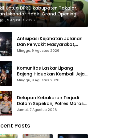
il Ketua DPRD kabupaten Takalar,
an Iskandar Hadiri Grand Opening
ah sehat Pertama di Takalar,
ggu, 9 Agustus 2026
ayani Terapis Gratis untuk Pasien
uafa dan umum.
Antisipasi Kejahatan Jalanan
Dan Penyakit Masyarakat,
Polres Maros Gelar Razia
Minggu, 9 Agustus 2026
Operasi Cipta Kondusif
Komunitas Laskar Lipang
Bajeng Hidupkan Kembali Jejak
Perjuangan Ranggong Daeng
Minggu, 9 Agustus 2026
Romo, Wabup Takalar:
Apresiasi Bahwa Sejarah
Adalah Warisan yang Tak
Delapan Kebakaran Terjadi
Ternilai”.
Dalam Sepekan, Polres Maros
Keluarkan Imbauan kepada
Jumat, 7 Agustus 2026
Masyarakat
cent Posts