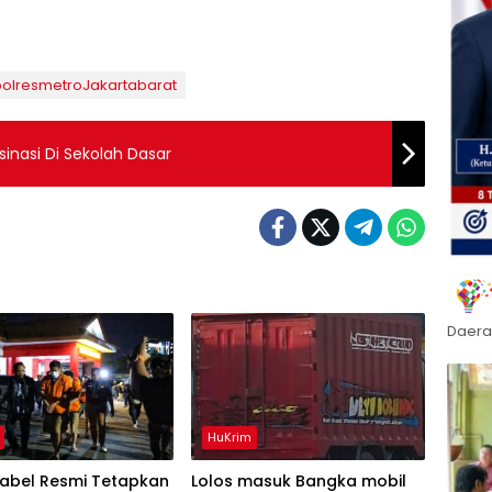
polresmetroJakartabarat
nasi Di Sekolah Dasar
Daera
HuKrim
Babel Resmi Tetapkan
Lolos masuk Bangka mobil