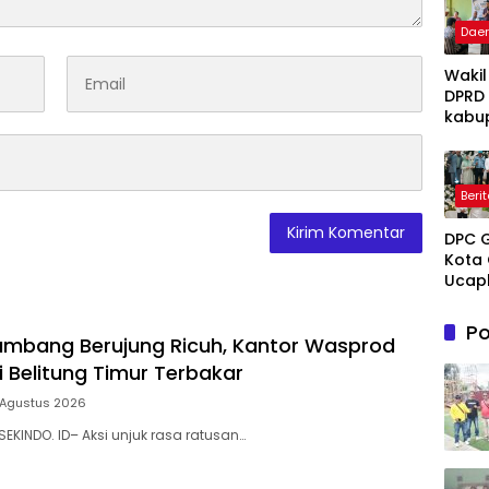
Dae
Wakil
DPRD
kabu
Takal
Irwan
Iskan
Beri
Hadir
Open
DPC 
Ruma
Kota 
Perta
Ucap
Takal
Sela
Melay
Mene
Terap
Po
Hidup
mbang Berujung Ricuh, Kantor Wasprod
Grati
untu
Pasie
i Belitung Timur Terbakar
Novi
Dhua
Tuank
 Agustus 2026
umum
Kema
SEKINDO. ID– Aksi unjuk rasa ratusan…
Dama