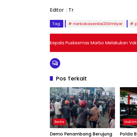
Editor : Tr
Tag:
narkobasenilai200milyar
Kepala Puskesmas Marbo Melakukan Vaksi
Pos Terkait
Berita
HuKrim
Demo Penambang Berujung
Polda 