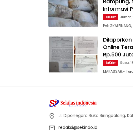
Rampung, 
Informasi 
HuKrim
Jumat, 
PANGKALPINANG,
Dilaporkan 
Online Te
Rp.500 Jut
HuKrim
Rabu, 1
MAKASSAR,- Terd
Jl. Diponegoro Ruko Biringbalang, K
redaksi@sekindo.id