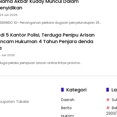
Nama Akbar Kuday Muncul Dalam
Penyidikan
24 Juli 2026
 SEKINDO. ID– Penanganan perkara dugaan penyelundupan 25…
di 5 Kantor Polisi, Terduga Penipu Arisan
rancam Hukuman 4 Tahun Penjara denda
a
5 Juli 2026
uga pelaku penipuan arisan online lintas provinsi…
Kategori
La
Daerah
Su
abupaten Takalar
Berita
Ba
2303/
HuKrim