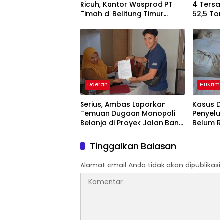
Ricuh, Kantor Wasprod PT
4 Ters
Timah di Belitung Timur
52,5 To
Terbakar
Belitun
Daerah
HuKrim
Serius, Ambas Laporkan
Kasus 
‎Temuan Dugaan Monopoli
Penyel
Belanja di Proyek Jalan Bang
Belum 
Andra 2026
Akbar 
Informa
Tinggalkan Balasan
Alamat email Anda tidak akan dipublikasi