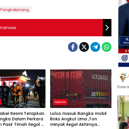
sPangkalpinang
Drainase
Daera
HuKrim
Babel Resmi Tetapkan
Lolos masuk Bangka mobil
angka Dalam Perkara
Boks Angkut Lima ,Ton
n Pasir Timah Ilegal Di
minyak ilegal Akhirnya