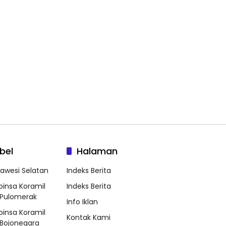
bel
Halaman
lawesi Selatan
Indeks Berita
binsa Koramil
Indeks Berita
Pulomerak
Info Iklan
binsa Koramil
Kontak Kami
Bojonegara