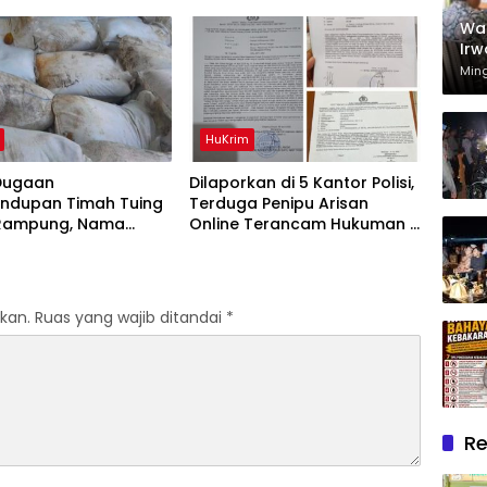
g
Diamankan Polisi
Wak
Irw
Rum
Min
Mel
Dh
HuKrim
Dugaan
Dilaporkan di 5 Kantor Polisi,
undupan Timah Tuing
Terduga Penipu Arisan
Rampung, Nama
Online Terancam Hukuman 4
Kuday Muncul Dalam
Tahun Penjara denda Rp.500
si Penyidikan
Juta
kan.
Ruas yang wajib ditandai
*
Re