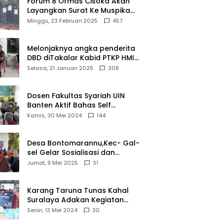
Forum 8 Ormas Cisoka Akan
Bahwa
Layangkan Surat Ke Muspika
Sejarah
Atas Adanya Kantor Matel di
Minggu, 23 Februari 2025
457
Adalah
Cisoka
Warisan
yang Tak
Melonjaknya angka penderita
Ternilai”.
DBD diTakalar Kabid PTKP HMI
Cab.Takalar angkat bicara
Selasa, 21 Januari 2025
308
Dosen Fakultas Syariah UIN
Banten Aktif Bahas Self
Declare Halal dalam Forum
Kamis, 30 Mei 2024
144
Ijtima Ulama MUI
Desa Bontomarannu,Kec- Gal-
sel Gelar Sosialisasi dan
Bimtek Pemutakhiran Data ID
Jumat, 9 Mei 2025
31
Karang Taruna Tunas Kahal
Suralaya Adakan Kegiatan
Bansos Terhadap Kaum
Senin, 13 Mei 2024
30
Dhuafa dan Anak Yatim-Piatu