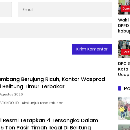
Dae
Wakil
DPRD
kabu
Takal
Irwan
Iskan
Beri
Hadir
Open
DPC 
Ruma
Kota 
Perta
Ucap
Takal
mbang Berujung Ricuh, Kantor Wasprod
Sela
Melay
Mene
i Belitung Timur Terbakar
Terap
Po
Hidup
Grati
 Agustus 2026
untu
Pasie
Novi
Dhua
SEKINDO. ID– Aksi unjuk rasa ratusan…
Tuank
umum
Kema
Dama
l Resmi Tetapkan 4 Tersangka Dalam
5 Ton Pasir Timah Ilegal Di Belitung