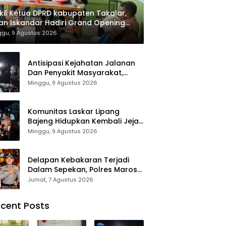
il Ketua DPRD kabupaten Takalar,
an Iskandar Hadiri Grand Opening
ah sehat Pertama di Takalar,
ggu, 9 Agustus 2026
ayani Terapis Gratis untuk Pasien
uafa dan umum.
Antisipasi Kejahatan Jalanan
Dan Penyakit Masyarakat,
Polres Maros Gelar Razia
Minggu, 9 Agustus 2026
Operasi Cipta Kondusif
Komunitas Laskar Lipang
Bajeng Hidupkan Kembali Jejak
Perjuangan Ranggong Daeng
Minggu, 9 Agustus 2026
Romo, Wabup Takalar:
Apresiasi Bahwa Sejarah
Adalah Warisan yang Tak
Delapan Kebakaran Terjadi
Ternilai”.
Dalam Sepekan, Polres Maros
Keluarkan Imbauan kepada
Jumat, 7 Agustus 2026
Masyarakat
cent Posts