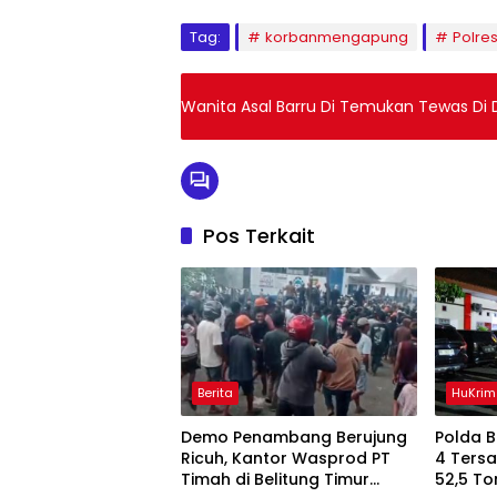
Tag:
korbanmengapung
Polre
Wanita Asal Barru Di Temukan Tewas Di 
Pos Terkait
Berita
HuKrim
Demo Penambang Berujung
Polda 
Ricuh, Kantor Wasprod PT
4 Ters
Timah di Belitung Timur
52,5 To