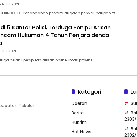
24 Juli 2026
 SEKINDO. ID– Penanganan perkara dugaan penyelundupan 25…
di 5 Kantor Polisi, Terduga Penipu Arisan
rancam Hukuman 4 Tahun Penjara denda
a
5 Juli 2026
uga pelaku penipuan arisan online lintas provinsi…
Kategori
La
Daerah
Su
abupaten Takalar
Berita
Ba
2303/
HuKrim
Ba
Hot News
2302/