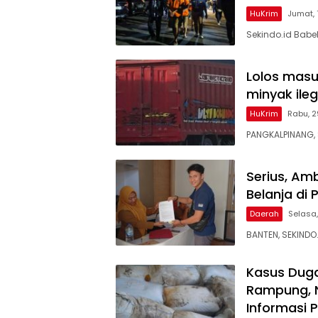
HuKrim
Jumat,
Sekindo.id Babe
Lolos masu
minyak ileg
HuKrim
Rabu, 2
PANGKALPINANG, 
Serius, Am
Belanja di
Daerah
Selasa,
BANTEN, SEKINDO
Kasus Dug
Rampung, 
Informasi 