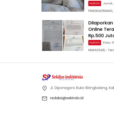
HuKrim
Jumat, 
PANGKALPINANG,
Dilaporkan 
Online Te
Rp.500 Jut
HuKrim
Rabu, 1
MAKASSAR,- Terd
Jl. Diponegoro Ruko Biringbalang, K
redaksi@sekindo.id