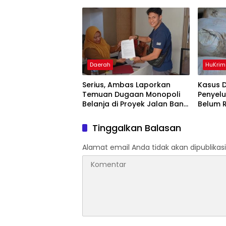
Terbakar
Belitun
Daerah
HuKrim
Serius, Ambas Laporkan
Kasus 
‎Temuan Dugaan Monopoli
Penyel
Belanja di Proyek Jalan Bang
Belum 
Andra 2026
Akbar 
Informa
Tinggalkan Balasan
Alamat email Anda tidak akan dipublikasi