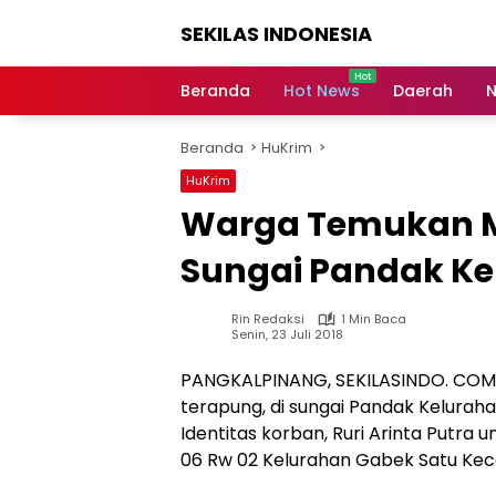
Langsung
SEKILAS INDONESIA
ke
konten
Berita
Terkini,
Beranda
Hot News
Daerah
N
Breaking
News,
Beranda
HuKrim
Latest
World,
HuKrim
Headlines,
Warga Temukan M
News
Today
Sungai Pandak Ke
Rin Redaksi
1 Min Baca
Senin, 23 Juli 2018
PANGKALPINANG, SEKILASINDO. COM-
terapung, di sungai Pandak Kelurah
Identitas korban, Ruri Arinta Putra 
06 Rw 02 Kelurahan Gabek Satu Ke