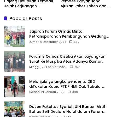
Bajeng Hidupkan Kembali
Pemdes Karyabuana
Jejak Perjuangan
Ajukan Paket Token dan
Ranggong Daeng Romo,
Penurunan Daya Listrik ke
Wabup Takalar: Apresiasi
PLN
Popular Posts
Bahwa Sejarah Adalah
Warisan yang Tak Ternilai”.
Jajaran Forum Ormas Minta
Ketransparanan Pembangunan Gedung
Damkar Di Kecamatan Cisoka
Jumat, 6 Desember 2024
532
Forum 8 Ormas Cisoka Akan Layangkan
Surat Ke Muspika Atas Adanya Kantor
Matel di Cisoka
Minggu, 23 Februari 2025
457
Melonjaknya angka penderita DBD
diTakalar Kabid PTKP HMI Cab.Takalar
angkat bicara
Selasa, 21 Januari 2025
308
Dosen Fakultas Syariah UIN Banten Aktif
Bahas Self Declare Halal dalam Forum
Ijtima Ulama MUI
Kamis, 30 Mei 2024
144