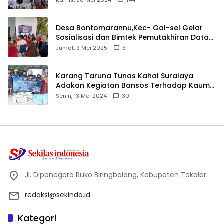
Desa Bontomarannu,Kec- Gal-sel Gelar
Sosialisasi dan Bimtek Pemutakhiran Data
ID
Jumat, 9 Mei 2025
31
Karang Taruna Tunas Kahal Suralaya
Adakan Kegiatan Bansos Terhadap Kaum
Dhuafa dan Anak Yatim-Piatu
Senin, 13 Mei 2024
30
Jl. Diponegoro Ruko Biringbalang, Kabupaten Takalar
redaksi@sekindo.id
Kategori