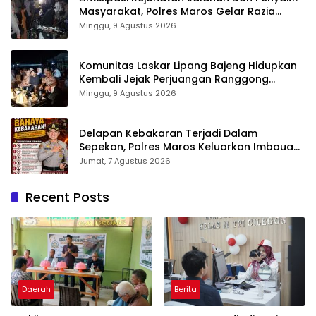
Masyarakat, Polres Maros Gelar Razia
Operasi Cipta Kondusif
Minggu, 9 Agustus 2026
Komunitas Laskar Lipang Bajeng Hidupkan
Kembali Jejak Perjuangan Ranggong
Daeng Romo, Wabup Takalar: Apresiasi
Minggu, 9 Agustus 2026
Bahwa Sejarah Adalah Warisan yang Tak
Ternilai”.
Delapan Kebakaran Terjadi Dalam
Sepekan, Polres Maros Keluarkan Imbauan
kepada Masyarakat
Jumat, 7 Agustus 2026
Recent Posts
Daerah
Berita