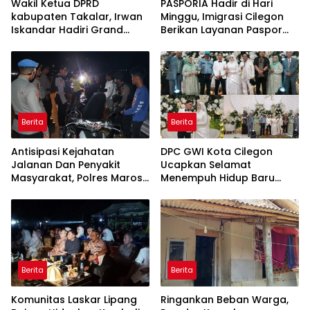
Wakil Ketua DPRD
PASPORIA Hadir di Hari
kabupaten Takalar, Irwan
Minggu, Imigrasi Cilegon
Iskandar Hadiri Grand
Berikan Layanan Paspor
Opening Rumah sehat
Sekaligus Cek Kesehatan
Pertama di Takalar,
Gratis
Melayani Terapis Gratis
untuk Pasien Dhuafa dan
umum.
Berita
Berita
Antisipasi Kejahatan
DPC GWI Kota Cilegon
Jalanan Dan Penyakit
Ucapkan Selamat
Masyarakat, Polres Maros
Menempuh Hidup Baru
Gelar Razia Operasi Cipta
untuk Hana Novia dan
Kondusif
Tuanku Ihza Kemalsya
Damanik
Berita
Berita
Komunitas Laskar Lipang
Ringankan Beban Warga,