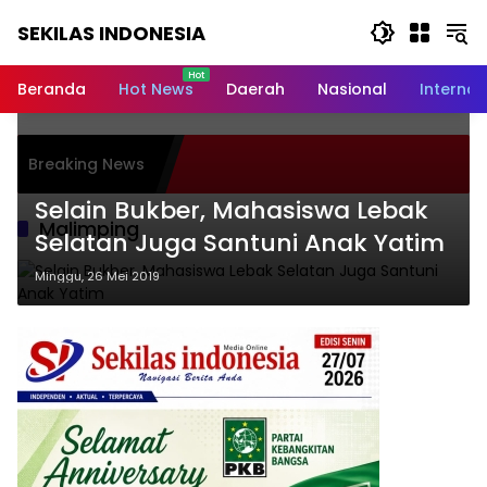
Langsung
SEKILAS INDONESIA
ke
konten
Berita
Terkini,
Beranda
Hot News
Daerah
Nasional
Internas
Breaking
News,
Latest
Wakil 
Breaking News
World,
Irwan 
Rumah 
Headlines,
Selain Bukber, Mahasiswa Lebak
Melaya
News
Malimping
Dhuaf
Selatan Juga Santuni Anak Yatim
Today
Minggu, 26 Mei 2019