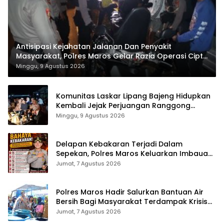
Antisipasi Kejahatan Jalanan Dan Penyakit
Masyarakat, Polres Maros Gelar Razia Operasi Cipta
Kondusif
Minggu, 9 Agustus 2026
Komunitas Laskar Lipang Bajeng Hidupkan
Kembali Jejak Perjuangan Ranggong
Daeng Romo, Wabup Takalar: Apresiasi
Minggu, 9 Agustus 2026
Bahwa Sejarah Adalah Warisan yang Tak
Ternilai”.
Delapan Kebakaran Terjadi Dalam
Sepekan, Polres Maros Keluarkan Imbauan
kepada Masyarakat
Jumat, 7 Agustus 2026
Polres Maros Hadir Salurkan Bantuan Air
Bersih Bagi Masyarakat Terdampak Krisis
Air Bersih Di Maros
Jumat, 7 Agustus 2026