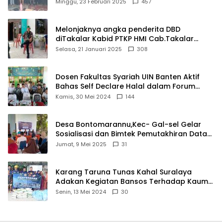
Matel di Cisoka
Minggu, 23 Februari 2025
457
Melonjaknya angka penderita DBD
diTakalar Kabid PTKP HMI Cab.Takalar
angkat bicara
Selasa, 21 Januari 2025
308
Dosen Fakultas Syariah UIN Banten Aktif
Bahas Self Declare Halal dalam Forum
Ijtima Ulama MUI
Kamis, 30 Mei 2024
144
Desa Bontomarannu,Kec- Gal-sel Gelar
Sosialisasi dan Bimtek Pemutakhiran Data
ID
Jumat, 9 Mei 2025
31
Karang Taruna Tunas Kahal Suralaya
Adakan Kegiatan Bansos Terhadap Kaum
Dhuafa dan Anak Yatim-Piatu
Senin, 13 Mei 2024
30