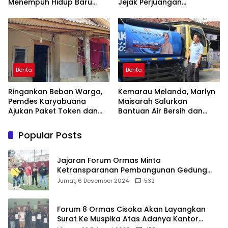
Menempuh Hidup Baru
Jejak Perjuangan
untuk Hana Novia dan
Ranggong Daeng Romo,
Tuanku Ihza Kemalsya
Wabup Takalar: Apresiasi
Damanik
Bahwa Sejarah Adalah
Warisan yang Tak Ternilai”.
Berita
Berita
Ringankan Beban Warga,
Kemarau Melanda, Marlyn
Pemdes Karyabuana
Maisarah Salurkan
Ajukan Paket Token dan
Bantuan Air Bersih dan
Penurunan Daya Listrik ke
Toren untuk Warga
PLN
Babakan Madang
Popular Posts
Jajaran Forum Ormas Minta
Ketransparanan Pembangunan Gedung
Damkar Di Kecamatan Cisoka
Jumat, 6 Desember 2024
532
Forum 8 Ormas Cisoka Akan Layangkan
Surat Ke Muspika Atas Adanya Kantor