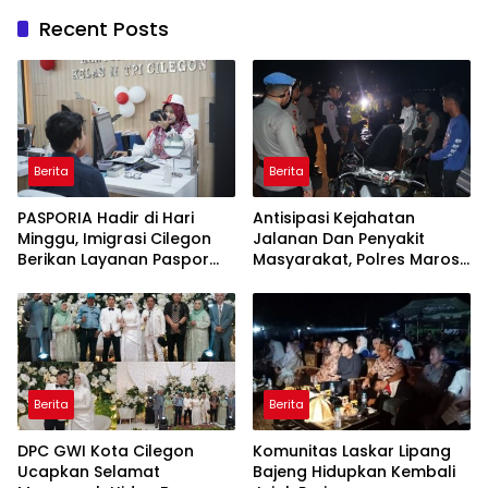
Recent Posts
Berita
Berita
PASPORIA Hadir di Hari
Antisipasi Kejahatan
Minggu, Imigrasi Cilegon
Jalanan Dan Penyakit
Berikan Layanan Paspor
Masyarakat, Polres Maros
Sekaligus Cek Kesehatan
Gelar Razia Operasi Cipta
Gratis
Kondusif
Berita
Berita
DPC GWI Kota Cilegon
Komunitas Laskar Lipang
Ucapkan Selamat
Bajeng Hidupkan Kembali