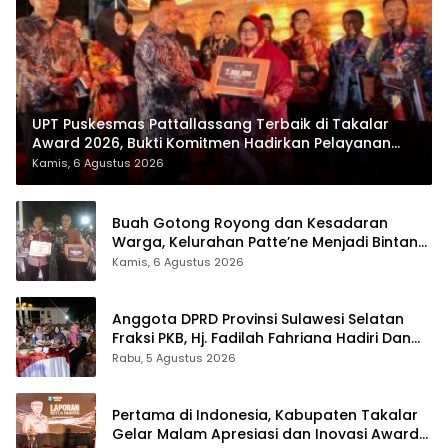
UPT Puskesmas Pattallassang Terbaik di Takalar
Award 2026, Bukti Komitmen Hadirkan Pelayanan
Kesehatan Berkualitas
Kamis, 6 Agustus 2026
Buah Gotong Royong dan Kesadaran
Warga, Kelurahan Patte’ne Menjadi Bintang
Takalar Award 2026
Kamis, 6 Agustus 2026
Anggota DPRD Provinsi Sulawesi Selatan
Fraksi PKB, Hj. Fadilah Fahriana Hadiri Dan
Beri Apresiasi : Takalar Menyalakan Lentera
Rabu, 5 Agustus 2026
Pengabdian Melalui Malam Apresiasi dan
Inovasi Award 2026
Pertama di Indonesia, Kabupaten Takalar
Gelar Malam Apresiasi dan Inovasi Award