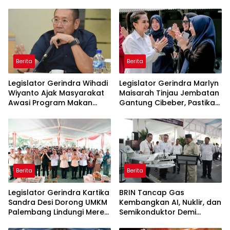
Berita
Berita
Legislator Gerindra Wihadi
Legislator Gerindra Marlyn
Wiyanto Ajak Masyarakat
Maisarah Tinjau Jembatan
Awasi Program Makan
Gantung Cibeber, Pastikan
Bergizi Gratis agar Tepat
Aspirasi Warga Terlaksana
Sasaran
Berita
Berita
Legislator Gerindra Kartika
BRIN Tancap Gas
Sandra Desi Dorong UMKM
Kembangkan AI, Nuklir, dan
Palembang Lindungi Merek
Semikonduktor Demi
Usaha
Dongkrak Ekonomi