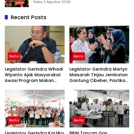
2026: Panggung Penghargaan bagi
Rabu, 5 Agustus 2026
Pelayan Publik Berprestasi
Recent Posts
Berita
Berita
Legislator Gerindra Wihadi
Legislator Gerindra Marlyn
Wiyanto Ajak Masyarakat
Maisarah Tinjau Jembatan
Awasi Program Makan
Gantung Cibeber, Pastikan
Bergizi Gratis agar Tepat
Aspirasi Warga Terlaksana
Sasaran
Berita
Berita
Legislator Gerindra Kartika
BRIN Tancap Gas