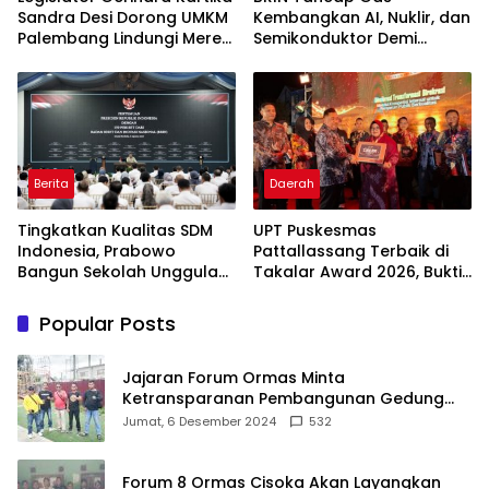
Sandra Desi Dorong UMKM
Kembangkan AI, Nuklir, dan
Palembang Lindungi Merek
Semikonduktor Demi
Usaha
Dongkrak Ekonomi
Indonesia
Berita
Daerah
Tingkatkan Kualitas SDM
UPT Puskesmas
Indonesia, Prabowo
Pattallassang Terbaik di
Bangun Sekolah Unggulan
Takalar Award 2026, Bukti
hingga Undang Universitas
Komitmen Hadirkan
Terbaik Dunia
Pelayanan Kesehatan
Popular Posts
Berkualitas
Jajaran Forum Ormas Minta
Ketransparanan Pembangunan Gedung
Damkar Di Kecamatan Cisoka
Jumat, 6 Desember 2024
532
Forum 8 Ormas Cisoka Akan Layangkan