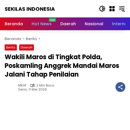
Langsung
SEKILAS INDONESIA
ke
konten
Berita
Terkini,
Beranda
Hot News
Daerah
Nasional
Internas
Breaking
News,
Beranda
Berita
Latest
World,
Berita
Daerah
Headlines,
Wakili Maros di Tingkat Polda,
News
Today
Poskamling Anggrek Mandai Maros
Jalani Tahap Penilaian
MKAF
2 Min Baca
Senin, 11 Mei 2026