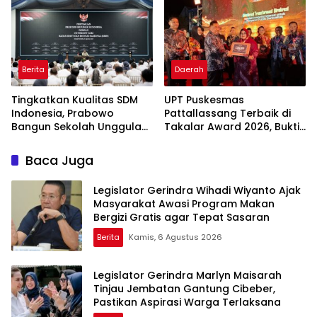
Indonesia
Berita
Daerah
Tingkatkan Kualitas SDM
UPT Puskesmas
Indonesia, Prabowo
Pattallassang Terbaik di
Bangun Sekolah Unggulan
Takalar Award 2026, Bukti
hingga Undang Universitas
Komitmen Hadirkan
Terbaik Dunia
Pelayanan Kesehatan
Baca Juga
Berkualitas
Legislator Gerindra Wihadi Wiyanto Ajak
Masyarakat Awasi Program Makan
Bergizi Gratis agar Tepat Sasaran
Berita
Kamis, 6 Agustus 2026
Legislator Gerindra Marlyn Maisarah
Tinjau Jembatan Gantung Cibeber,
Pastikan Aspirasi Warga Terlaksana