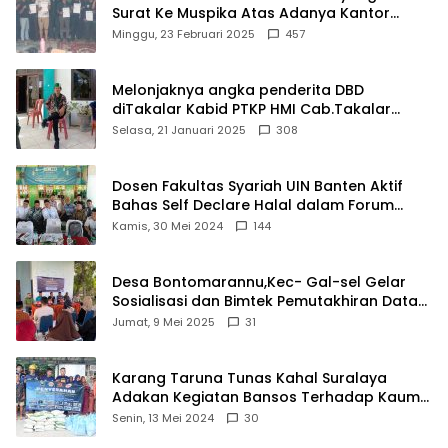
Surat Ke Muspika Atas Adanya Kantor
Matel di Cisoka
Minggu, 23 Februari 2025
457
Melonjaknya angka penderita DBD
diTakalar Kabid PTKP HMI Cab.Takalar
angkat bicara
Selasa, 21 Januari 2025
308
Dosen Fakultas Syariah UIN Banten Aktif
Bahas Self Declare Halal dalam Forum
Ijtima Ulama MUI
Kamis, 30 Mei 2024
144
Desa Bontomarannu,Kec- Gal-sel Gelar
Sosialisasi dan Bimtek Pemutakhiran Data
ID
Jumat, 9 Mei 2025
31
Karang Taruna Tunas Kahal Suralaya
Adakan Kegiatan Bansos Terhadap Kaum
Dhuafa dan Anak Yatim-Piatu
Senin, 13 Mei 2024
30