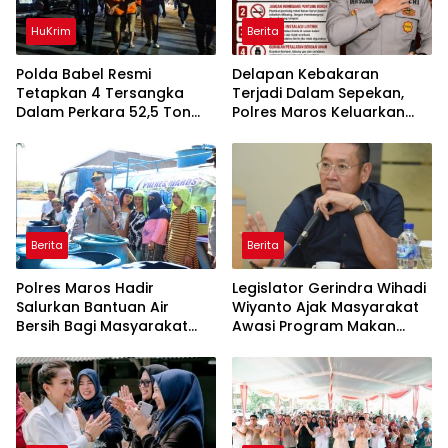
HuKrim
Berita
Polda Babel Resmi
Delapan Kebakaran
Tetapkan 4 Tersangka
Terjadi Dalam Sepekan,
Dalam Perkara 52,5 Ton
Polres Maros Keluarkan
Pasir Timah Ilegal Di
Imbauan kepada
Belitung
Masyarakat
Berita
Berita
Polres Maros Hadir
Legislator Gerindra Wihadi
Salurkan Bantuan Air
Wiyanto Ajak Masyarakat
Bersih Bagi Masyarakat
Awasi Program Makan
Terdampak Krisis Air Bersih
Bergizi Gratis agar Tepat
Di Maros
Sasaran