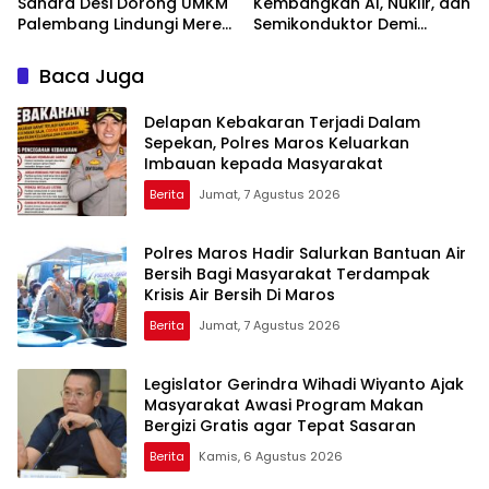
Sandra Desi Dorong UMKM
Kembangkan AI, Nuklir, dan
Palembang Lindungi Merek
Semikonduktor Demi
Usaha
Dongkrak Ekonomi
Indonesia
Baca Juga
Delapan Kebakaran Terjadi Dalam
Sepekan, Polres Maros Keluarkan
Imbauan kepada Masyarakat
Berita
Jumat, 7 Agustus 2026
Polres Maros Hadir Salurkan Bantuan Air
Bersih Bagi Masyarakat Terdampak
Krisis Air Bersih Di Maros
Berita
Jumat, 7 Agustus 2026
Legislator Gerindra Wihadi Wiyanto Ajak
Masyarakat Awasi Program Makan
Bergizi Gratis agar Tepat Sasaran
Berita
Kamis, 6 Agustus 2026