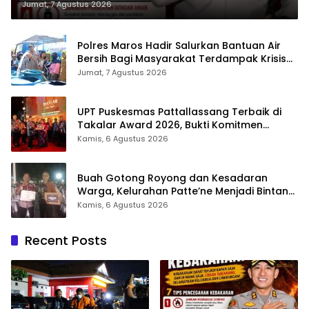
Jumat, 7 Agustus 2026
Polres Maros Hadir Salurkan Bantuan Air
Bersih Bagi Masyarakat Terdampak Krisis
Air Bersih Di Maros
Jumat, 7 Agustus 2026
UPT Puskesmas Pattallassang Terbaik di
Takalar Award 2026, Bukti Komitmen
Hadirkan Pelayanan Kesehatan Berkualitas
Kamis, 6 Agustus 2026
Buah Gotong Royong dan Kesadaran
Warga, Kelurahan Patte’ne Menjadi Bintang
Takalar Award 2026
Kamis, 6 Agustus 2026
Recent Posts