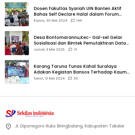
Dosen Fakultas Syariah UIN Banten Aktif
Bahas Self Declare Halal dalam Forum
Ijtima Ulama MUI
Kamis, 30 Mei 2024
144
Desa Bontomarannu,Kec- Gal-sel Gelar
Sosialisasi dan Bimtek Pemutakhiran Data
ID
Jumat, 9 Mei 2025
31
Karang Taruna Tunas Kahal Suralaya
Adakan Kegiatan Bansos Terhadap Kaum
Dhuafa dan Anak Yatim-Piatu
Senin, 13 Mei 2024
30
Jl. Diponegoro Ruko Biringbalang, Kabupaten Takalar