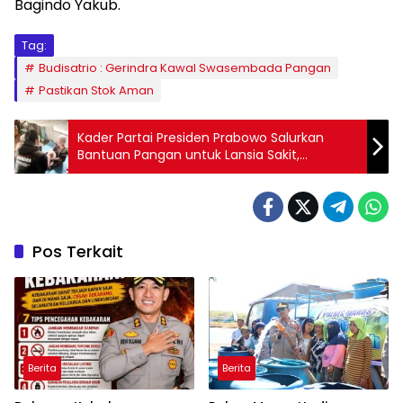
Bagindo Yakub.
Tag:
Budisatrio : Gerindra Kawal Swasembada Pangan
Pastikan Stok Aman
Kader Partai Presiden Prabowo Salurkan
Bantuan Pangan untuk Lansia Sakit,
Tegaskan Tak Boleh Ada Warga Berjuang
Sendirian
Pos Terkait
Berita
Berita