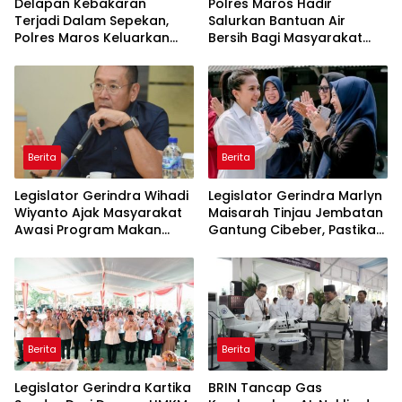
Delapan Kebakaran
Polres Maros Hadir
Terjadi Dalam Sepekan,
Salurkan Bantuan Air
Polres Maros Keluarkan
Bersih Bagi Masyarakat
Imbauan kepada
Terdampak Krisis Air Bersih
Masyarakat
Di Maros
Berita
Berita
Legislator Gerindra Wihadi
Legislator Gerindra Marlyn
Wiyanto Ajak Masyarakat
Maisarah Tinjau Jembatan
Awasi Program Makan
Gantung Cibeber, Pastikan
Bergizi Gratis agar Tepat
Aspirasi Warga Terlaksana
Sasaran
Berita
Berita
Legislator Gerindra Kartika
BRIN Tancap Gas