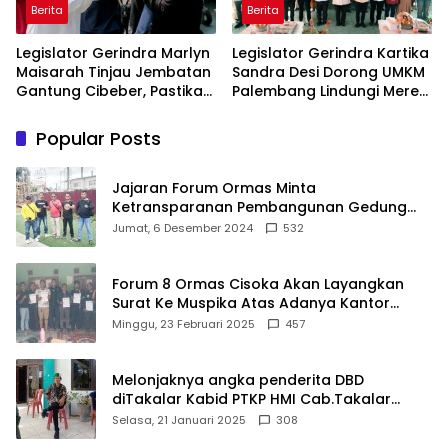
Berita
Berita
Legislator Gerindra Marlyn
Legislator Gerindra Kartika
Maisarah Tinjau Jembatan
Sandra Desi Dorong UMKM
Gantung Cibeber, Pastikan
Palembang Lindungi Merek
Aspirasi Warga Terlaksana
Usaha
Popular Posts
Jajaran Forum Ormas Minta
Ketransparanan Pembangunan Gedung
Damkar Di Kecamatan Cisoka
Jumat, 6 Desember 2024
532
Forum 8 Ormas Cisoka Akan Layangkan
Surat Ke Muspika Atas Adanya Kantor
Matel di Cisoka
Minggu, 23 Februari 2025
457
Melonjaknya angka penderita DBD
diTakalar Kabid PTKP HMI Cab.Takalar
angkat bicara
Selasa, 21 Januari 2025
308