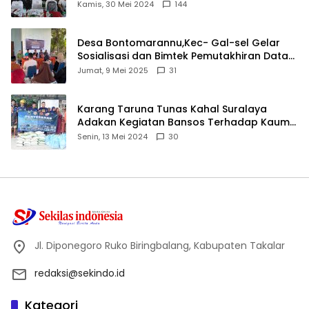
Ijtima Ulama MUI
Kamis, 30 Mei 2024
144
Desa Bontomarannu,Kec- Gal-sel Gelar
Sosialisasi dan Bimtek Pemutakhiran Data
ID
Jumat, 9 Mei 2025
31
Karang Taruna Tunas Kahal Suralaya
Adakan Kegiatan Bansos Terhadap Kaum
Dhuafa dan Anak Yatim-Piatu
Senin, 13 Mei 2024
30
Jl. Diponegoro Ruko Biringbalang, Kabupaten Takalar
redaksi@sekindo.id
Kategori