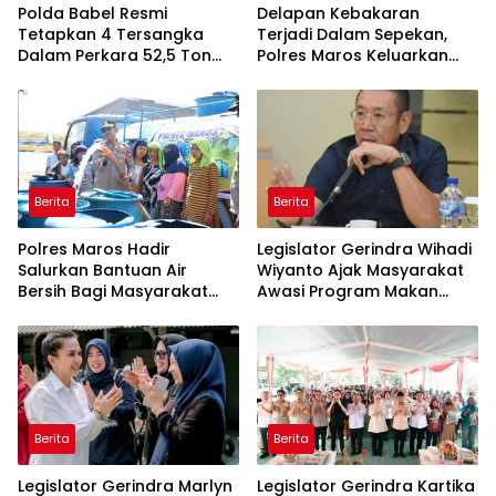
Polda Babel Resmi
Delapan Kebakaran
Tetapkan 4 Tersangka
Terjadi Dalam Sepekan,
Dalam Perkara 52,5 Ton
Polres Maros Keluarkan
Pasir Timah Ilegal Di
Imbauan kepada
Belitung
Masyarakat
Berita
Berita
Polres Maros Hadir
Legislator Gerindra Wihadi
Salurkan Bantuan Air
Wiyanto Ajak Masyarakat
Bersih Bagi Masyarakat
Awasi Program Makan
Terdampak Krisis Air Bersih
Bergizi Gratis agar Tepat
Di Maros
Sasaran
Berita
Berita
Legislator Gerindra Marlyn
Legislator Gerindra Kartika