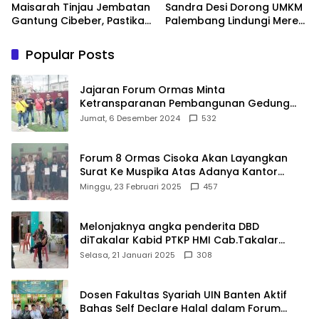
Maisarah Tinjau Jembatan
Sandra Desi Dorong UMKM
Gantung Cibeber, Pastikan
Palembang Lindungi Merek
Aspirasi Warga Terlaksana
Usaha
Popular Posts
Jajaran Forum Ormas Minta
Ketransparanan Pembangunan Gedung
Damkar Di Kecamatan Cisoka
Jumat, 6 Desember 2024
532
Forum 8 Ormas Cisoka Akan Layangkan
Surat Ke Muspika Atas Adanya Kantor
Matel di Cisoka
Minggu, 23 Februari 2025
457
Melonjaknya angka penderita DBD
diTakalar Kabid PTKP HMI Cab.Takalar
angkat bicara
Selasa, 21 Januari 2025
308
Dosen Fakultas Syariah UIN Banten Aktif
Bahas Self Declare Halal dalam Forum