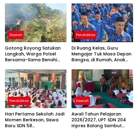
Berbasis
Technopreneurship
Daerah
Pendidikan
Gotong Royong Satukan
Di Ruang Kelas, Guru
Langkah, Warga Polsel
Mengajar Tuk Masa Depan
Bersama-Sama Benahi
Bangsa, di Rumah, Anak
Lapangan Pa’bundukang
Menunggu Gajinya yang
Sambut HUT RI ke-81
Belum Dibayar
Pendidikan
Daerah
Hari Pertama Sekolah Jadi
Awali Tahun Pelajaran
Momen Berkesan, Siswa
2026/2027, UPT SDN 204
Baru SDN 58
Inpres Balang Sambut
Pangkalpinang Cepat
Siswa Baru dengan MPLS
Beradaptasi
Inspiratif