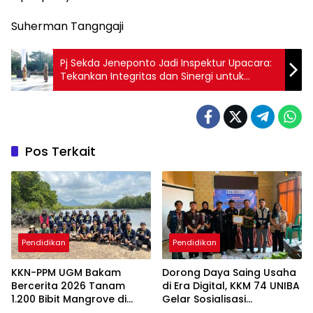
Suherman Tangngaji
Pj Sekda Jeneponto Jadi Inspektur Upacara:
Tekankan Integritas dan Sinergi untuk
Pelayanan Optimal
Pos Terkait
Pendidikan
Pendidikan
KKN-PPM UGM Bakam
Dorong Daya Saing Usaha
Bercerita 2026 Tanam
di Era Digital, KKM 74 UNIBA
1.200 Bibit Mangrove di
Gelar Sosialisasi
Sungai Layang
Pengembangan UMKM