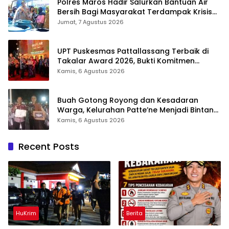
Polres Maros Hadir Salurkan Bantuan Air
Bersih Bagi Masyarakat Terdampak Krisis
Air Bersih Di Maros
Jumat, 7 Agustus 2026
UPT Puskesmas Pattallassang Terbaik di
Takalar Award 2026, Bukti Komitmen
Hadirkan Pelayanan Kesehatan Berkualitas
Kamis, 6 Agustus 2026
Buah Gotong Royong dan Kesadaran
Warga, Kelurahan Patte’ne Menjadi Bintang
Takalar Award 2026
Kamis, 6 Agustus 2026
Recent Posts
HuKrim
Berita