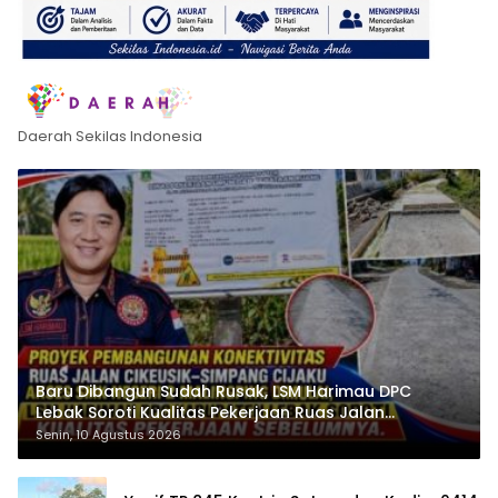
Daerah Sekilas Indonesia
Baru Dibangun Sudah Rusak, LSM Harimau DPC
Lebak Soroti Kualitas Pekerjaan Ruas Jalan
Cikeusik-Simpang Cijaku
Senin, 10 Agustus 2026