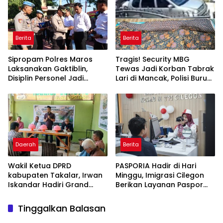
Berita
Berita
Sipropam Polres Maros
Tragis! Security MBG
Laksanakan Gaktiblin,
Tewas Jadi Korban Tabrak
Disiplin Personel Jadi
Lari di Mancak, Polisi Buru
Perhatian
Pengemudi Avanza Atau
Kijang Innova
Daerah
Berita
Wakil Ketua DPRD
PASPORIA Hadir di Hari
kabupaten Takalar, Irwan
Minggu, Imigrasi Cilegon
Iskandar Hadiri Grand
Berikan Layanan Paspor
Opening Rumah sehat
Sekaligus Cek Kesehatan
Pertama di Takalar,
Gratis
Tinggalkan Balasan
Melayani Terapis Gratis
untuk Pasien Dhuafa dan