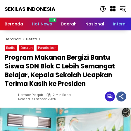
Langsung
SEKILAS INDONESIA
ke
konten
Berita
Terkini,
Beranda
Hot News
Daerah
Nasional
Internas
Breaking
News,
Beranda
Berita
Latest
World,
Berita
Daerah
Pendidikan
Headlines,
Program Makanan Bergizi Bantu
News
Today
Siswa SDN Blok C Lebih Semangat
Belajar, Kepala Sekolah Ucapkan
Terima Kasih ke Presiden
Herman Yaqob
2 Min Baca
Selasa, 7 Oktober 2025