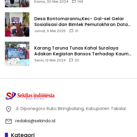
Ijtima Ulama MUI
Kamis, 30 Mei 2024
144
Desa Bontomarannu,Kec- Gal-sel Gelar
Sosialisasi dan Bimtek Pemutakhiran Data
ID
Jumat, 9 Mei 2025
31
Karang Taruna Tunas Kahal Suralaya
Adakan Kegiatan Bansos Terhadap Kaum
Dhuafa dan Anak Yatim-Piatu
Senin, 13 Mei 2024
30
Jl. Diponegoro Ruko Biringbalang, Kabupaten Takalar
redaksi@sekindo.id
Kategori