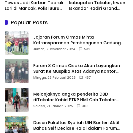
Tewas Jadi Korban Tabrak
kabupaten Takalar, Irwan
Lari di Mancak, Polisi Buru
Iskandar Hadiri Grand
Pengemudi Avanza Atau
Opening Rumah sehat
Kijang Innova
Pertama di Takalar,
Popular Posts
Melayani Terapis Gratis
untuk Pasien Dhuafa dan
umum.
Jajaran Forum Ormas Minta
Ketransparanan Pembangunan Gedung
Damkar Di Kecamatan Cisoka
Jumat, 6 Desember 2024
532
Forum 8 Ormas Cisoka Akan Layangkan
Surat Ke Muspika Atas Adanya Kantor
Matel di Cisoka
Minggu, 23 Februari 2025
457
Melonjaknya angka penderita DBD
diTakalar Kabid PTKP HMI Cab.Takalar
angkat bicara
Selasa, 21 Januari 2025
308
Dosen Fakultas Syariah UIN Banten Aktif
Bahas Self Declare Halal dalam Forum