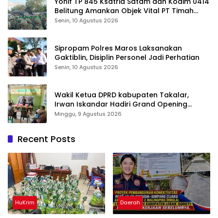
Yonif TP 845 Ksatria Satam dan Kodim 0414
Belitung Amankan Objek Vital PT Timah
Saat Aksi Penambang
Senin, 10 Agustus 2026
Sipropam Polres Maros Laksanakan
Gaktiblin, Disiplin Personel Jadi Perhatian
Senin, 10 Agustus 2026
Wakil Ketua DPRD kabupaten Takalar,
Irwan Iskandar Hadiri Grand Opening
Rumah sehat Pertama di Takalar, Melayani
Minggu, 9 Agustus 2026
Terapis Gratis untuk Pasien Dhuafa dan
umum.
Recent Posts
HuKrim
Daerah