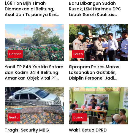
1,68 Ton Bijih Timah
Baru Dibangun Sudah
Diamankan di Belitung,
Rusak, LSM Harimau DPC
Asal dan Tujuannya Kini
Lebak Soroti Kualitas
Didalami
Pekerjaan Ruas Jalan
Cikeusik-Simpang Cijaku
Daerah
Berita
Yonif TP 845 Ksatria Satam
Sipropam Polres Maros
dan Kodim 0414 Belitung
Laksanakan Gaktiblin,
Amankan Objek Vital PT
Disiplin Personel Jadi
Timah Saat Aksi
Perhatian
Penambang
Berita
Daerah
Tragis! Security MBG
Wakil Ketua DPRD