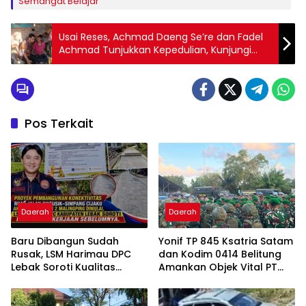
Semangat Belajar
Usai Reses, Achmad Daeng Se’re dan Fadel
Achmad Tunjukkan Kepedulian, Kunjungi
Remaja Pengidap Epilepsi di Pallantikang
Pos Terkait
Daerah
Daerah
Baru Dibangun Sudah
Yonif TP 845 Ksatria Satam
Rusak, LSM Harimau DPC
dan Kodim 0414 Belitung
Lebak Soroti Kualitas
Amankan Objek Vital PT
Pekerjaan Ruas Jalan
Timah Saat Aksi
Cikeusik-Simpang Cijaku
Penambang