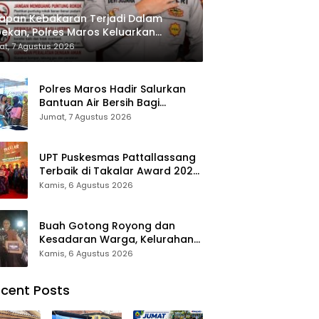
apan Kebakaran Terjadi Dalam
ekan, Polres Maros Keluarkan
bauan kepada Masyarakat
t, 7 Agustus 2026
Polres Maros Hadir Salurkan
Bantuan Air Bersih Bagi
Masyarakat Terdampak Krisis
Jumat, 7 Agustus 2026
Air Bersih Di Maros
UPT Puskesmas Pattallassang
Terbaik di Takalar Award 2026,
Bukti Komitmen Hadirkan
Kamis, 6 Agustus 2026
Pelayanan Kesehatan
Berkualitas
Buah Gotong Royong dan
Kesadaran Warga, Kelurahan
Patte’ne Menjadi Bintang
Kamis, 6 Agustus 2026
Takalar Award 2026
cent Posts