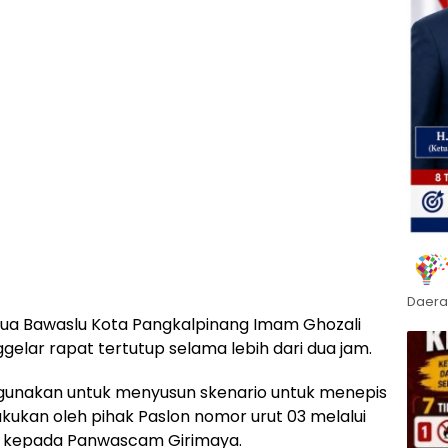
Daera
etua Bawaslu Kota Pangkalpinang Imam Ghozali
lar rapat tertutup selama lebih dari dua jam.
 digunakan untuk menyusun skenario untuk menepis
akukan oleh pihak Paslon nomor urut 03 melalui
g kepada Panwascam Girimaya.