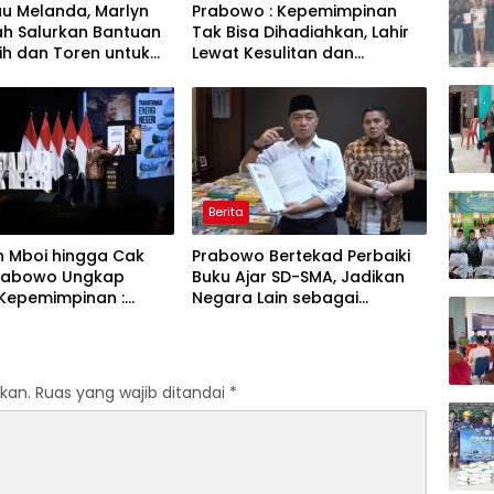
u Melanda, Marlyn
Prabowo : Kepemimpinan
ah Salurkan Bantuan
Tak Bisa Dihadiahkan, Lahir
sih dan Toren untuk
Lewat Kesulitan dan
Babakan Madang
Keberanian
Berita
n Mboi hingga Cak
Prabowo Bertekad Perbaiki
Prabowo Ungkap
Buku Ajar SD-SMA, Jadikan
Kepemimpinan :
Negara Lain sebagai
, Cintai Rakyat &
Referensi
n Akal Sehat
kan.
Ruas yang wajib ditandai
*