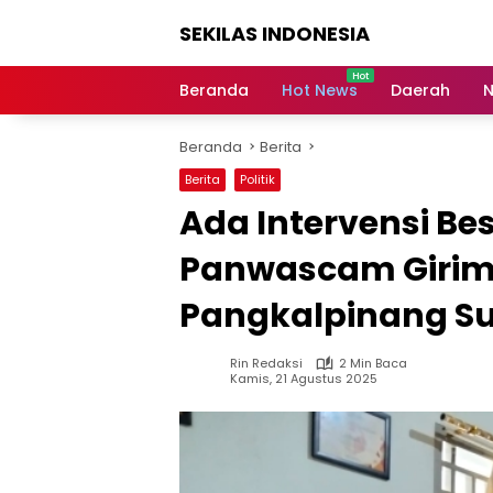
Langsung
SEKILAS INDONESIA
ke
konten
Berita
Terkini,
Beranda
Hot News
Daerah
N
Breaking
News,
Beranda
Berita
Latest
World,
Berita
Politik
Headlines,
Ada Intervensi Be
News
Today
Panwascam Girim
Pangkalpinang Su
Rin Redaksi
2 Min Baca
Kamis, 21 Agustus 2025