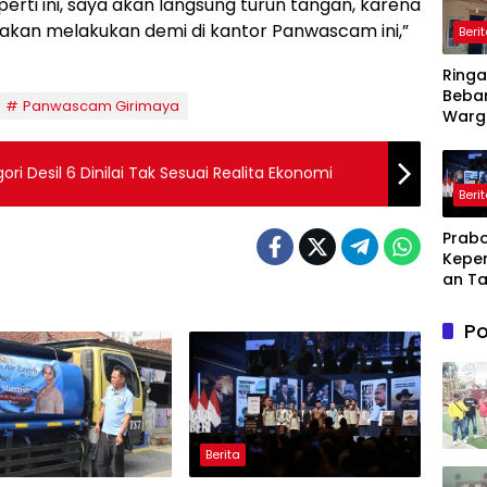
erti ini, saya akan langsung turun tangan, karena
i akan melakukan demi di kantor Panwascam ini,”
Beri
Ring
Beba
Panwascam Girimaya
Warg
Pemd
Kary
ri Desil 6 Dinilai Tak Sesuai Realita Ekonomi
Ajuka
Beri
Toke
Penu
Prabo
Daya L
Kepe
ke PL
an Ta
Dihad
Lahir
Po
Kesul
dan
Kebe
Berita