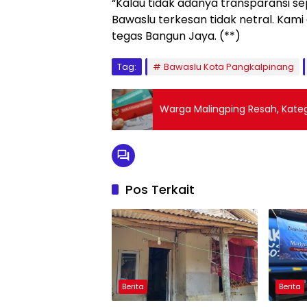
“Kalau tidak adanya transparansi sep
Bawaslu terkesan tidak netral. Kam
tegas Bangun Jaya. (**)
Tag:
Bawaslu Kota Pangkalpinang
Warga Malingping Resah, Katego
Pos Terkait
Berita
Berita