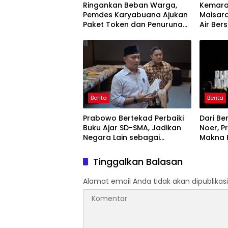
Ringankan Beban Warga,
Kemara
Pemdes Karyabuana Ajukan
Maisar
Paket Token dan Penurunan
Air Ber
Daya Listrik ke PLN
Warga 
Berita
Berita
Prabowo Bertekad Perbaiki
Dari Be
Buku Ajar SD-SMA, Jadikan
Noer, 
Negara Lain sebagai
Makna 
Referensi
Bekerja
Gunaka
Tinggalkan Balasan
Alamat email Anda tidak akan dipublikasi