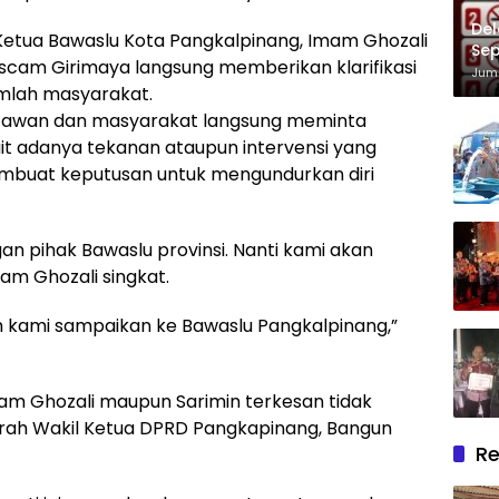
Del
Ketua Bawaslu Kota Pangkalpinang, Imam Ghozali
Sep
scam Girimaya langsung memberikan klarifikasi
Im
Juma
mlah masyarakat.
rtawan dan masyarakat langsung meminta
it adanya tekanan ataupun intervensi yang
mbuat keputusan untuk mengundurkan diri
gan pihak Bawaslu provinsi. Nanti kami akan
am Ghozali singkat.
ah kami sampaikan ke Bawaslu Pangkalpinang,”
Imam Ghozali maupun Sarimin terkesan tidak
rah Wakil Ketua DPRD Pangkapinang, Bangun
Re