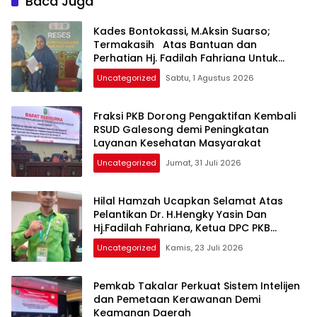
Baca Juga
Kades Bontokassi, M.Aksin Suarso;
Termakasih Atas Bantuan dan
Perhatian Hj. Fadilah Fahriana Untuk
Warganya
Uncategorized
Sabtu, 1 Agustus 2026
Fraksi PKB Dorong Pengaktifan Kembali
RSUD Galesong demi Peningkatan
Layanan Kesehatan Masyarakat
Uncategorized
Jumat, 31 Juli 2026
Hilal Hamzah Ucapkan Selamat Atas
Pelantikan Dr. H.Hengky Yasin Dan
Hj.Fadilah Fahriana, Ketua DPC PKB
Takalar dan Ketua DPW PB Prov- Sulsel
Uncategorized
Kamis, 23 Juli 2026
Pemkab Takalar Perkuat Sistem Intelijen
dan Pemetaan Kerawanan Demi
Keamanan Daerah