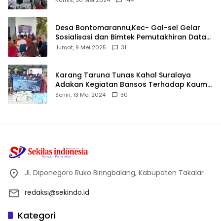
Kamis, 30 Mei 2024
144
Desa Bontomarannu,Kec- Gal-sel Gelar
Sosialisasi dan Bimtek Pemutakhiran Data
ID
Jumat, 9 Mei 2025
31
Karang Taruna Tunas Kahal Suralaya
Adakan Kegiatan Bansos Terhadap Kaum
Dhuafa dan Anak Yatim-Piatu
Senin, 13 Mei 2024
30
Jl. Diponegoro Ruko Biringbalang, Kabupaten Takalar
redaksi@sekindo.id
Kategori