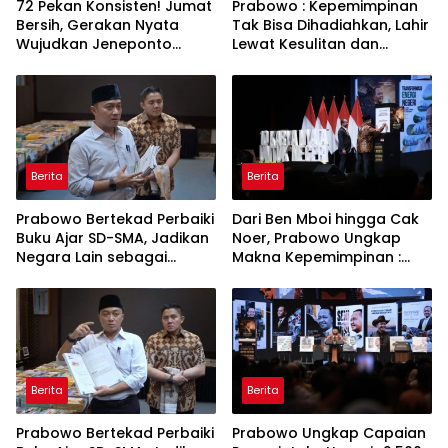
72 Pekan Konsisten! Jumat
Prabowo : Kepemimpinan
Bersih, Gerakan Nyata
Tak Bisa Dihadiahkan, Lahir
Wujudkan Jeneponto
Lewat Kesulitan dan
Bahagia dan Lingkungan
Keberanian
ASRI
Berita
Berita
Prabowo Bertekad Perbaiki
Dari Ben Mboi hingga Cak
Buku Ajar SD-SMA, Jadikan
Noer, Prabowo Ungkap
Negara Lain sebagai
Makna Kepemimpinan :
Referensi
Bekerja, Cintai Rakyat &
Gunakan Akal Sehat
Berita
Berita
Prabowo Bertekad Perbaiki
Prabowo Ungkap Capaian