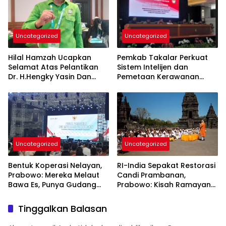
Uncategorized
Uncategorized
Hilal Hamzah Ucapkan
Pemkab Takalar Perkuat
Selamat Atas Pelantikan
Sistem Intelijen dan
Dr. H.Hengky Yasin Dan
Pemetaan Kerawanan
Hj.Fadilah Fahriana, Ketua
Demi Keamanan Daerah
DPC PKB Takalar dan Ketua
DPW PB Prov- Sulsel
Uncategorized
Uncategorized
Bentuk Koperasi Nelayan,
RI-India Sepakat Restorasi
Prabowo: Mereka Melaut
Candi Prambanan,
Bawa Es, Punya Gudang
Prabowo: Kisah Ramayana
Pendingin
Jadi Saksi Kedekatan
Kedua Negara
Tinggalkan Balasan