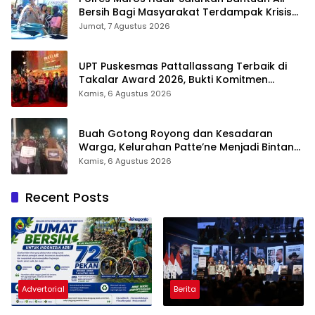
Bersih Bagi Masyarakat Terdampak Krisis
Air Bersih Di Maros
Jumat, 7 Agustus 2026
UPT Puskesmas Pattallassang Terbaik di
Takalar Award 2026, Bukti Komitmen
Hadirkan Pelayanan Kesehatan Berkualitas
Kamis, 6 Agustus 2026
Buah Gotong Royong dan Kesadaran
Warga, Kelurahan Patte’ne Menjadi Bintang
Takalar Award 2026
Kamis, 6 Agustus 2026
Recent Posts
Advertorial
Berita