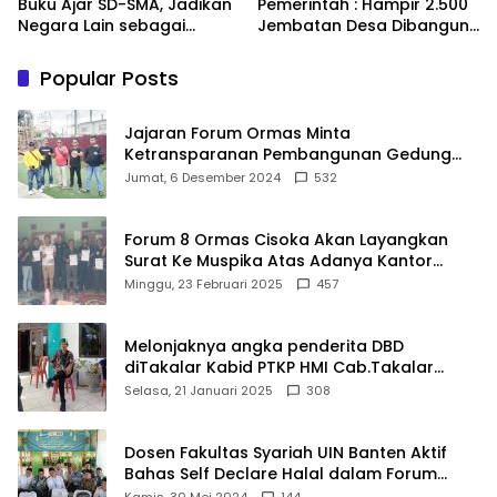
Buku Ajar SD-SMA, Jadikan
Pemerintah : Hampir 2.500
Negara Lain sebagai
Jembatan Desa Dibangun,
Referensi
100 Ribu Sekolah
Ditargetkan Direvitalisasi
Popular Posts
Jajaran Forum Ormas Minta
Ketransparanan Pembangunan Gedung
Damkar Di Kecamatan Cisoka
Jumat, 6 Desember 2024
532
Forum 8 Ormas Cisoka Akan Layangkan
Surat Ke Muspika Atas Adanya Kantor
Matel di Cisoka
Minggu, 23 Februari 2025
457
Melonjaknya angka penderita DBD
diTakalar Kabid PTKP HMI Cab.Takalar
angkat bicara
Selasa, 21 Januari 2025
308
Dosen Fakultas Syariah UIN Banten Aktif
Bahas Self Declare Halal dalam Forum
Ijtima Ulama MUI