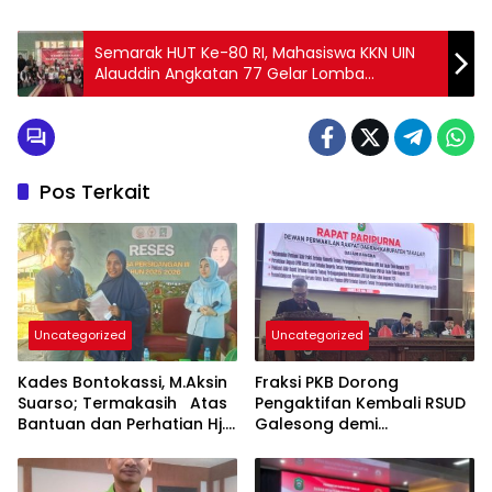
Semarak HUT Ke-80 RI, Mahasiswa KKN UIN
Alauddin Angkatan 77 Gelar Lomba
Mewarnai di Kelurahan Kalabbirang
Pos Terkait
Uncategorized
Uncategorized
Kades Bontokassi, M.Aksin
Fraksi PKB Dorong
Suarso; Termakasih Atas
Pengaktifan Kembali RSUD
Bantuan dan Perhatian Hj.
Galesong demi
Fadilah Fahriana Untuk
Peningkatan Layanan
Warganya
Kesehatan Masyarakat