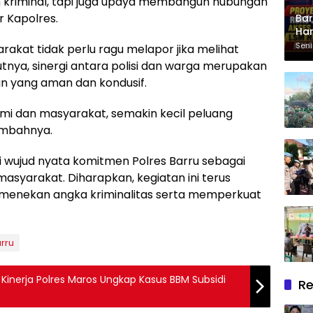
kriminal, tapi juga upaya membangun hubungan
r Kapolres.
Bar
Har
Pek
Seni
kat tidak perlu ragu melapor jika melihat
Cij
nya, sinergi antara polisi dan warga merupakan
n yang aman dan kondusif.
mi dan masyarakat, semakin kecil peluang
ambahnya.
adi wujud nyata komitmen Polres Barru sebagai
asyarakat. Diharapkan, kegiatan ini terus
menekan angka kriminalitas serta memperkuat
arru
i Kinerja Polres Maros Ungkap Kasus BBM Subsidi
Re