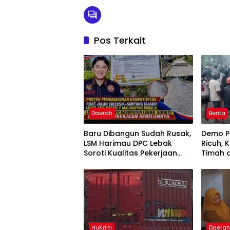
Pos Terkait
Daerah
Berita
Baru Dibangun Sudah Rusak,
Demo P
LSM Harimau DPC Lebak
Ricuh, 
Soroti Kualitas Pekerjaan
Timah d
Ruas Jalan Cikeusik-
Terbak
Simpang Cijaku
HuKrim
Daera