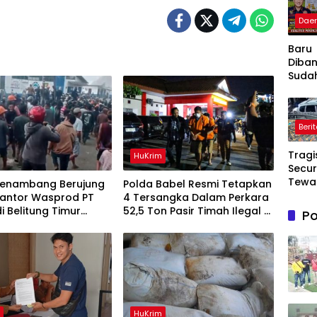
Dae
Baru
Diba
Sudah
LSM 
DPC 
Sorot
Beri
Kuali
Peker
Tragi
Ruas 
HuKrim
Secur
Cikeu
Tewa
Simp
enambang Berujung
Polda Babel Resmi Tetapkan
Korb
Cijak
Kantor Wasprod PT
4 Tersangka Dalam Perkara
Tabra
i Belitung Timur
52,5 Ton Pasir Timah Ilegal Di
Po
di Ma
ar
Belitung
Polisi
Peng
Avan
Kijan
h
HuKrim