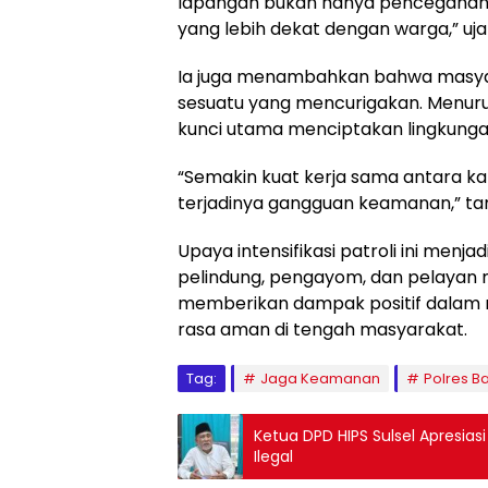
lapangan bukan hanya pencegahan 
yang lebih dekat dengan warga,” uja
Ia juga menambahkan bahwa masyara
sesuatu yang mencurigakan. Menurut
kunci utama menciptakan lingkunga
“Semakin kuat kerja sama antara ka
terjadinya gangguan keamanan,” t
Upaya intensifikasi patroli ini menj
pelindung, pengayom, dan pelayan m
memberikan dampak positif dalam 
rasa aman di tengah masyarakat.
Tag:
Jaga Keamanan
Polres B
Ketua DPD HIPS Sulsel Apresias
Ilegal