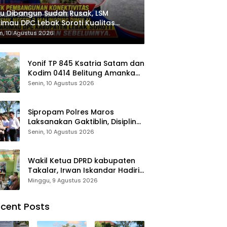
u Dibangun Sudah Rusak, LSM
imau DPC Lebak Soroti Kualitas
erjaan Ruas Jalan Cikeusik-Simpang
n, 10 Agustus 2026
aku
Yonif TP 845 Ksatria Satam dan
Kodim 0414 Belitung Amankan
Objek Vital PT Timah Saat Aksi
Senin, 10 Agustus 2026
Penambang
Sipropam Polres Maros
Laksanakan Gaktiblin, Disiplin
Personel Jadi Perhatian
Senin, 10 Agustus 2026
Wakil Ketua DPRD kabupaten
Takalar, Irwan Iskandar Hadiri
Grand Opening Rumah sehat
Minggu, 9 Agustus 2026
Pertama di Takalar, Melayani
Terapis Gratis untuk Pasien
cent Posts
Dhuafa dan umum.