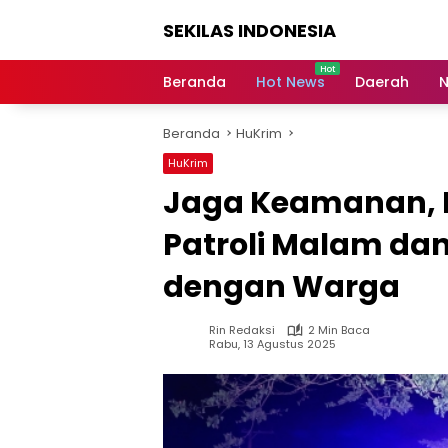
Langsung
SEKILAS INDONESIA
ke
konten
Berita
Terkini,
Beranda
Hot News
Daerah
N
Breaking
News,
Beranda
HuKrim
Latest
World,
HuKrim
Headlines,
Jaga Keamanan, P
News
Today
Patroli Malam da
dengan Warga
Rin Redaksi
2 Min Baca
Rabu, 13 Agustus 2025