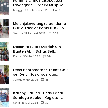
Forum 8 Ormas Cisoka Akan
Gratis untuk
Layangkan Surat Ke Muspika
Pasien
Atas Adanya Kantor Matel di
Minggu, 23 Februari 2025
457
Dhuafa dan
Cisoka
umum.
Melonjaknya angka penderita
DBD diTakalar Kabid PTKP HMI
Cab.Takalar angkat bicara
Selasa, 21 Januari 2025
308
Dosen Fakultas Syariah UIN
Banten Aktif Bahas Self
Declare Halal dalam Forum
Kamis, 30 Mei 2024
144
Ijtima Ulama MUI
Desa Bontomarannu,Kec- Gal-
sel Gelar Sosialisasi dan
Bimtek Pemutakhiran Data ID
Jumat, 9 Mei 2025
31
Karang Taruna Tunas Kahal
Suralaya Adakan Kegiatan
Bansos Terhadap Kaum
Senin, 13 Mei 2024
30
Dhuafa dan Anak Yatim-Piatu