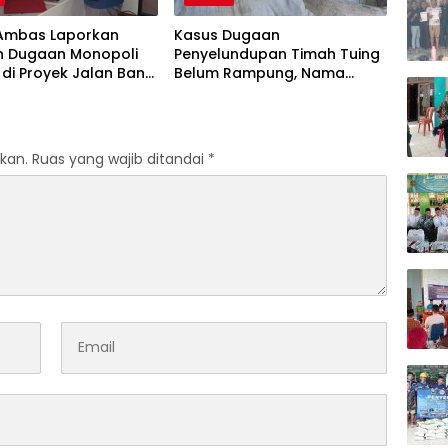
, Ambas Laporkan
Kasus Dugaan
n Dugaan Monopoli
Penyelundupan Timah Tuing
 di Proyek Jalan Bang
Belum Rampung, Nama
2026
Akbar Kuday Muncul Dalam
Informasi Penyidikan
kan.
Ruas yang wajib ditandai
*