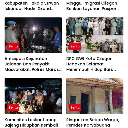
kabupaten Takalar, Irwan
Minggu, Imigrasi Cilegon
Iskandar Hadiri Grand
Berikan Layanan Paspor
Opening Rumah sehat
Sekaligus Cek Kesehatan
Pertama di Takalar,
Gratis
Melayani Terapis Gratis
untuk Pasien Dhuafa dan
umum.
Berita
Berita
Antisipasi Kejahatan
DPC GWI Kota Cilegon
Jalanan Dan Penyakit
Ucapkan Selamat
Masyarakat, Polres Maros
Menempuh Hidup Baru
Gelar Razia Operasi Cipta
untuk Hana Novia dan
Kondusif
Tuanku Ihza Kemalsya
Damanik
Berita
Berita
Komunitas Laskar Lipang
Ringankan Beban Warga,
Bajeng Hidupkan Kembali
Pemdes Karyabuana