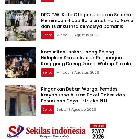
DPC GWI Kota Cilegon Ucapkan Selamat
Menempuh Hidup Baru untuk Hana Novia
dan Tuanku Ihza Kemalsya Damanik
Berita
Minggu, 9 Agustus 2026
Komunitas Laskar Lipang Bajeng
Hidupkan Kembali Jejak Perjuangan
Ranggong Daeng Romo, Wabup Takalar:
Apresiasi Bahwa Sejarah Adalah
Berita
Minggu, 9 Agustus 2026
Warisan yang Tak Ternilai”.
Ringankan Beban Warga, Pemdes
Karyabuana Ajukan Paket Token dan
Penurunan Daya Listrik ke PLN
Berita
Sabtu, 8 Agustus 2026