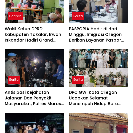
Daerah
Berita
Wakil Ketua DPRD
PASPORIA Hadir di Hari
kabupaten Takalar, Irwan
Minggu, Imigrasi Cilegon
Iskandar Hadiri Grand
Berikan Layanan Paspor
Opening Rumah sehat
Sekaligus Cek Kesehatan
Pertama di Takalar,
Gratis
Melayani Terapis Gratis
untuk Pasien Dhuafa dan
umum.
Berita
Berita
Antisipasi Kejahatan
DPC GWI Kota Cilegon
Jalanan Dan Penyakit
Ucapkan Selamat
Masyarakat, Polres Maros
Menempuh Hidup Baru
Gelar Razia Operasi Cipta
untuk Hana Novia dan
Kondusif
Tuanku Ihza Kemalsya
Damanik