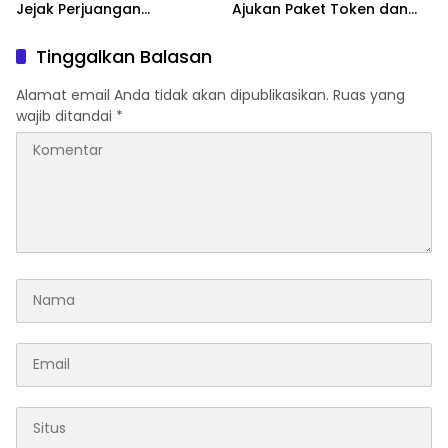
Jejak Perjuangan
Ajukan Paket Token dan
Ranggong Daeng Romo,
Penurunan Daya Listrik ke
Wabup Takalar: Apresiasi
PLN
Tinggalkan Balasan
Bahwa Sejarah Adalah
Warisan yang Tak Ternilai”.
Alamat email Anda tidak akan dipublikasikan.
Ruas yang
wajib ditandai
*