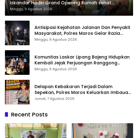
Iskandar Hadiri Grand Opening Rumah sehat
Pertama di Takalar, Melayani Terapis Gratis untuk
Minggu, 9 Agustus 2026
Pasien Dhuafa dan umum.
Antisipasi Kejahatan Jalanan Dan Penyakit
Masyarakat, Polres Maros Gelar Razia
Operasi Cipta Kondusif
Minggu, 9 Agustus 2026
Komunitas Laskar Lipang Bajeng Hidupkan
Kembali Jejak Perjuangan Ranggong
Daeng Romo, Wabup Takalar: Apresiasi
Minggu, 9 Agustus 2026
Bahwa Sejarah Adalah Warisan yang Tak
Ternilai”.
Delapan Kebakaran Terjadi Dalam
Sepekan, Polres Maros Keluarkan Imbauan
kepada Masyarakat
Jumat, 7 Agustus 2026
Recent Posts