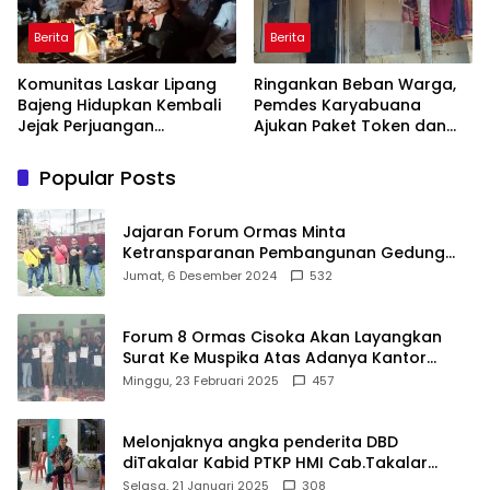
Berita
Berita
Komunitas Laskar Lipang
Ringankan Beban Warga,
Bajeng Hidupkan Kembali
Pemdes Karyabuana
Jejak Perjuangan
Ajukan Paket Token dan
Ranggong Daeng Romo,
Penurunan Daya Listrik ke
Wabup Takalar: Apresiasi
PLN
Popular Posts
Bahwa Sejarah Adalah
Warisan yang Tak Ternilai”.
Jajaran Forum Ormas Minta
Ketransparanan Pembangunan Gedung
Damkar Di Kecamatan Cisoka
Jumat, 6 Desember 2024
532
Forum 8 Ormas Cisoka Akan Layangkan
Surat Ke Muspika Atas Adanya Kantor
Matel di Cisoka
Minggu, 23 Februari 2025
457
Melonjaknya angka penderita DBD
diTakalar Kabid PTKP HMI Cab.Takalar
angkat bicara
Selasa, 21 Januari 2025
308