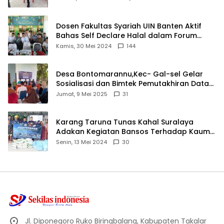
Dosen Fakultas Syariah UIN Banten Aktif
Bahas Self Declare Halal dalam Forum
Ijtima Ulama MUI
Kamis, 30 Mei 2024
144
Desa Bontomarannu,Kec- Gal-sel Gelar
Sosialisasi dan Bimtek Pemutakhiran Data
ID
Jumat, 9 Mei 2025
31
Karang Taruna Tunas Kahal Suralaya
Adakan Kegiatan Bansos Terhadap Kaum
Dhuafa dan Anak Yatim-Piatu
Senin, 13 Mei 2024
30
Jl. Diponegoro Ruko Biringbalang, Kabupaten Takalar