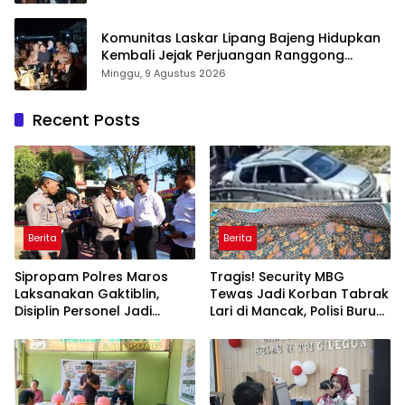
Komunitas Laskar Lipang Bajeng Hidupkan
Kembali Jejak Perjuangan Ranggong
Daeng Romo, Wabup Takalar: Apresiasi
Minggu, 9 Agustus 2026
Bahwa Sejarah Adalah Warisan yang Tak
Ternilai”.
Recent Posts
Berita
Berita
Sipropam Polres Maros
Tragis! Security MBG
Laksanakan Gaktiblin,
Tewas Jadi Korban Tabrak
Disiplin Personel Jadi
Lari di Mancak, Polisi Buru
Perhatian
Pengemudi Avanza Atau
Kijang Innova