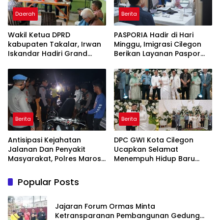
Daerah
Berita
Wakil Ketua DPRD
PASPORIA Hadir di Hari
kabupaten Takalar, Irwan
Minggu, Imigrasi Cilegon
Iskandar Hadiri Grand
Berikan Layanan Paspor
Opening Rumah sehat
Sekaligus Cek Kesehatan
Pertama di Takalar,
Gratis
Melayani Terapis Gratis
untuk Pasien Dhuafa dan
umum.
Berita
Berita
Antisipasi Kejahatan
DPC GWI Kota Cilegon
Jalanan Dan Penyakit
Ucapkan Selamat
Masyarakat, Polres Maros
Menempuh Hidup Baru
Gelar Razia Operasi Cipta
untuk Hana Novia dan
Kondusif
Tuanku Ihza Kemalsya
Popular Posts
Damanik
Jajaran Forum Ormas Minta
Ketransparanan Pembangunan Gedung