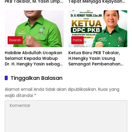
PKB Takalar, M. Yasin Limpo
Tepat Menjaga Kejayaan
Jabat Sekretaris
PKB di Butta
Panrannuangku
Daerah
Politik
Habibie Abdullah Ucapkan
Ketua Baru PKB Takalar,
Selamat Kepada Wabup
H.Hengky Yasin Usung
Dr. H. Hengky Yasin sebagai
Semangat Pembenahan
Ketua DPC PKB Kab-
dan Penguatan Struktur
Takalar Periode 2026–2031
Partai
Tinggalkan Balasan
Alamat email Anda tidak akan dipublikasikan.
Ruas yang
wajib ditandai
*