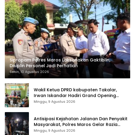
Sipropam Polres Maros Laksanakan Gaktiblin,
Disiplin Personel Jadi Perhatian
Senin, 10 Agustus 2026
Wakil Ketua DPRD kabupaten Takalar,
Irwan Iskandar Hadiri Grand Opening
Rumah sehat Pertama di Takalar, Melayani
Minggu, 9 Agustus 2026
Terapis Gratis untuk Pasien Dhuafa dan
umum.
Antisipasi Kejahatan Jalanan Dan Penyakit
Masyarakat, Polres Maros Gelar Razia
Operasi Cipta Kondusif
Minggu, 9 Agustus 2026