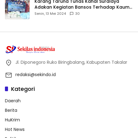
Karang Taruna Tunas Kahal Suralaya
Adakan Kegiatan Bansos Terhadap Kaum
Dhuafa dan Anak Yatim-Piatu
Senin, 13 Mei 2024
30
Jl. Diponegoro Ruko Biringbalang, Kabupaten Takalar
redaksi@sekindo.id
Kategori
Daerah
Berita
HuKrim
Hot News