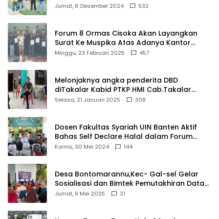
Damkar Di Kecamatan Cisoka
Jumat, 6 Desember 2024
532
Forum 8 Ormas Cisoka Akan Layangkan
Surat Ke Muspika Atas Adanya Kantor
Matel di Cisoka
Minggu, 23 Februari 2025
457
Melonjaknya angka penderita DBD
diTakalar Kabid PTKP HMI Cab.Takalar
angkat bicara
Selasa, 21 Januari 2025
308
Dosen Fakultas Syariah UIN Banten Aktif
Bahas Self Declare Halal dalam Forum
Ijtima Ulama MUI
Kamis, 30 Mei 2024
144
Desa Bontomarannu,Kec- Gal-sel Gelar
Sosialisasi dan Bimtek Pemutakhiran Data
ID
Jumat, 9 Mei 2025
31