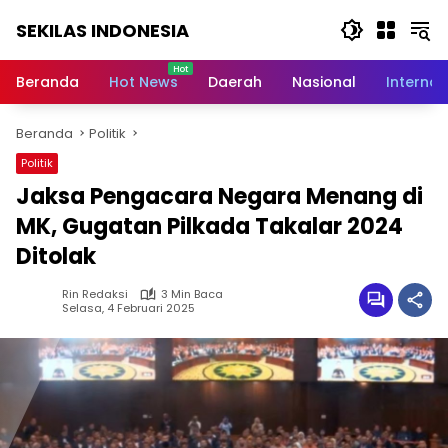
Langsung
SEKILAS INDONESIA
ke
konten
Berita
Terkini,
Beranda
Hot News
Daerah
Nasional
Internas
Breaking
News,
Beranda
Politik
Latest
World,
Politik
Headlines,
Jaksa Pengacara Negara Menang di
News
Today
MK, Gugatan Pilkada Takalar 2024
Ditolak
Rin Redaksi
3 Min Baca
Selasa, 4 Februari 2025