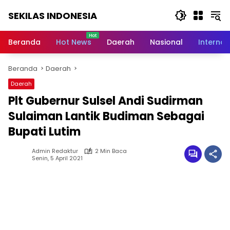
Langsung
SEKILAS INDONESIA
ke
konten
Berita
Terkini,
Beranda
Hot News
Daerah
Nasional
Internas
Breaking
News,
Beranda
Daerah
Latest
World,
Daerah
Headlines,
Plt Gubernur Sulsel Andi Sudirman
News
Today
Sulaiman Lantik Budiman Sebagai
Bupati Lutim
Admin Redaktur
2 Min Baca
Senin, 5 April 2021