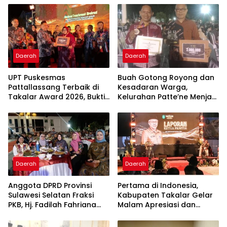
Daerah
Daerah
UPT Puskesmas
Buah Gotong Royong dan
Pattallassang Terbaik di
Kesadaran Warga,
Takalar Award 2026, Bukti
Kelurahan Patte’ne Menjadi
Komitmen Hadirkan
Bintang Takalar Award
Pelayanan Kesehatan
2026
Berkualitas
Daerah
Daerah
Anggota DPRD Provinsi
Pertama di Indonesia,
Sulawesi Selatan Fraksi
Kabupaten Takalar Gelar
PKB, Hj. Fadilah Fahriana
Malam Apresiasi dan
Hadiri Dan Beri Apresiasi :
Inovasi Award 2026:
Takalar Menyalakan
Panggung Penghargaan