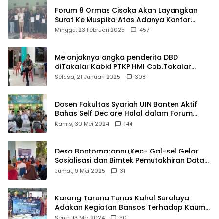
Forum 8 Ormas Cisoka Akan Layangkan
Surat Ke Muspika Atas Adanya Kantor
Matel di Cisoka
Minggu, 23 Februari 2025
457
Melonjaknya angka penderita DBD
diTakalar Kabid PTKP HMI Cab.Takalar
angkat bicara
Selasa, 21 Januari 2025
308
Dosen Fakultas Syariah UIN Banten Aktif
Bahas Self Declare Halal dalam Forum
Ijtima Ulama MUI
Kamis, 30 Mei 2024
144
Desa Bontomarannu,Kec- Gal-sel Gelar
Sosialisasi dan Bimtek Pemutakhiran Data
ID
Jumat, 9 Mei 2025
31
Karang Taruna Tunas Kahal Suralaya
Adakan Kegiatan Bansos Terhadap Kaum
Dhuafa dan Anak Yatim-Piatu
Senin, 13 Mei 2024
30