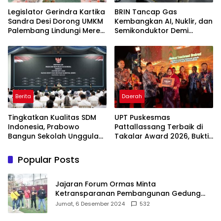
Legislator Gerindra Kartika
BRIN Tancap Gas
Sandra Desi Dorong UMKM
Kembangkan AI, Nuklir, dan
Palembang Lindungi Merek
Semikonduktor Demi
Usaha
Dongkrak Ekonomi
Indonesia
Berita
Daerah
Tingkatkan Kualitas SDM
UPT Puskesmas
Indonesia, Prabowo
Pattallassang Terbaik di
Bangun Sekolah Unggulan
Takalar Award 2026, Bukti
hingga Undang Universitas
Komitmen Hadirkan
Terbaik Dunia
Pelayanan Kesehatan
Popular Posts
Berkualitas
Jajaran Forum Ormas Minta
Ketransparanan Pembangunan Gedung
Damkar Di Kecamatan Cisoka
Jumat, 6 Desember 2024
532