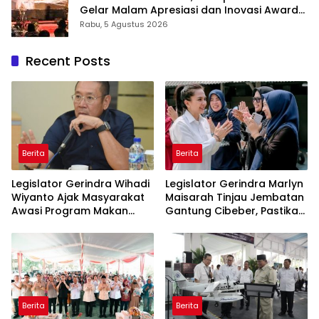
Gelar Malam Apresiasi dan Inovasi Award
2026: Panggung Penghargaan bagi
Rabu, 5 Agustus 2026
Pelayan Publik Berprestasi
Recent Posts
Berita
Berita
Legislator Gerindra Wihadi
Legislator Gerindra Marlyn
Wiyanto Ajak Masyarakat
Maisarah Tinjau Jembatan
Awasi Program Makan
Gantung Cibeber, Pastikan
Bergizi Gratis agar Tepat
Aspirasi Warga Terlaksana
Sasaran
Berita
Berita