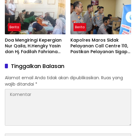
Lentera Pengabdian
bagi Pelayan Publik
Melalui Malam Apresiasi
Berprestasi
dan Inovasi Award 2026
Berita
Berita
Doa Mengiringi Kepergian
Kapolres Maros Sidak
Nur Qaila, H.Hengky Yasin
Pelayanan Call Centre 110,
dan Hj. Fadilah Fahriana
Pastikan Pelayanan Sigap
Hadir Menguatkan
Dan Humanis
Keluarga
Tinggalkan Balasan
Alamat email Anda tidak akan dipublikasikan.
Ruas yang
wajib ditandai
*