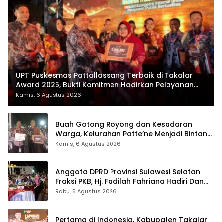
UPT Puskesmas Pattallassang Terbaik di Takalar
Award 2026, Bukti Komitmen Hadirkan Pelayanan
Kesehatan Berkualitas
Kamis, 6 Agustus 2026
Buah Gotong Royong dan Kesadaran
Warga, Kelurahan Patte’ne Menjadi Bintang
Takalar Award 2026
Kamis, 6 Agustus 2026
Anggota DPRD Provinsi Sulawesi Selatan
Fraksi PKB, Hj. Fadilah Fahriana Hadiri Dan
Beri Apresiasi : Takalar Menyalakan Lentera
Rabu, 5 Agustus 2026
Pengabdian Melalui Malam Apresiasi dan
Inovasi Award 2026
Pertama di Indonesia, Kabupaten Takalar